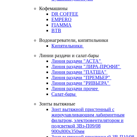
Кофемашины
DR COFFEE
EMPERO
FIAMMA
BTB
Водонагреватели, кипятильники
Кипятильники
Линии раздачи и салат-бары
Линия раздачи "АСТА"
Линия раздачи "ЛИРА-ПРОФИ"
Линия раздачи "ПАТША"
Линия раздачи "ПРЕМЬЕР"
Линия раздачи "РИВЬЕРА"
Линия раздачи прочее
Салат-бары
Зонты вытяжные
Зонт вытяжной пристенный с
жироулавливающим лабиринтным
фильтром, электровентилятором и
подсветкой ЗВэ-П09/08
900х800х350мм
Зонт вытяжной пристенный ЗВ-П10/08