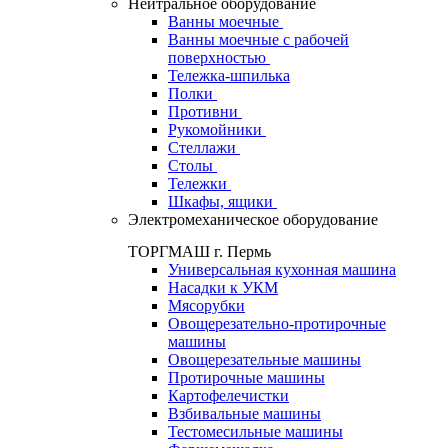
Нейтральное оборудование
Ванны моечные
Ванны моечные с рабочей
поверхностью
Тележка-шпилька
Полки
Противни
Рукомойники
Стеллажи
Столы
Тележки
Шкафы, ящики
Электромеханическое оборудование
ТОРГМАШ г. Пермь
Универсальная кухонная машина
Насадки к УКМ
Мясорубки
Овощерезательно-протирочные
машины
Овощерезательные машины
Протирочные машины
Картофелечистки
Взбивальные машины
Тестомесильные машины