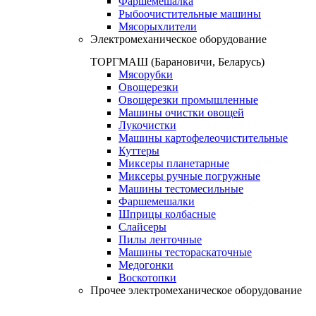
Фаршемешалка
Рыбоочистительные машины
Мясорыхлители
Электромеханическое оборудование
ТОРГМАШ (Барановичи, Беларусь)
Мясорубки
Овощерезки
Овощерезки промышленные
Машины очистки овощей
Лукочистки
Машины картофелеочистительные
Куттеры
Миксеры планетарные
Миксеры ручные погружные
Машины тестомесильные
Фаршемешалки
Шприцы колбасные
Слайсеры
Пилы ленточные
Машины тестораскаточные
Медогонки
Воскотопки
Прочее электромеханическое оборудование