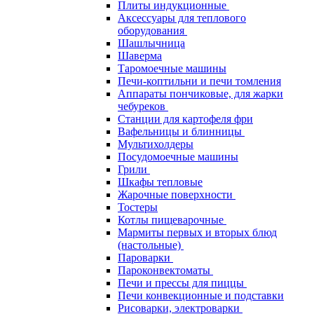
Плиты индукционные
Аксессуары для теплового
оборудования
Шашлычница
Шаверма
Таромоечные машины
Печи-коптильни и печи томления
Аппараты пончиковые, для жарки
чебуреков
Станции для картофеля фри
Вафельницы и блинницы
Мультихолдеры
Посудомоечные машины
Грили
Шкафы тепловые
Жарочные поверхности
Тостеры
Котлы пищеварочные
Мармиты первых и вторых блюд
(настольные)
Пароварки
Пароконвектоматы
Печи и прессы для пиццы
Печи конвекционные и подставки
Рисоварки, электроварки