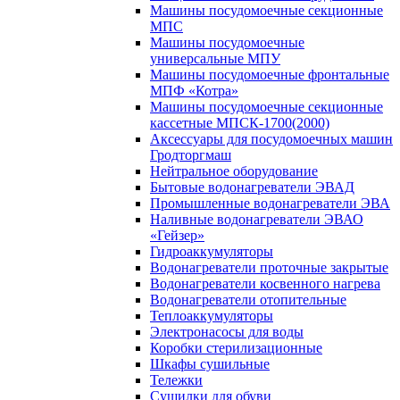
Машины посудомоечные секционные
МПС
Машины посудомоечные
универсальные МПУ
Машины посудомоечные фронтальные
МПФ «Котра»
Машины посудомоечные секционные
кассетные МПСК-1700(2000)
Аксессуары для посудомоечных машин
Гродторгмаш
Нейтральное оборудование
Бытовые водонагреватели ЭВАД
Промышленные водонагреватели ЭВА
Наливные водонагреватели ЭВАО
«Гейзер»
Гидроаккумуляторы
Водонагреватели проточные закрытые
Водонагреватели косвенного нагрева
Водонагреватели отопительные
Теплоаккумуляторы
Электронасосы для воды
Коробки стерилизационные
Шкафы сушильные
Тележки
Сушилки для обуви