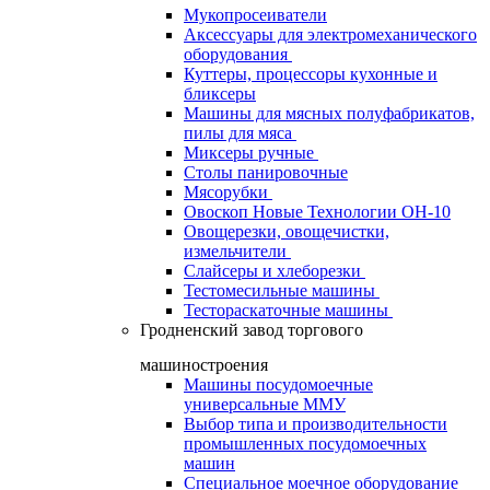
Мукопросеиватели
Аксессуары для электромеханического
оборудования
Куттеры, процессоры кухонные и
бликсеры
Машины для мясных полуфабрикатов,
пилы для мяса
Миксеры ручные
Столы панировочные
Мясорубки
Овоскоп Новые Технологии ОН-10
Овощерезки, овощечистки,
измельчители
Слайсеры и хлеборезки
Тестомесильные машины
Тестораскаточные машины
Гродненский завод торгового
машиностроения
Машины посудомоечные
универсальные ММУ
Выбор типа и производительности
промышленных посудомоечных
машин
Специальное моечное оборудование