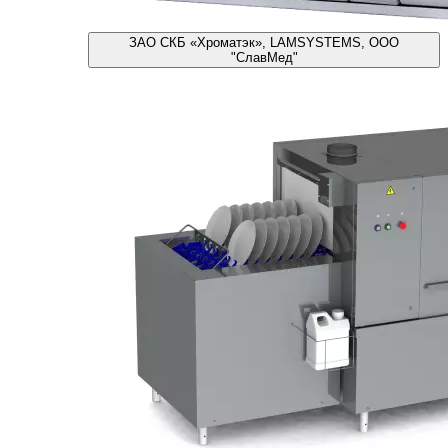
ЗАО СКБ «Хроматэк», LAMSYSTEMS, ООО
"СлавМед"