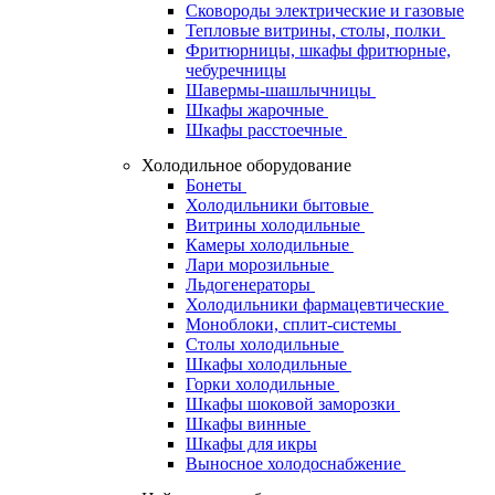
Сковороды электрические и газовые
Тепловые витрины, столы, полки
Фритюрницы, шкафы фритюрные,
чебуречницы
Шавермы-шашлычницы
Шкафы жарочные
Шкафы расстоечные
Холодильное оборудование
Бонеты
Холодильники бытовые
Витрины холодильные
Камеры холодильные
Лари морозильные
Льдогенераторы
Холодильники фармацевтические
Моноблоки, сплит-системы
Столы холодильные
Шкафы холодильные
Горки холодильные
Шкафы шоковой заморозки
Шкафы винные
Шкафы для икры
Выносное холодоснабжение