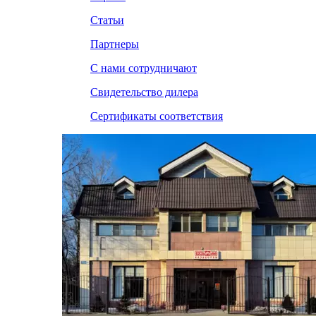
Статьи
Партнеры
С нами сотрудничают
Свидетельство дилера
Сертификаты соответствия