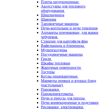
Плиты индукционные
Аксессуары для теплового
оборудования
Шашлычница
Шаверма
Таромоечные машины
Печи-коптильни и печи томления
Аппараты пончиковые, для жарки
чебуреков
Станции для картофеля фри
Вафельницы и блинницы
Мультихолдеры
Посудомоечные машины
Грили
Шкафы тепловые
Жарочные поверхности
Тостеры
Котлы пищеварочные
Мармиты первых и вторых блюд
(настольные)
Пароварки
Пароконвектоматы
Печи и прессы для пиццы
Печи конвекционные и подставки
Рисоварки, электроварки