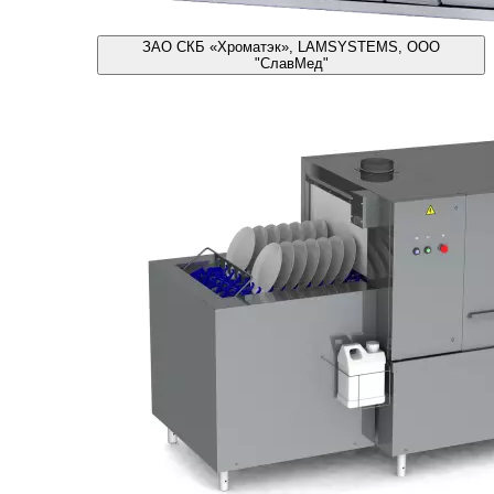
ЗАО СКБ «Хроматэк», LAMSYSTEMS, ООО
"СлавМед"