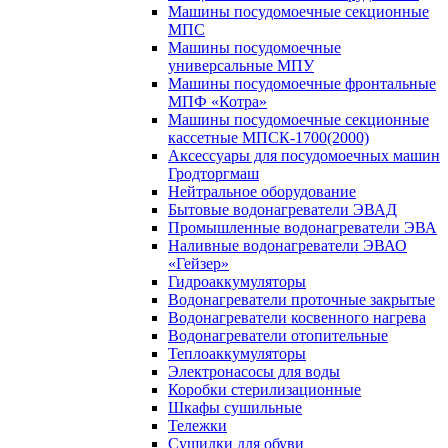
Машины посудомоечные секционные
МПС
Машины посудомоечные
универсальные МПУ
Машины посудомоечные фронтальные
МПФ «Котра»
Машины посудомоечные секционные
кассетные МПСК-1700(2000)
Аксессуары для посудомоечных машин
Гродторгмаш
Нейтральное оборудование
Бытовые водонагреватели ЭВАД
Промышленные водонагреватели ЭВА
Наливные водонагреватели ЭВАО
«Гейзер»
Гидроаккумуляторы
Водонагреватели проточные закрытые
Водонагреватели косвенного нагрева
Водонагреватели отопительные
Теплоаккумуляторы
Электронасосы для воды
Коробки стерилизационные
Шкафы сушильные
Тележки
Сушилки для обуви