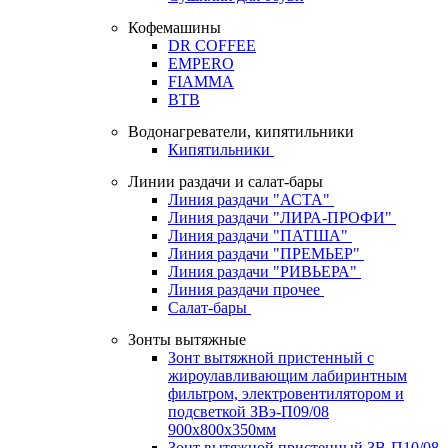
Кофемашины
DR COFFEE
EMPERO
FIAMMA
BTB
Водонагреватели, кипятильники
Кипятильники
Линии раздачи и салат-бары
Линия раздачи "АСТА"
Линия раздачи "ЛИРА-ПРОФИ"
Линия раздачи "ПАТША"
Линия раздачи "ПРЕМЬЕР"
Линия раздачи "РИВЬЕРА"
Линия раздачи прочее
Салат-бары
Зонты вытяжные
Зонт вытяжной пристенный с
жироулавливающим лабиринтным
фильтром, электровентилятором и
подсветкой ЗВэ-П09/08
900х800х350мм
Зонт вытяжной пристенный ЗВ-П10/08