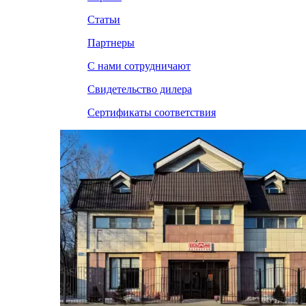
Статьи
Партнеры
С нами сотрудничают
Свидетельство дилера
Сертификаты соответствия