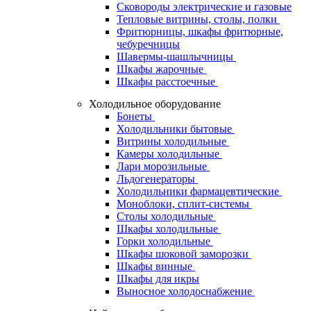
Сковороды электрические и газовые
Тепловые витрины, столы, полки
Фритюрницы, шкафы фритюрные,
чебуречницы
Шавермы-шашлычницы
Шкафы жарочные
Шкафы расстоечные
Холодильное оборудование
Бонеты
Холодильники бытовые
Витрины холодильные
Камеры холодильные
Лари морозильные
Льдогенераторы
Холодильники фармацевтические
Моноблоки, сплит-системы
Столы холодильные
Шкафы холодильные
Горки холодильные
Шкафы шоковой заморозки
Шкафы винные
Шкафы для икры
Выносное холодоснабжение