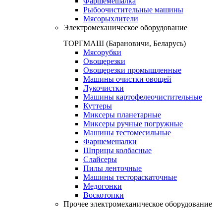
Фаршемешалка
Рыбоочистительные машины
Мясорыхлители
Электромеханическое оборудование
ТОРГМАШ (Барановичи, Беларусь)
Мясорубки
Овощерезки
Овощерезки промышленные
Машины очистки овощей
Лукочистки
Машины картофелеочистительные
Куттеры
Миксеры планетарные
Миксеры ручные погружные
Машины тестомесильные
Фаршемешалки
Шприцы колбасные
Слайсеры
Пилы ленточные
Машины тестораскаточные
Медогонки
Воскотопки
Прочее электромеханическое оборудование