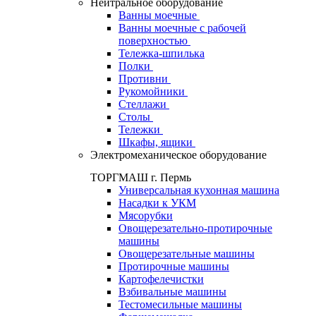
Нейтральное оборудование
Ванны моечные
Ванны моечные с рабочей
поверхностью
Тележка-шпилька
Полки
Противни
Рукомойники
Стеллажи
Столы
Тележки
Шкафы, ящики
Электромеханическое оборудование
ТОРГМАШ г. Пермь
Универсальная кухонная машина
Насадки к УКМ
Мясорубки
Овощерезательно-протирочные
машины
Овощерезательные машины
Протирочные машины
Картофелечистки
Взбивальные машины
Тестомесильные машины