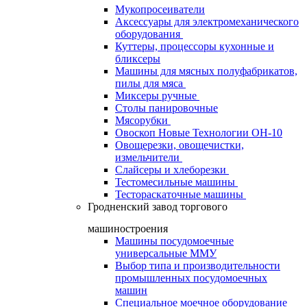
Мукопросеиватели
Аксессуары для электромеханического
оборудования
Куттеры, процессоры кухонные и
бликсеры
Машины для мясных полуфабрикатов,
пилы для мяса
Миксеры ручные
Столы панировочные
Мясорубки
Овоскоп Новые Технологии ОН-10
Овощерезки, овощечистки,
измельчители
Слайсеры и хлеборезки
Тестомесильные машины
Тестораскаточные машины
Гродненский завод торгового
машиностроения
Машины посудомоечные
универсальные ММУ
Выбор типа и производительности
промышленных посудомоечных
машин
Специальное моечное оборудование