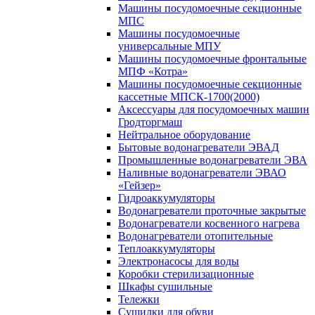
Машины посудомоечные секционные
МПС
Машины посудомоечные
универсальные МПУ
Машины посудомоечные фронтальные
МПФ «Котра»
Машины посудомоечные секционные
кассетные МПСК-1700(2000)
Аксессуары для посудомоечных машин
Гродторгмаш
Нейтральное оборудование
Бытовые водонагреватели ЭВАД
Промышленные водонагреватели ЭВА
Наливные водонагреватели ЭВАО
«Гейзер»
Гидроаккумуляторы
Водонагреватели проточные закрытые
Водонагреватели косвенного нагрева
Водонагреватели отопительные
Теплоаккумуляторы
Электронасосы для воды
Коробки стерилизационные
Шкафы сушильные
Тележки
Сушилки для обуви