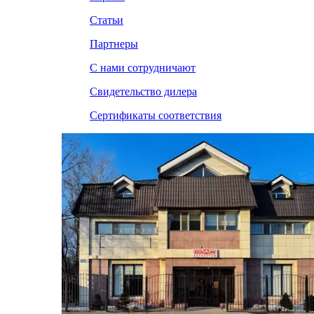
Статьи
Партнеры
С нами сотрудничают
Свидетельство дилера
Сертификаты соответствия