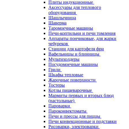
Плиты индукционные
Аксессуары для теплового
оборудования
Шашлычница
Шаверма
Таромоечные машины
Печи-коптильни и печи томления
Аппараты пончиковые, для жарки
чебуреков
Станции для картофеля фри
Вафельницы и блинницы
Мультихолдеры
Посудомоечные машины
Грили
Шкафы тепловые
Жарочные поверхности
Тостеры
Котлы пищеварочные
Мармиты первых и вторых блюд
(настольные)
Пароварки
Пароконвектоматы
Печи и прессы для пиццы
Печи конвекционные и подставки
Рисоварки, электроварки