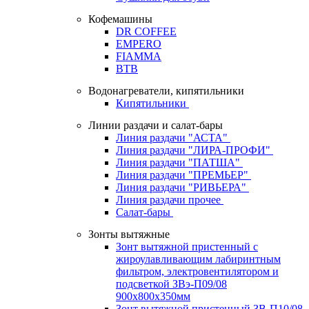
Кофемашины
DR COFFEE
EMPERO
FIAMMA
BTB
Водонагреватели, кипятильники
Кипятильники
Линии раздачи и салат-бары
Линия раздачи "АСТА"
Линия раздачи "ЛИРА-ПРОФИ"
Линия раздачи "ПАТША"
Линия раздачи "ПРЕМЬЕР"
Линия раздачи "РИВЬЕРА"
Линия раздачи прочее
Салат-бары
Зонты вытяжные
Зонт вытяжной пристенный с
жироулавливающим лабиринтным
фильтром, электровентилятором и
подсветкой ЗВэ-П09/08
900х800х350мм
Зонт вытяжной пристенный ЗВ-П10/08