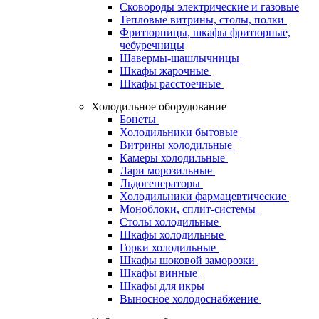
Сковороды электрические и газовые
Тепловые витрины, столы, полки
Фритюрницы, шкафы фритюрные,
чебуречницы
Шавермы-шашлычницы
Шкафы жарочные
Шкафы расстоечные
Холодильное оборудование
Бонеты
Холодильники бытовые
Витрины холодильные
Камеры холодильные
Лари морозильные
Льдогенераторы
Холодильники фармацевтические
Моноблоки, сплит-системы
Столы холодильные
Шкафы холодильные
Горки холодильные
Шкафы шоковой заморозки
Шкафы винные
Шкафы для икры
Выносное холодоснабжение