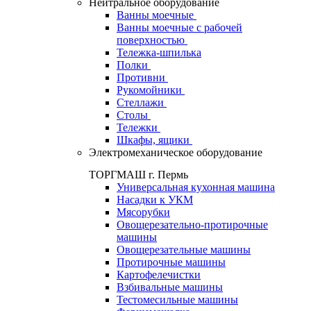
Нейтральное оборудование
Ванны моечные
Ванны моечные с рабочей
поверхностью
Тележка-шпилька
Полки
Противни
Рукомойники
Стеллажи
Столы
Тележки
Шкафы, ящики
Электромеханическое оборудование
ТОРГМАШ г. Пермь
Универсальная кухонная машина
Насадки к УКМ
Мясорубки
Овощерезательно-протирочные
машины
Овощерезательные машины
Протирочные машины
Картофелечистки
Взбивальные машины
Тестомесильные машины