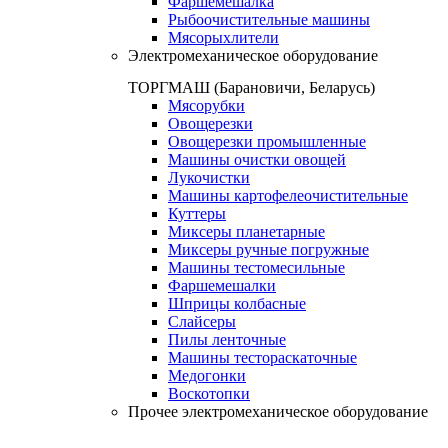
Фаршемешалка
Рыбоочистительные машины
Мясорыхлители
Электромеханическое оборудование
ТОРГМАШ (Барановичи, Беларусь)
Мясорубки
Овощерезки
Овощерезки промышленные
Машины очистки овощей
Лукочистки
Машины картофелеочистительные
Куттеры
Миксеры планетарные
Миксеры ручные погружные
Машины тестомесильные
Фаршемешалки
Шприцы колбасные
Слайсеры
Пилы ленточные
Машины тестораскаточные
Медогонки
Воскотопки
Прочее электромеханическое оборудование