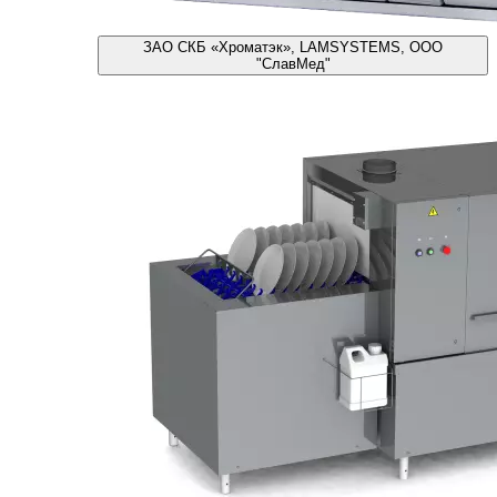
ЗАО СКБ «Хроматэк», LAMSYSTEMS, ООО
"СлавМед"