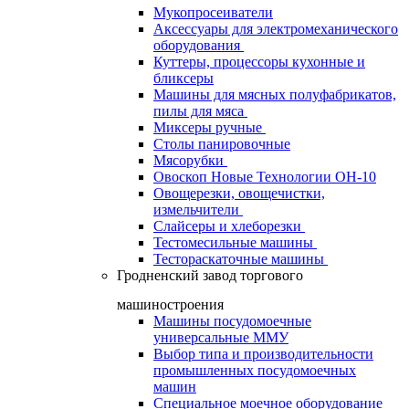
Мукопросеиватели
Аксессуары для электромеханического
оборудования
Куттеры, процессоры кухонные и
бликсеры
Машины для мясных полуфабрикатов,
пилы для мяса
Миксеры ручные
Столы панировочные
Мясорубки
Овоскоп Новые Технологии ОН-10
Овощерезки, овощечистки,
измельчители
Слайсеры и хлеборезки
Тестомесильные машины
Тестораскаточные машины
Гродненский завод торгового
машиностроения
Машины посудомоечные
универсальные ММУ
Выбор типа и производительности
промышленных посудомоечных
машин
Специальное моечное оборудование