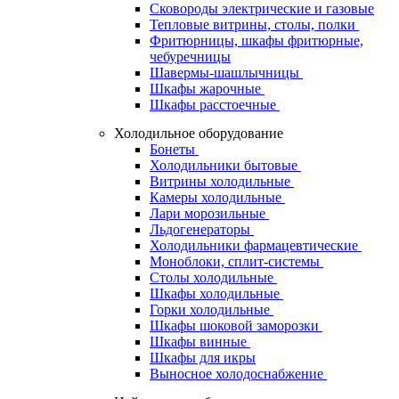
Сковороды электрические и газовые
Тепловые витрины, столы, полки
Фритюрницы, шкафы фритюрные,
чебуречницы
Шавермы-шашлычницы
Шкафы жарочные
Шкафы расстоечные
Холодильное оборудование
Бонеты
Холодильники бытовые
Витрины холодильные
Камеры холодильные
Лари морозильные
Льдогенераторы
Холодильники фармацевтические
Моноблоки, сплит-системы
Столы холодильные
Шкафы холодильные
Горки холодильные
Шкафы шоковой заморозки
Шкафы винные
Шкафы для икры
Выносное холодоснабжение