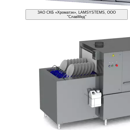
ЗАО СКБ «Хроматэк», LAMSYSTEMS, ООО
"СлавМед"