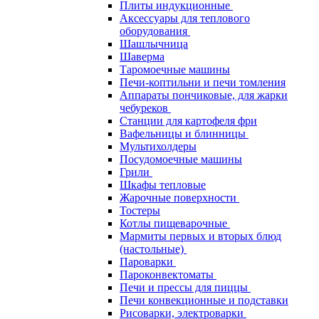
Плиты индукционные
Аксессуары для теплового
оборудования
Шашлычница
Шаверма
Таромоечные машины
Печи-коптильни и печи томления
Аппараты пончиковые, для жарки
чебуреков
Станции для картофеля фри
Вафельницы и блинницы
Мультихолдеры
Посудомоечные машины
Грили
Шкафы тепловые
Жарочные поверхности
Тостеры
Котлы пищеварочные
Мармиты первых и вторых блюд
(настольные)
Пароварки
Пароконвектоматы
Печи и прессы для пиццы
Печи конвекционные и подставки
Рисоварки, электроварки