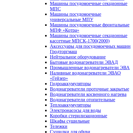
Машины посудомоечные секционные
МПС
Машины посудомоечные
универсальные МПУ
Машины посудомоечные фронтальные
МПФ «Котра»
Машины посудомоечные секционные
кассетные МПСК-1700(2000)
Аксессуары для посудомоечных машин
Гродторгмаш
Нейтральное оборудование
Бытовые водонагреватели ЭВАД
Промышленные водонагреватели ЭВА
Наливные водонагреватели ЭВАО
«Гейзер»
Гидроаккумуляторы
Водонагреватели проточные закрытые
Водонагреватели косвенного нагрева
Водонагреватели отопительные
Теплоаккумуляторы
Электронасосы для воды
Коробки стерилизационные
Шкафы сушильные
Тележки
Сушилки для обуви