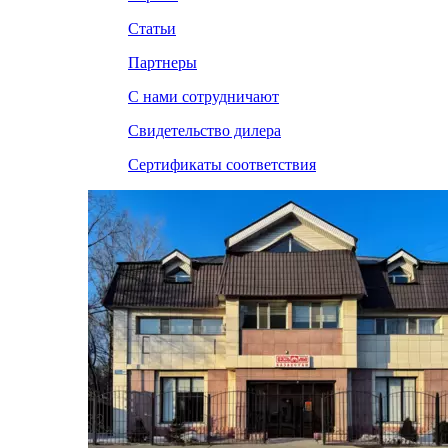
Статьи
Партнеры
С нами сотрудничают
Свидетельство дилера
Сертификаты соответствия