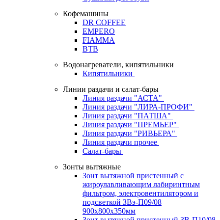
Кофемашины
DR COFFEE
EMPERO
FIAMMA
BTB
Водонагреватели, кипятильники
Кипятильники
Линии раздачи и салат-бары
Линия раздачи "АСТА"
Линия раздачи "ЛИРА-ПРОФИ"
Линия раздачи "ПАТША"
Линия раздачи "ПРЕМЬЕР"
Линия раздачи "РИВЬЕРА"
Линия раздачи прочее
Салат-бары
Зонты вытяжные
Зонт вытяжной пристенный с
жироулавливающим лабиринтным
фильтром, электровентилятором и
подсветкой ЗВэ-П09/08
900х800х350мм
Зонт вытяжной пристенный ЗВ-П10/08