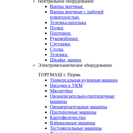
Нейтральное оборудование
Ванны моечные
Ванны моечные с рабочей
поверхностью
Тележка-шпилька
Полки
Противни
Рукомойники
Стеллажи
Столы
Тележки
Шкафы, ящики
Электромеханическое оборудование
ТОРГМАШ г. Пермь
Универсальная кухонная машина
Насадки к УКМ
Мясорубки
Овощерезательно-протирочные
машины
Овощерезательные машины
Протирочные машины
Картофелечистки
Взбивальные машины
Тестомесильные машины