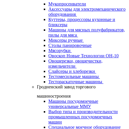
Мукопросеиватели
Аксессуары для электромеханического
оборудования
Куттеры, процессоры кухонные и
бликсеры
Машины для мясных полуфабрикатов,
пилы для мяса
Миксеры ручные
Столы панировочные
Мясорубки
Овоскоп Новые Технологии ОН-10
Овощерезки, овощечистки,
измельчители
Слайсеры и хлеборезки
Тестомесильные машины
Тестораскаточные машины
Гродненский завод торгового
машиностроения
Машины посудомоечные
универсальные ММУ
Выбор типа и производительности
промышленных посудомоечных
машин
Специальное моечное оборудование