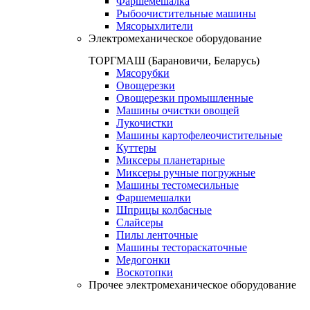
Фаршемешалка
Рыбоочистительные машины
Мясорыхлители
Электромеханическое оборудование
ТОРГМАШ (Барановичи, Беларусь)
Мясорубки
Овощерезки
Овощерезки промышленные
Машины очистки овощей
Лукочистки
Машины картофелеочистительные
Куттеры
Миксеры планетарные
Миксеры ручные погружные
Машины тестомесильные
Фаршемешалки
Шприцы колбасные
Слайсеры
Пилы ленточные
Машины тестораскаточные
Медогонки
Воскотопки
Прочее электромеханическое оборудование