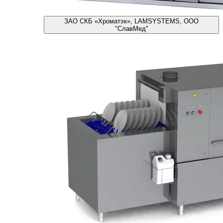
ЗАО СКБ «Хроматэк», LAMSYSTEMS, ООО
"СлавМед"