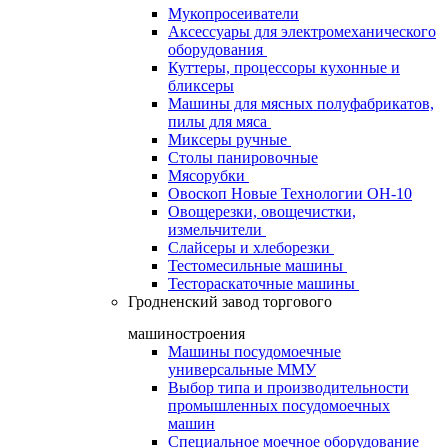
Мукопросеиватели
Аксессуары для электромеханического
оборудования
Куттеры, процессоры кухонные и
бликсеры
Машины для мясных полуфабрикатов,
пилы для мяса
Миксеры ручные
Столы панировочные
Мясорубки
Овоскоп Новые Технологии ОН-10
Овощерезки, овощечистки,
измельчители
Слайсеры и хлеборезки
Тестомесильные машины
Тестораскаточные машины
Гродненский завод торгового
машиностроения
Машины посудомоечные
универсальные ММУ
Выбор типа и производительности
промышленных посудомоечных
машин
Специальное моечное оборудование