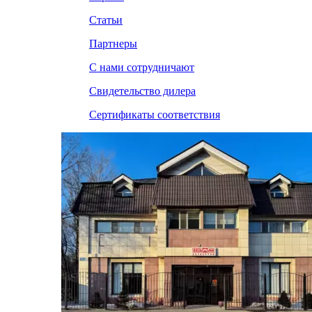
Статьи
Партнеры
С нами сотрудничают
Свидетельство дилера
Сертификаты соответствия