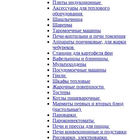
Плиты индукционные
Аксессуары для теплового
оборудования
Шашлычница
Шаверма
Таромоечные машины
Печи-коптильни и печи томления
Аппараты пончиковые, для жарки
чебуреков
Станции для картофеля фри
Вафельницы и блинницы
Мультихолдеры
Посудомоечные машины
Грили
Шкафы тепловые
Жарочные поверхности
Тостеры
Котлы пищеварочные
Мармиты первых и вторых блюд
(настольные)
Пароварки
Пароконвектоматы
Печи и прессы для пиццы
Печи конвекционные и подставки
Рисоварки, электроварки