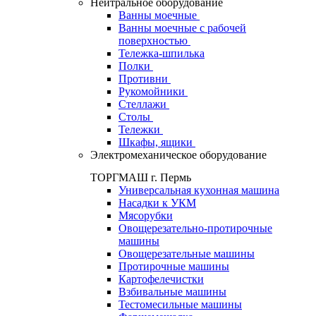
Нейтральное оборудование
Ванны моечные
Ванны моечные с рабочей
поверхностью
Тележка-шпилька
Полки
Противни
Рукомойники
Стеллажи
Столы
Тележки
Шкафы, ящики
Электромеханическое оборудование
ТОРГМАШ г. Пермь
Универсальная кухонная машина
Насадки к УКМ
Мясорубки
Овощерезательно-протирочные
машины
Овощерезательные машины
Протирочные машины
Картофелечистки
Взбивальные машины
Тестомесильные машины