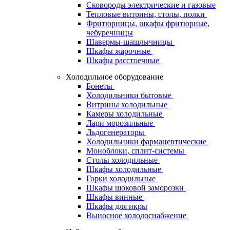
Сковороды электрические и газовые
Тепловые витрины, столы, полки
Фритюрницы, шкафы фритюрные,
чебуречницы
Шавермы-шашлычницы
Шкафы жарочные
Шкафы расстоечные
Холодильное оборудование
Бонеты
Холодильники бытовые
Витрины холодильные
Камеры холодильные
Лари морозильные
Льдогенераторы
Холодильники фармацевтические
Моноблоки, сплит-системы
Столы холодильные
Шкафы холодильные
Горки холодильные
Шкафы шоковой заморозки
Шкафы винные
Шкафы для икры
Выносное холодоснабжение