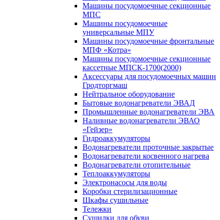
Машины посудомоечные секционные
МПС
Машины посудомоечные
универсальные МПУ
Машины посудомоечные фронтальные
МПФ «Котра»
Машины посудомоечные секционные
кассетные МПСК-1700(2000)
Аксессуары для посудомоечных машин
Гродторгмаш
Нейтральное оборудование
Бытовые водонагреватели ЭВАД
Промышленные водонагреватели ЭВА
Наливные водонагреватели ЭВАО
«Гейзер»
Гидроаккумуляторы
Водонагреватели проточные закрытые
Водонагреватели косвенного нагрева
Водонагреватели отопительные
Теплоаккумуляторы
Электронасосы для воды
Коробки стерилизационные
Шкафы сушильные
Тележки
Сушилки для обуви