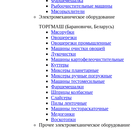
Фаршемешалка
Рыбоочистительные машины
Мясорыхлители
Электромеханическое оборудование
ТОРГМАШ (Барановичи, Беларусь)
Мясорубки
Овощерезки
Овощерезки промышленные
Машины очистки овощей
Лукочистки
Машины картофелеочистительные
Куттеры
Миксеры планетарные
Миксеры ручные погружные
Машины тестомесильные
Фаршемешалки
Шприцы колбасные
Слайсеры
Пилы ленточные
Машины тестораскаточные
Медогонки
Воскотопки
Прочее электромеханическое оборудование