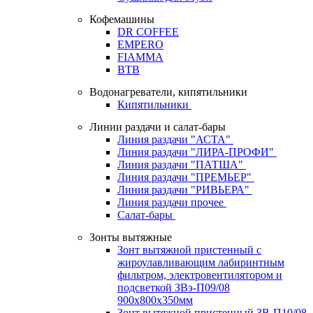
Кофемашины
DR COFFEE
EMPERO
FIAMMA
BTB
Водонагреватели, кипятильники
Кипятильники
Линии раздачи и салат-бары
Линия раздачи "АСТА"
Линия раздачи "ЛИРА-ПРОФИ"
Линия раздачи "ПАТША"
Линия раздачи "ПРЕМЬЕР"
Линия раздачи "РИВЬЕРА"
Линия раздачи прочее
Салат-бары
Зонты вытяжные
Зонт вытяжной пристенный с
жироулавливающим лабиринтным
фильтром, электровентилятором и
подсветкой ЗВэ-П09/08
900х800х350мм
Зонт вытяжной пристенный ЗВ-П10/08