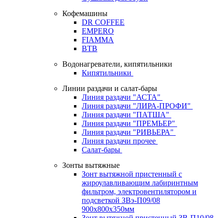
Кофемашины
DR COFFEE
EMPERO
FIAMMA
BTB
Водонагреватели, кипятильники
Кипятильники
Линии раздачи и салат-бары
Линия раздачи "АСТА"
Линия раздачи "ЛИРА-ПРОФИ"
Линия раздачи "ПАТША"
Линия раздачи "ПРЕМЬЕР"
Линия раздачи "РИВЬЕРА"
Линия раздачи прочее
Салат-бары
Зонты вытяжные
Зонт вытяжной пристенный с
жироулавливающим лабиринтным
фильтром, электровентилятором и
подсветкой ЗВэ-П09/08
900х800х350мм
Зонт вытяжной пристенный ЗВ-П10/08