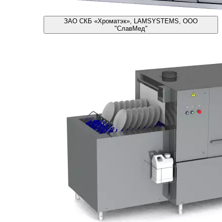
ЗАО СКБ «Хроматэк», LAMSYSTEMS, ООО
"СлавМед"