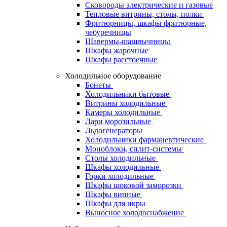
Сковороды электрические и газовые
Тепловые витрины, столы, полки
Фритюрницы, шкафы фритюрные,
чебуречницы
Шавермы-шашлычницы
Шкафы жарочные
Шкафы расстоечные
Холодильное оборудование
Бонеты
Холодильники бытовые
Витрины холодильные
Камеры холодильные
Лари морозильные
Льдогенераторы
Холодильники фармацевтические
Моноблоки, сплит-системы
Столы холодильные
Шкафы холодильные
Горки холодильные
Шкафы шоковой заморозки
Шкафы винные
Шкафы для икры
Выносное холодоснабжение