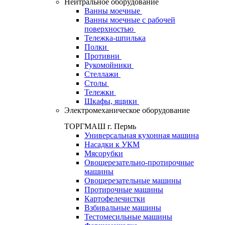
Нейтральное оборудование
Ванны моечные
Ванны моечные с рабочей
поверхностью
Тележка-шпилька
Полки
Противни
Рукомойники
Стеллажи
Столы
Тележки
Шкафы, ящики
Электромеханическое оборудование
ТОРГМАШ г. Пермь
Универсальная кухонная машина
Насадки к УКМ
Мясорубки
Овощерезательно-протирочные
машины
Овощерезательные машины
Протирочные машины
Картофелечистки
Взбивальные машины
Тестомесильные машины