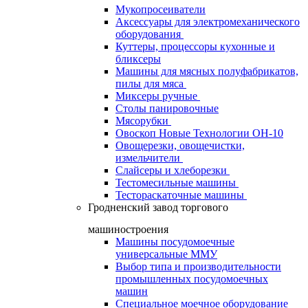
Мукопросеиватели
Аксессуары для электромеханического
оборудования
Куттеры, процессоры кухонные и
бликсеры
Машины для мясных полуфабрикатов,
пилы для мяса
Миксеры ручные
Столы панировочные
Мясорубки
Овоскоп Новые Технологии ОН-10
Овощерезки, овощечистки,
измельчители
Слайсеры и хлеборезки
Тестомесильные машины
Тестораскаточные машины
Гродненский завод торгового
машиностроения
Машины посудомоечные
универсальные ММУ
Выбор типа и производительности
промышленных посудомоечных
машин
Специальное моечное оборудование