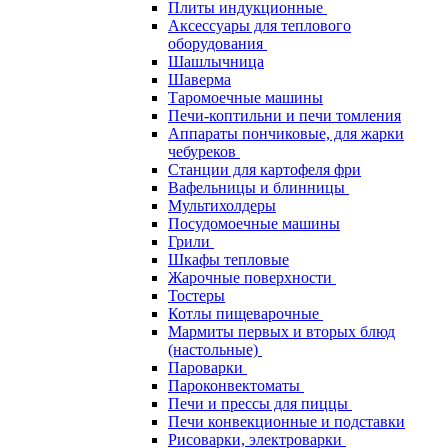
Плиты индукционные
Аксессуары для теплового
оборудования
Шашлычница
Шаверма
Таромоечные машины
Печи-коптильни и печи томления
Аппараты пончиковые, для жарки
чебуреков
Станции для картофеля фри
Вафельницы и блинницы
Мультихолдеры
Посудомоечные машины
Грили
Шкафы тепловые
Жарочные поверхности
Тостеры
Котлы пищеварочные
Мармиты первых и вторых блюд
(настольные)
Пароварки
Пароконвектоматы
Печи и прессы для пиццы
Печи конвекционные и подставки
Рисоварки, электроварки