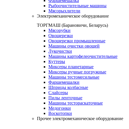
Фаршемешалка
Рыбоочистительные машины
Мясорыхлители
Электромеханическое оборудование
ТОРГМАШ (Барановичи, Беларусь)
Мясорубки
Овощерезки
Овощерезки промышленные
Машины очистки овощей
Лукочистки
Машины картофелеочистительные
Куттеры
Миксеры планетарные
Миксеры ручные погружные
Машины тестомесильные
Фаршемешалки
Шприцы колбасные
Слайсеры
Пилы ленточные
Машины тестораскаточные
Медогонки
Воскотопки
Прочее электромеханическое оборудование