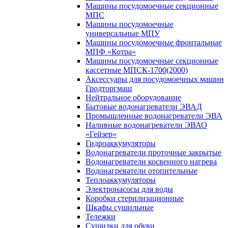
Машины посудомоечные секционные
МПС
Машины посудомоечные
универсальные МПУ
Машины посудомоечные фронтальные
МПФ «Котра»
Машины посудомоечные секционные
кассетные МПСК-1700(2000)
Аксессуары для посудомоечных машин
Гродторгмаш
Нейтральное оборудование
Бытовые водонагреватели ЭВАД
Промышленные водонагреватели ЭВА
Наливные водонагреватели ЭВАО
«Гейзер»
Гидроаккумуляторы
Водонагреватели проточные закрытые
Водонагреватели косвенного нагрева
Водонагреватели отопительные
Теплоаккумуляторы
Электронасосы для воды
Коробки стерилизационные
Шкафы сушильные
Тележки
Сушилки для обуви