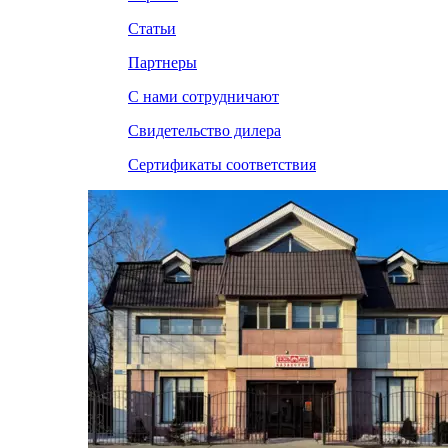
Статьи
Партнеры
С нами сотрудничают
Свидетельство дилера
Сертификаты соответствия