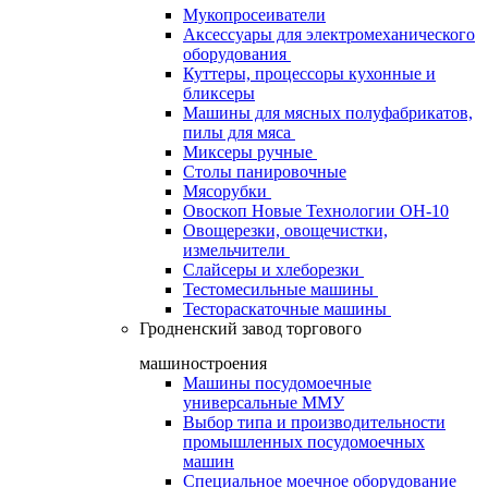
Мукопросеиватели
Аксессуары для электромеханического
оборудования
Куттеры, процессоры кухонные и
бликсеры
Машины для мясных полуфабрикатов,
пилы для мяса
Миксеры ручные
Столы панировочные
Мясорубки
Овоскоп Новые Технологии ОН-10
Овощерезки, овощечистки,
измельчители
Слайсеры и хлеборезки
Тестомесильные машины
Тестораскаточные машины
Гродненский завод торгового
машиностроения
Машины посудомоечные
универсальные ММУ
Выбор типа и производительности
промышленных посудомоечных
машин
Специальное моечное оборудование