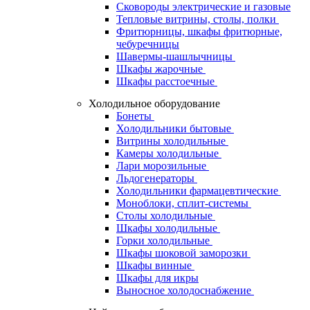
Сковороды электрические и газовые
Тепловые витрины, столы, полки
Фритюрницы, шкафы фритюрные,
чебуречницы
Шавермы-шашлычницы
Шкафы жарочные
Шкафы расстоечные
Холодильное оборудование
Бонеты
Холодильники бытовые
Витрины холодильные
Камеры холодильные
Лари морозильные
Льдогенераторы
Холодильники фармацевтические
Моноблоки, сплит-системы
Столы холодильные
Шкафы холодильные
Горки холодильные
Шкафы шоковой заморозки
Шкафы винные
Шкафы для икры
Выносное холодоснабжение