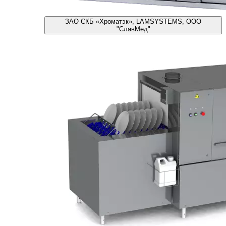
ЗАО СКБ «Хроматэк», LAMSYSTEMS, ООО
"СлавМед"