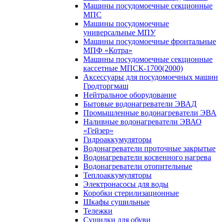
Машины посудомоечные секционные
МПС
Машины посудомоечные
универсальные МПУ
Машины посудомоечные фронтальные
МПФ «Котра»
Машины посудомоечные секционные
кассетные МПСК-1700(2000)
Аксессуары для посудомоечных машин
Гродторгмаш
Нейтральное оборудование
Бытовые водонагреватели ЭВАД
Промышленные водонагреватели ЭВА
Наливные водонагреватели ЭВАО
«Гейзер»
Гидроаккумуляторы
Водонагреватели проточные закрытые
Водонагреватели косвенного нагрева
Водонагреватели отопительные
Теплоаккумуляторы
Электронасосы для воды
Коробки стерилизационные
Шкафы сушильные
Тележки
Сушилки для обуви