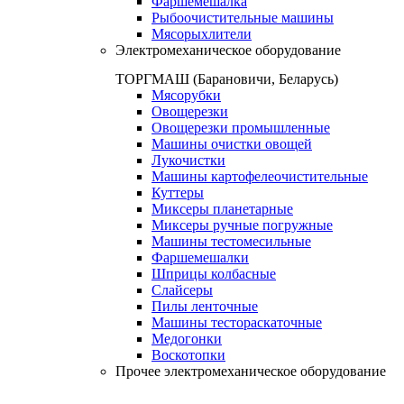
Фаршемешалка
Рыбоочистительные машины
Мясорыхлители
Электромеханическое оборудование
ТОРГМАШ (Барановичи, Беларусь)
Мясорубки
Овощерезки
Овощерезки промышленные
Машины очистки овощей
Лукочистки
Машины картофелеочистительные
Куттеры
Миксеры планетарные
Миксеры ручные погружные
Машины тестомесильные
Фаршемешалки
Шприцы колбасные
Слайсеры
Пилы ленточные
Машины тестораскаточные
Медогонки
Воскотопки
Прочее электромеханическое оборудование