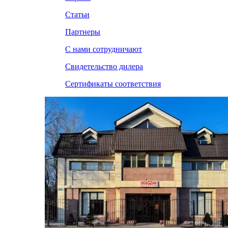
Статьи
Партнеры
С нами сотрудничают
Свидетельство дилера
Сертификаты соответствия