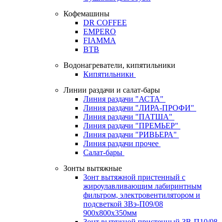
Кофемашины
DR COFFEE
EMPERO
FIAMMA
BTB
Водонагреватели, кипятильники
Кипятильники
Линии раздачи и салат-бары
Линия раздачи "АСТА"
Линия раздачи "ЛИРА-ПРОФИ"
Линия раздачи "ПАТША"
Линия раздачи "ПРЕМЬЕР"
Линия раздачи "РИВЬЕРА"
Линия раздачи прочее
Салат-бары
Зонты вытяжные
Зонт вытяжной пристенный с
жироулавливающим лабиринтным
фильтром, электровентилятором и
подсветкой ЗВэ-П09/08
900х800х350мм
Зонт вытяжной пристенный ЗВ-П10/08