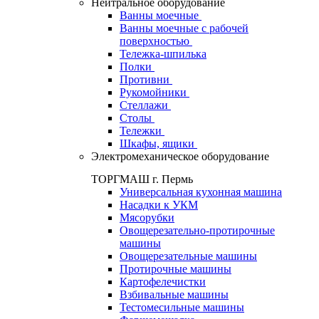
Нейтральное оборудование
Ванны моечные
Ванны моечные с рабочей
поверхностью
Тележка-шпилька
Полки
Противни
Рукомойники
Стеллажи
Столы
Тележки
Шкафы, ящики
Электромеханическое оборудование
ТОРГМАШ г. Пермь
Универсальная кухонная машина
Насадки к УКМ
Мясорубки
Овощерезательно-протирочные
машины
Овощерезательные машины
Протирочные машины
Картофелечистки
Взбивальные машины
Тестомесильные машины