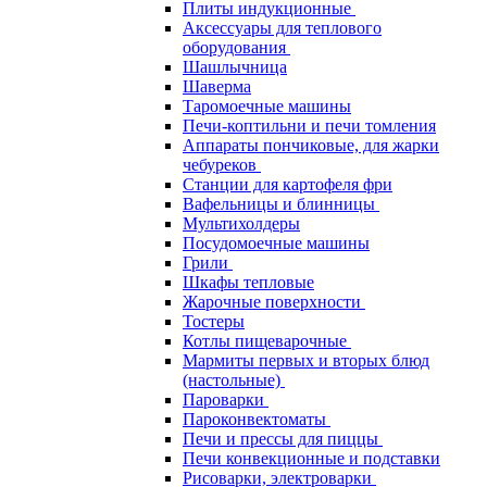
Плиты индукционные
Аксессуары для теплового
оборудования
Шашлычница
Шаверма
Таромоечные машины
Печи-коптильни и печи томления
Аппараты пончиковые, для жарки
чебуреков
Станции для картофеля фри
Вафельницы и блинницы
Мультихолдеры
Посудомоечные машины
Грили
Шкафы тепловые
Жарочные поверхности
Тостеры
Котлы пищеварочные
Мармиты первых и вторых блюд
(настольные)
Пароварки
Пароконвектоматы
Печи и прессы для пиццы
Печи конвекционные и подставки
Рисоварки, электроварки