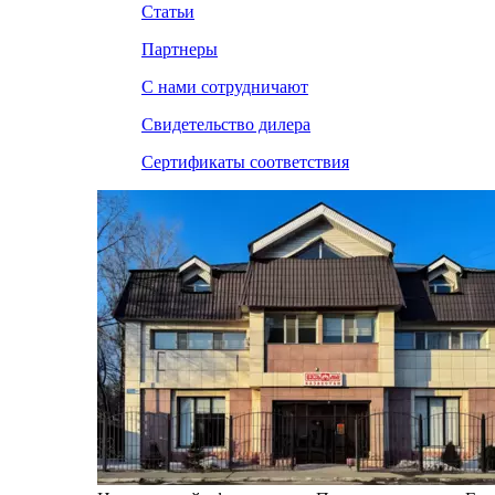
Статьи
Партнеры
С нами сотрудничают
Свидетельство дилера
Сертификаты соответствия