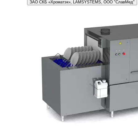
ЗАО СКБ «Хроматэк», LAMSYSTEMS, ООО "СлавМед"