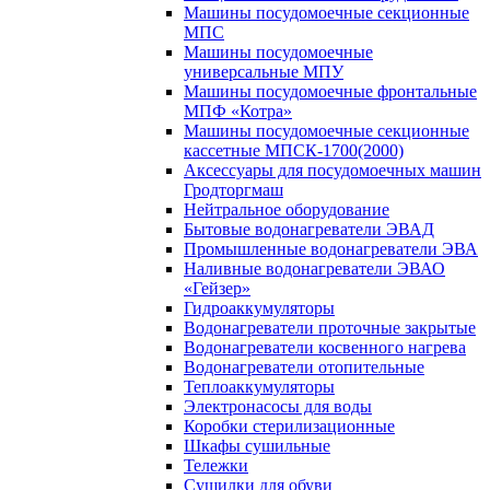
Машины посудомоечные секционные
МПС
Машины посудомоечные
универсальные МПУ
Машины посудомоечные фронтальные
МПФ «Котра»
Машины посудомоечные секционные
кассетные МПСК-1700(2000)
Аксессуары для посудомоечных машин
Гродторгмаш
Нейтральное оборудование
Бытовые водонагреватели ЭВАД
Промышленные водонагреватели ЭВА
Наливные водонагреватели ЭВАО
«Гейзер»
Гидроаккумуляторы
Водонагреватели проточные закрытые
Водонагреватели косвенного нагрева
Водонагреватели отопительные
Теплоаккумуляторы
Электронасосы для воды
Коробки стерилизационные
Шкафы сушильные
Тележки
Сушилки для обуви