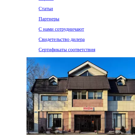
Статьи
Партнеры
С нами сотрудничают
Свидетельство дилера
Сертификаты соответствия