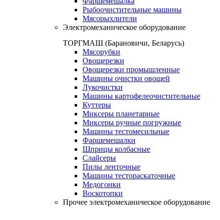
Фаршемешалка
Рыбоочистительные машины
Мясорыхлители
Электромеханическое оборудование
ТОРГМАШ (Барановичи, Беларусь)
Мясорубки
Овощерезки
Овощерезки промышленные
Машины очистки овощей
Лукочистки
Машины картофелеочистительные
Куттеры
Миксеры планетарные
Миксеры ручные погружные
Машины тестомесильные
Фаршемешалки
Шприцы колбасные
Слайсеры
Пилы ленточные
Машины тестораскаточные
Медогонки
Воскотопки
Прочее электромеханическое оборудование