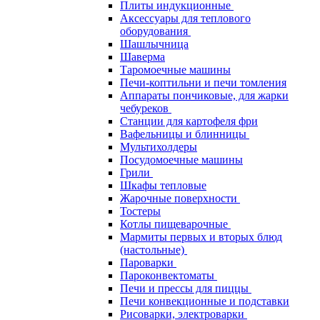
Плиты индукционные
Аксессуары для теплового
оборудования
Шашлычница
Шаверма
Таромоечные машины
Печи-коптильни и печи томления
Аппараты пончиковые, для жарки
чебуреков
Станции для картофеля фри
Вафельницы и блинницы
Мультихолдеры
Посудомоечные машины
Грили
Шкафы тепловые
Жарочные поверхности
Тостеры
Котлы пищеварочные
Мармиты первых и вторых блюд
(настольные)
Пароварки
Пароконвектоматы
Печи и прессы для пиццы
Печи конвекционные и подставки
Рисоварки, электроварки