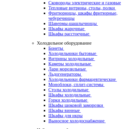
Сковороды электрические и газовые
Тепловые витрины, столы, полки
Фритюрницы, шкафы фритюрные,
чебуречницы
Шавермы-шашлычницы
Шкафы жарочные
Шкафы расстоечные
Холодильное оборудование
Бонеты
Холодильники бытовые
Витрины холодильные
Камеры холодильные
Лари морозильные
Льдогенераторы
Холодильники фармацевтические
Моноблоки, сплит-системы
Столы холодильные
Шкафы холодильные
Горки холодильные
Шкафы шоковой заморозки
Шкафы винные
Шкафы для икры
Выносное холодоснабжение