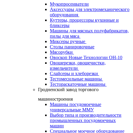
Мукопросеиватели
Аксессуары для электромеханического
оборудования
Куттеры, процессоры кухонные и
бликсеры
Машины для мясных полуфабрикатов,
пилы для мяса
Миксеры ручные
Столы панировочные
Мясорубки
Овоскоп Новые Технологии ОН-10
Овощерезки, овощечистки,
измельчители
Слайсеры и хлеборезки
Тестомесильные машины
Тестораскаточные машины
Гродненский завод торгового
машиностроения
Машины посудомоечные
универсальные ММУ
Выбор типа и производительности
промышленных посудомоечных
машин
Специальное моечное оборудование