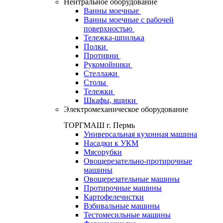
Нейтральное оборудование
Ванны моечные
Ванны моечные с рабочей
поверхностью
Тележка-шпилька
Полки
Противни
Рукомойники
Стеллажи
Столы
Тележки
Шкафы, ящики
Электромеханическое оборудование
ТОРГМАШ г. Пермь
Универсальная кухонная машина
Насадки к УКМ
Мясорубки
Овощерезательно-протирочные
машины
Овощерезательные машины
Протирочные машины
Картофелечистки
Взбивальные машины
Тестомесильные машины