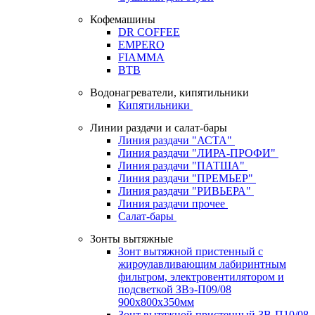
Кофемашины
DR COFFEE
EMPERO
FIAMMA
BTB
Водонагреватели, кипятильники
Кипятильники
Линии раздачи и салат-бары
Линия раздачи "АСТА"
Линия раздачи "ЛИРА-ПРОФИ"
Линия раздачи "ПАТША"
Линия раздачи "ПРЕМЬЕР"
Линия раздачи "РИВЬЕРА"
Линия раздачи прочее
Салат-бары
Зонты вытяжные
Зонт вытяжной пристенный с
жироулавливающим лабиринтным
фильтром, электровентилятором и
подсветкой ЗВэ-П09/08
900х800х350мм
Зонт вытяжной пристенный ЗВ-П10/08