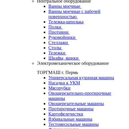
Нейтральное оборудование
Ванны моечные
Ванны моечные с рабочей
поверхностью
Тележка-шпилька
Полки
Противни
Рукомойники
Стеллажи
Столы
Тележки
Шкафы, ящики
Электромеханическое оборудование
ТОРГМАШ г. Пермь
Универсальная кухонная машина
Насадки к УКМ
Мясорубки
Овощерезательно-протирочные
машины
Овощерезательные машины
Протирочные машины
Картофелечистки
Взбивальные машины
Тестомесильные машины