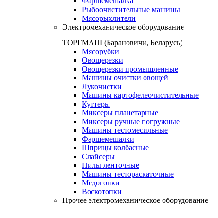
Фаршемешалка
Рыбоочистительные машины
Мясорыхлители
Электромеханическое оборудование
ТОРГМАШ (Барановичи, Беларусь)
Мясорубки
Овощерезки
Овощерезки промышленные
Машины очистки овощей
Лукочистки
Машины картофелеочистительные
Куттеры
Миксеры планетарные
Миксеры ручные погружные
Машины тестомесильные
Фаршемешалки
Шприцы колбасные
Слайсеры
Пилы ленточные
Машины тестораскаточные
Медогонки
Воскотопки
Прочее электромеханическое оборудование