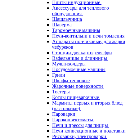
Плиты индукционные
Аксессуары для теплового
оборудования
Шашлычница
Шаверма
Таромоечные машины
Печи-коптильни и печи томления
Аппараты пончиковые, для жарки
чебуреков
Станции для картофеля фри
Вафельницы и блинницы
Мультихолдеры
Посудомоечные машины
Грили
Шкафы тепловые
Жарочные поверхности
Тостеры
Котлы пищеварочные
Мармиты первых и вторых блюд
(настольные)
Пароварки
Пароконвектоматы
Печи и прессы для пиццы
Печи конвекционные и подставки
Рисоварки, электроварки