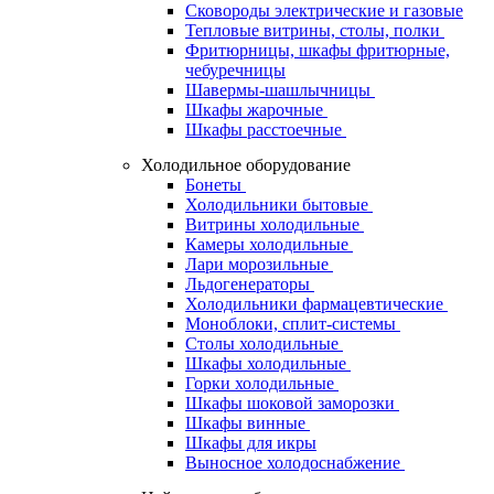
Сковороды электрические и газовые
Тепловые витрины, столы, полки
Фритюрницы, шкафы фритюрные,
чебуречницы
Шавермы-шашлычницы
Шкафы жарочные
Шкафы расстоечные
Холодильное оборудование
Бонеты
Холодильники бытовые
Витрины холодильные
Камеры холодильные
Лари морозильные
Льдогенераторы
Холодильники фармацевтические
Моноблоки, сплит-системы
Столы холодильные
Шкафы холодильные
Горки холодильные
Шкафы шоковой заморозки
Шкафы винные
Шкафы для икры
Выносное холодоснабжение