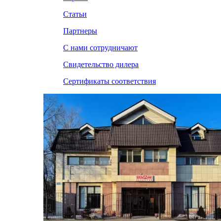
Статьи
Партнеры
С нами сотрудничают
Свидетельство дилера
Сертификаты соответствия