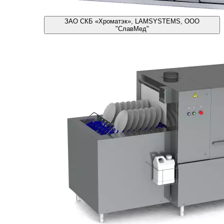
ЗАО СКБ «Хроматэк», LAMSYSTEMS, ООО
"СлавМед"