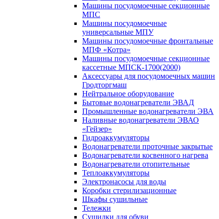
Машины посудомоечные секционные
МПС
Машины посудомоечные
универсальные МПУ
Машины посудомоечные фронтальные
МПФ «Котра»
Машины посудомоечные секционные
кассетные МПСК-1700(2000)
Аксессуары для посудомоечных машин
Гродторгмаш
Нейтральное оборудование
Бытовые водонагреватели ЭВАД
Промышленные водонагреватели ЭВА
Наливные водонагреватели ЭВАО
«Гейзер»
Гидроаккумуляторы
Водонагреватели проточные закрытые
Водонагреватели косвенного нагрева
Водонагреватели отопительные
Теплоаккумуляторы
Электронасосы для воды
Коробки стерилизационные
Шкафы сушильные
Тележки
Сушилки для обуви