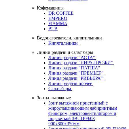
Кофемашины
DR COFFEE
EMPERO
FIAMMA
BTB
Водонагреватели, кипятильники
Кипятильники
Линии раздачи и салат-бары
Линия раздачи "АСТА"
Линия раздачи "ЛИРА-ПРОФИ"
Линия раздачи "ПАТША"
Линия раздачи "ПРЕМЬЕР"
Линия раздачи "РИВЬЕРА"
Линия раздачи прочее
Салат-бары
Зонты вытяжные
Зонт вытяжной пристенный с
жироулавливающим лабиринтным
фильтром, электровентилятором и
подсветкой ЗВэ-П09/08
900х800х350мм
Зонт вытяжной пристенный ЗВ-П10/08