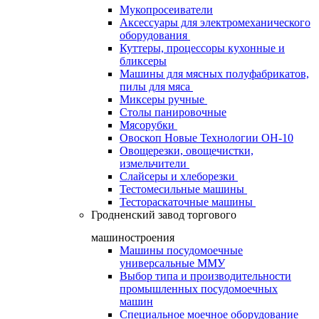
Мукопросеиватели
Аксессуары для электромеханического
оборудования
Куттеры, процессоры кухонные и
бликсеры
Машины для мясных полуфабрикатов,
пилы для мяса
Миксеры ручные
Столы панировочные
Мясорубки
Овоскоп Новые Технологии ОН-10
Овощерезки, овощечистки,
измельчители
Слайсеры и хлеборезки
Тестомесильные машины
Тестораскаточные машины
Гродненский завод торгового
машиностроения
Машины посудомоечные
универсальные ММУ
Выбор типа и производительности
промышленных посудомоечных
машин
Специальное моечное оборудование