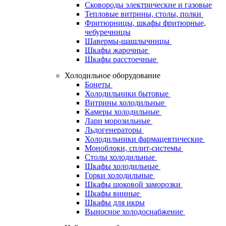
Сковороды электрические и газовые
Тепловые витрины, столы, полки
Фритюрницы, шкафы фритюрные,
чебуречницы
Шавермы-шашлычницы
Шкафы жарочные
Шкафы расстоечные
Холодильное оборудование
Бонеты
Холодильники бытовые
Витрины холодильные
Камеры холодильные
Лари морозильные
Льдогенераторы
Холодильники фармацевтические
Моноблоки, сплит-системы
Столы холодильные
Шкафы холодильные
Горки холодильные
Шкафы шоковой заморозки
Шкафы винные
Шкафы для икры
Выносное холодоснабжение