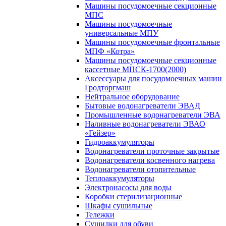
Машины посудомоечные секционные
МПС
Машины посудомоечные
универсальные МПУ
Машины посудомоечные фронтальные
МПФ «Котра»
Машины посудомоечные секционные
кассетные МПСК-1700(2000)
Аксессуары для посудомоечных машин
Гродторгмаш
Нейтральное оборудование
Бытовые водонагреватели ЭВАД
Промышленные водонагреватели ЭВА
Наливные водонагреватели ЭВАО
«Гейзер»
Гидроаккумуляторы
Водонагреватели проточные закрытые
Водонагреватели косвенного нагрева
Водонагреватели отопительные
Теплоаккумуляторы
Электронасосы для воды
Коробки стерилизационные
Шкафы сушильные
Тележки
Сушилки для обуви