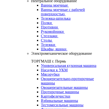
Нейтральное оборудование
Ванны моечные
Ванны моечные с рабочей
поверхностью
Тележка-шпилька
Полки
Противни
Рукомойники
Стеллажи
Столы
Тележки
Шкафы, ящики
Электромеханическое оборудование
ТОРГМАШ г. Пермь
Универсальная кухонная машина
Насадки к УКМ
Мясорубки
Овощерезательно-протирочные
машины
Овощерезательные машины
Протирочные машины
Картофелечистки
Взбивальные машины
Тестомесильные машины