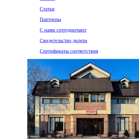
Статьи
Партнеры
С нами сотрудничают
Свидетельство дилера
Сертификаты соответствия