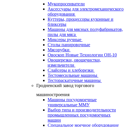
Мукопросеиватели
Аксессуары для электромеханического
оборудования
Куттеры, процессоры кухонные и
бликсеры
Машины для мясных полуфабрикатов,
пилы для мяса
Миксеры ручные
Столы панировочные
Мясорубки
Овоскоп Новые Технологии ОН-10
Овощерезки, овощечистки,
измельчители
Слайсеры и хлеборезки
Тестомесильные машины
Тестораскаточные машины
Гродненский завод торгового
машиностроения
Машины посудомоечные
универсальные ММУ
Выбор типа и производительности
промышленных посудомоечных
машин
Специальное моечное оборудование