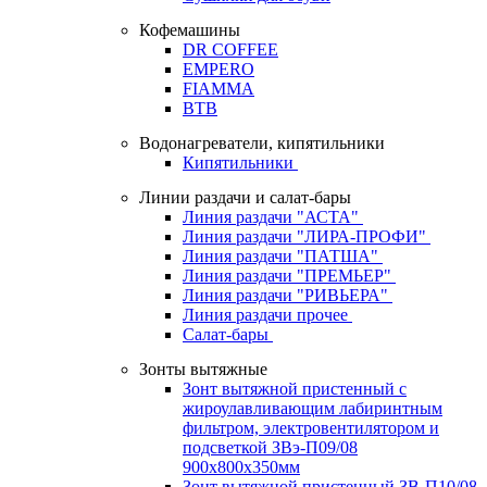
Кофемашины
DR COFFEE
EMPERO
FIAMMA
BTB
Водонагреватели, кипятильники
Кипятильники
Линии раздачи и салат-бары
Линия раздачи "АСТА"
Линия раздачи "ЛИРА-ПРОФИ"
Линия раздачи "ПАТША"
Линия раздачи "ПРЕМЬЕР"
Линия раздачи "РИВЬЕРА"
Линия раздачи прочее
Салат-бары
Зонты вытяжные
Зонт вытяжной пристенный с
жироулавливающим лабиринтным
фильтром, электровентилятором и
подсветкой ЗВэ-П09/08
900х800х350мм
Зонт вытяжной пристенный ЗВ-П10/08