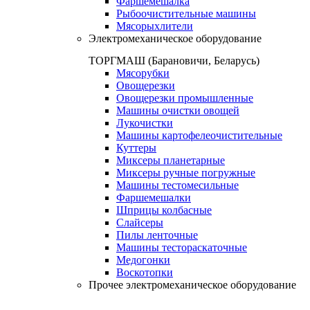
Фаршемешалка
Рыбоочистительные машины
Мясорыхлители
Электромеханическое оборудование
ТОРГМАШ (Барановичи, Беларусь)
Мясорубки
Овощерезки
Овощерезки промышленные
Машины очистки овощей
Лукочистки
Машины картофелеочистительные
Куттеры
Миксеры планетарные
Миксеры ручные погружные
Машины тестомесильные
Фаршемешалки
Шприцы колбасные
Слайсеры
Пилы ленточные
Машины тестораскаточные
Медогонки
Воскотопки
Прочее электромеханическое оборудование