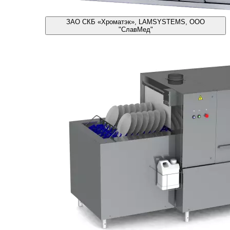
ЗАО СКБ «Хроматэк», LAMSYSTEMS, ООО
"СлавМед"