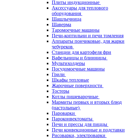
Плиты индукционные
Аксессуары для теплового
оборудования
Шашлычница
Шаверма
Таромоечные машины
Печи-коптильни и печи томления
Аппараты пончиковые, для жарки
чебуреков
Станции для картофеля фри
Вафельницы и блинницы
Мультихолдеры
Посудомоечные машины
Грили
Шкафы тепловые
Жарочные поверхности
Тостеры
Котлы пищеварочные
Мармиты первых и вторых блюд
(настольные)
Пароварки
Пароконвектоматы
Печи и прессы для пиццы
Печи конвекционные и подставки
Рисоварки, электроварки