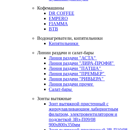
Кофемашины
DR COFFEE
EMPERO
FIAMMA
BTB
Водонагреватели, кипятильники
Кипятильники
Линии раздачи и салат-бары
Линия раздачи "АСТА"
Линия раздачи "ЛИРА-ПРОФИ"
Линия раздачи "ПАТША"
Линия раздачи "ПРЕМЬЕР"
Линия раздачи "РИВЬЕРА"
Линия раздачи прочее
Салат-бары
Зонты вытяжные
Зонт вытяжной пристенный с
жироулавливающим лабиринтным
фильтром, электровентилятором и
подсветкой ЗВэ-П09/08
900х800х350мм
Зонт вытяжной пристенный ЗВ-П10/08