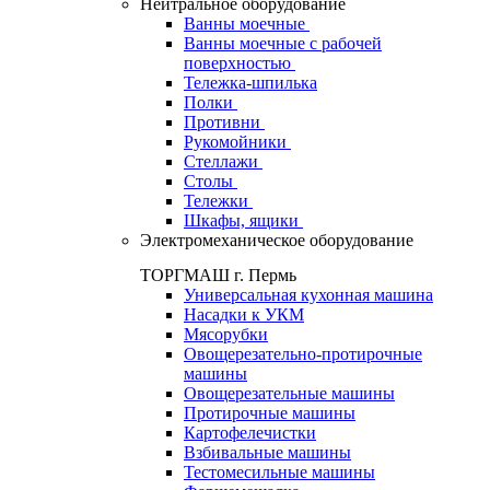
Нейтральное оборудование
Ванны моечные
Ванны моечные с рабочей
поверхностью
Тележка-шпилька
Полки
Противни
Рукомойники
Стеллажи
Столы
Тележки
Шкафы, ящики
Электромеханическое оборудование
ТОРГМАШ г. Пермь
Универсальная кухонная машина
Насадки к УКМ
Мясорубки
Овощерезательно-протирочные
машины
Овощерезательные машины
Протирочные машины
Картофелечистки
Взбивальные машины
Тестомесильные машины