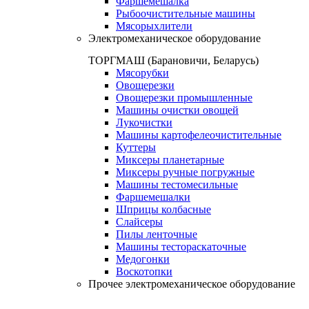
Фаршемешалка
Рыбоочистительные машины
Мясорыхлители
Электромеханическое оборудование
ТОРГМАШ (Барановичи, Беларусь)
Мясорубки
Овощерезки
Овощерезки промышленные
Машины очистки овощей
Лукочистки
Машины картофелеочистительные
Куттеры
Миксеры планетарные
Миксеры ручные погружные
Машины тестомесильные
Фаршемешалки
Шприцы колбасные
Слайсеры
Пилы ленточные
Машины тестораскаточные
Медогонки
Воскотопки
Прочее электромеханическое оборудование