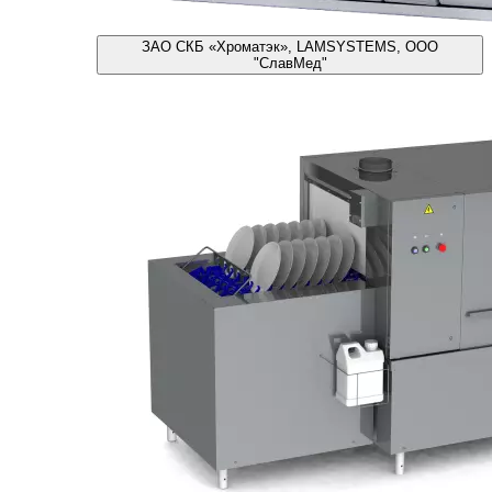
ЗАО СКБ «Хроматэк», LAMSYSTEMS, ООО
"СлавМед"