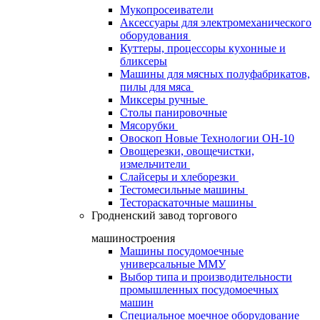
Мукопросеиватели
Аксессуары для электромеханического
оборудования
Куттеры, процессоры кухонные и
бликсеры
Машины для мясных полуфабрикатов,
пилы для мяса
Миксеры ручные
Столы панировочные
Мясорубки
Овоскоп Новые Технологии ОН-10
Овощерезки, овощечистки,
измельчители
Слайсеры и хлеборезки
Тестомесильные машины
Тестораскаточные машины
Гродненский завод торгового
машиностроения
Машины посудомоечные
универсальные ММУ
Выбор типа и производительности
промышленных посудомоечных
машин
Специальное моечное оборудование