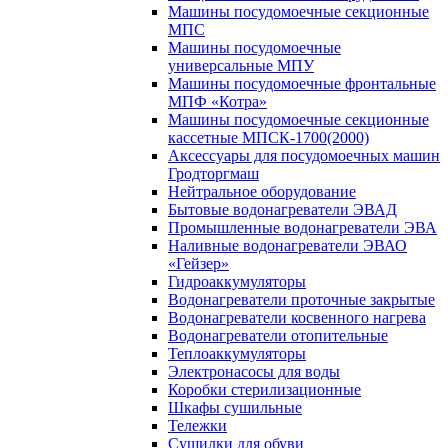
Машины посудомоечные секционные
МПС
Машины посудомоечные
универсальные МПУ
Машины посудомоечные фронтальные
МПФ «Котра»
Машины посудомоечные секционные
кассетные МПСК-1700(2000)
Аксессуары для посудомоечных машин
Гродторгмаш
Нейтральное оборудование
Бытовые водонагреватели ЭВАД
Промышленные водонагреватели ЭВА
Наливные водонагреватели ЭВАО
«Гейзер»
Гидроаккумуляторы
Водонагреватели проточные закрытые
Водонагреватели косвенного нагрева
Водонагреватели отопительные
Теплоаккумуляторы
Электронасосы для воды
Коробки стерилизационные
Шкафы сушильные
Тележки
Сушилки для обуви