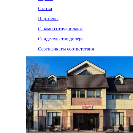
Статьи
Партнеры
С нами сотрудничают
Свидетельство дилера
Сертификаты соответствия