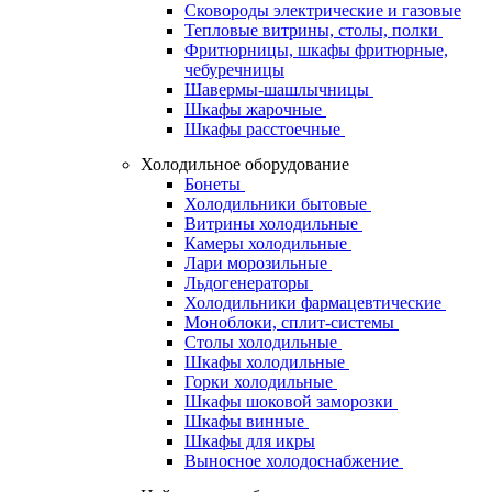
Сковороды электрические и газовые
Тепловые витрины, столы, полки
Фритюрницы, шкафы фритюрные,
чебуречницы
Шавермы-шашлычницы
Шкафы жарочные
Шкафы расстоечные
Холодильное оборудование
Бонеты
Холодильники бытовые
Витрины холодильные
Камеры холодильные
Лари морозильные
Льдогенераторы
Холодильники фармацевтические
Моноблоки, сплит-системы
Столы холодильные
Шкафы холодильные
Горки холодильные
Шкафы шоковой заморозки
Шкафы винные
Шкафы для икры
Выносное холодоснабжение