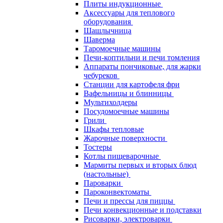
Плиты индукционные
Аксессуары для теплового
оборудования
Шашлычница
Шаверма
Таромоечные машины
Печи-коптильни и печи томления
Аппараты пончиковые, для жарки
чебуреков
Станции для картофеля фри
Вафельницы и блинницы
Мультихолдеры
Посудомоечные машины
Грили
Шкафы тепловые
Жарочные поверхности
Тостеры
Котлы пищеварочные
Мармиты первых и вторых блюд
(настольные)
Пароварки
Пароконвектоматы
Печи и прессы для пиццы
Печи конвекционные и подставки
Рисоварки, электроварки