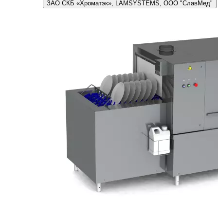
ЗАО СКБ «Хроматэк», LAMSYSTEMS, ООО "СлавМед"