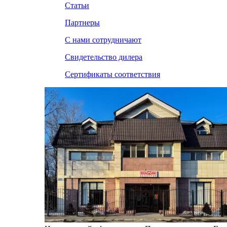
Статьи
Партнеры
С нами сотрудничают
Свидетельство дилера
Сертификаты соответствия