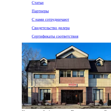
Статьи
Партнеры
С нами сотрудничают
Свидетельство дилера
Сертификаты соответствия