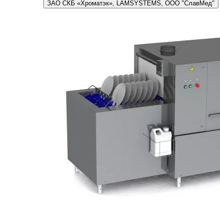
ЗАО СКБ «Хроматэк», LAMSYSTEMS, ООО "СлавМед"