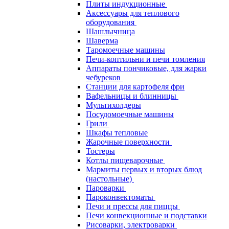
Плиты индукционные
Аксессуары для теплового
оборудования
Шашлычница
Шаверма
Таромоечные машины
Печи-коптильни и печи томления
Аппараты пончиковые, для жарки
чебуреков
Станции для картофеля фри
Вафельницы и блинницы
Мультихолдеры
Посудомоечные машины
Грили
Шкафы тепловые
Жарочные поверхности
Тостеры
Котлы пищеварочные
Мармиты первых и вторых блюд
(настольные)
Пароварки
Пароконвектоматы
Печи и прессы для пиццы
Печи конвекционные и подставки
Рисоварки, электроварки