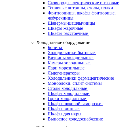
Сковороды электрические и газовые
Тепловые витрины, столы, полки
Фритюрницы, шкафы фритюрные,
чебуречницы
Шавермы-шашлычницы
Шкафы жарочные
Шкафы расстоечные
Холодильное оборудование
Бонеты
Холодильники бытовые
Витрины холодильные
Камеры холодильные
Лари морозильные
Льдогенераторы
Холодильники фармацевтические
Моноблоки, сплит-системы
Столы холодильные
Шкафы холодильные
Горки холодильные
Шкафы шоковой заморозки
Шкафы винные
Шкафы для икры
Выносное холодоснабжение