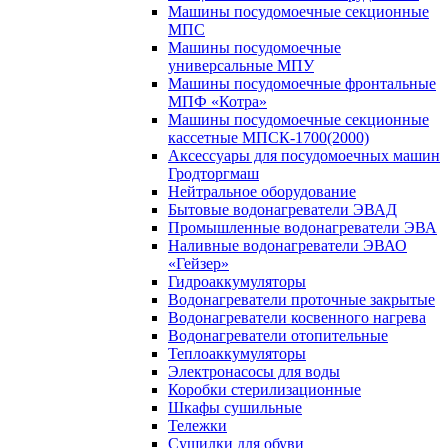
Машины посудомоечные секционные
МПС
Машины посудомоечные
универсальные МПУ
Машины посудомоечные фронтальные
МПФ «Котра»
Машины посудомоечные секционные
кассетные МПСК-1700(2000)
Аксессуары для посудомоечных машин
Гродторгмаш
Нейтральное оборудование
Бытовые водонагреватели ЭВАД
Промышленные водонагреватели ЭВА
Наливные водонагреватели ЭВАО
«Гейзер»
Гидроаккумуляторы
Водонагреватели проточные закрытые
Водонагреватели косвенного нагрева
Водонагреватели отопительные
Теплоаккумуляторы
Электронасосы для воды
Коробки стерилизационные
Шкафы сушильные
Тележки
Сушилки для обуви