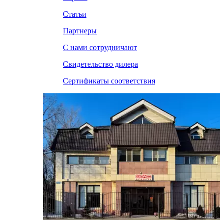
Статьи
Партнеры
С нами сотрудничают
Свидетельство дилера
Сертификаты соответствия