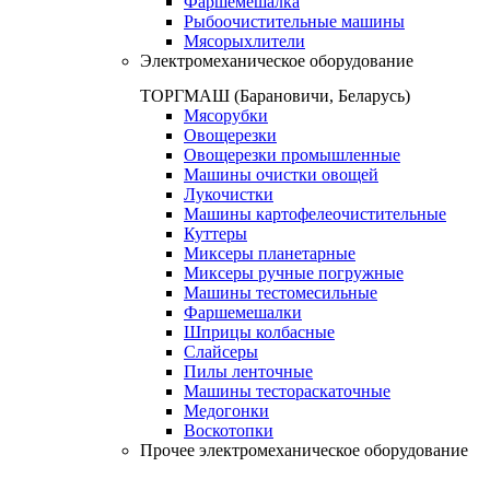
Фаршемешалка
Рыбоочистительные машины
Мясорыхлители
Электромеханическое оборудование
ТОРГМАШ (Барановичи, Беларусь)
Мясорубки
Овощерезки
Овощерезки промышленные
Машины очистки овощей
Лукочистки
Машины картофелеочистительные
Куттеры
Миксеры планетарные
Миксеры ручные погружные
Машины тестомесильные
Фаршемешалки
Шприцы колбасные
Слайсеры
Пилы ленточные
Машины тестораскаточные
Медогонки
Воскотопки
Прочее электромеханическое оборудование