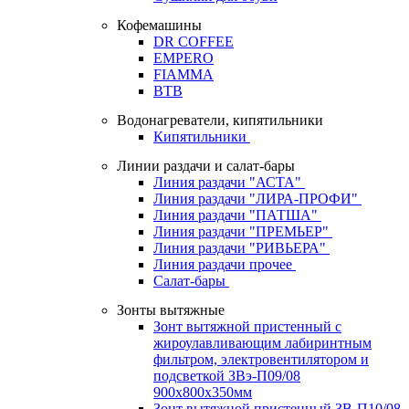
Кофемашины
DR COFFEE
EMPERO
FIAMMA
BTB
Водонагреватели, кипятильники
Кипятильники
Линии раздачи и салат-бары
Линия раздачи "АСТА"
Линия раздачи "ЛИРА-ПРОФИ"
Линия раздачи "ПАТША"
Линия раздачи "ПРЕМЬЕР"
Линия раздачи "РИВЬЕРА"
Линия раздачи прочее
Салат-бары
Зонты вытяжные
Зонт вытяжной пристенный с
жироулавливающим лабиринтным
фильтром, электровентилятором и
подсветкой ЗВэ-П09/08
900х800х350мм
Зонт вытяжной пристенный ЗВ-П10/08