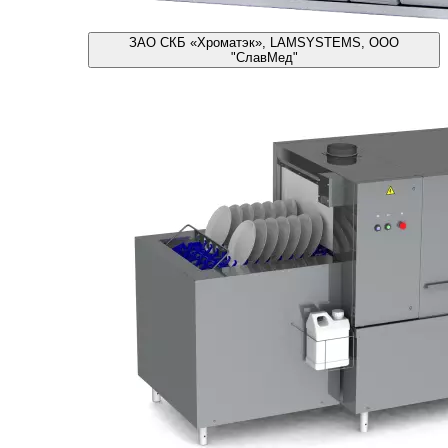
ЗАО СКБ «Хроматэк», LAMSYSTEMS, ООО
"СлавМед"