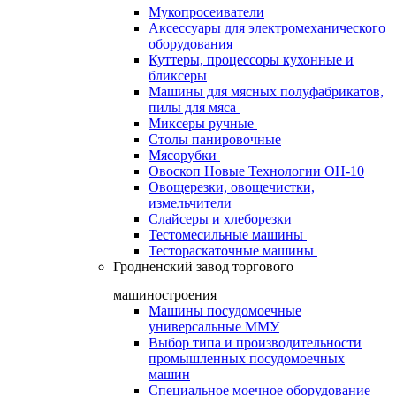
Мукопросеиватели
Аксессуары для электромеханического
оборудования
Куттеры, процессоры кухонные и
бликсеры
Машины для мясных полуфабрикатов,
пилы для мяса
Миксеры ручные
Столы панировочные
Мясорубки
Овоскоп Новые Технологии ОН-10
Овощерезки, овощечистки,
измельчители
Слайсеры и хлеборезки
Тестомесильные машины
Тестораскаточные машины
Гродненский завод торгового
машиностроения
Машины посудомоечные
универсальные ММУ
Выбор типа и производительности
промышленных посудомоечных
машин
Специальное моечное оборудование