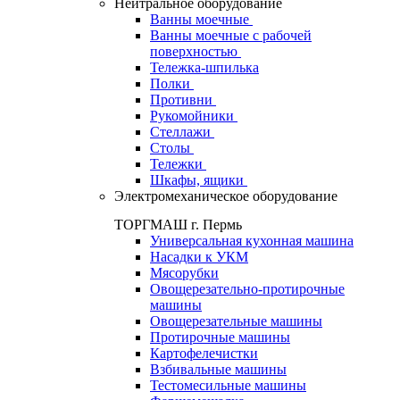
Нейтральное оборудование
Ванны моечные
Ванны моечные с рабочей
поверхностью
Тележка-шпилька
Полки
Противни
Рукомойники
Стеллажи
Столы
Тележки
Шкафы, ящики
Электромеханическое оборудование
ТОРГМАШ г. Пермь
Универсальная кухонная машина
Насадки к УКМ
Мясорубки
Овощерезательно-протирочные
машины
Овощерезательные машины
Протирочные машины
Картофелечистки
Взбивальные машины
Тестомесильные машины