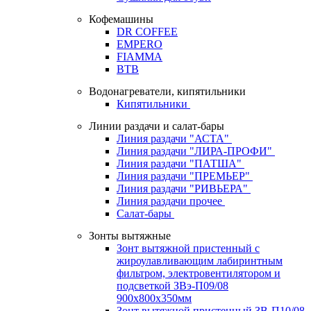
Кофемашины
DR COFFEE
EMPERO
FIAMMA
BTB
Водонагреватели, кипятильники
Кипятильники
Линии раздачи и салат-бары
Линия раздачи "АСТА"
Линия раздачи "ЛИРА-ПРОФИ"
Линия раздачи "ПАТША"
Линия раздачи "ПРЕМЬЕР"
Линия раздачи "РИВЬЕРА"
Линия раздачи прочее
Салат-бары
Зонты вытяжные
Зонт вытяжной пристенный с
жироулавливающим лабиринтным
фильтром, электровентилятором и
подсветкой ЗВэ-П09/08
900х800х350мм
Зонт вытяжной пристенный ЗВ-П10/08