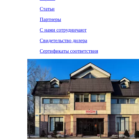
Статьи
Партнеры
С нами сотрудничают
Свидетельство дилера
Сертификаты соответствия