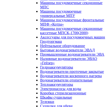
Машины посудомоечные секционные
МПС
Машины посудомоечные
универсальные МПУ
Машины посудомоечные фронтальные
МПФ «Котра»
Машины посудомоечные секционные
кассетные МПСК-1700(2000)
Аксессуары для посудомоечных машин
Гродторгмаш
Нейтральное оборудование
Бытовые водонагреватели ЭВАД
Промышленные водонагреватели ЭВА
Наливные водонагреватели ЭВАО
«Гейзер»
Гидроаккумуляторы
Водонагреватели проточные закрытые
Водонагреватели косвенного нагрева
Водонагреватели отопительные
Теплоаккумуляторы
Электронасосы для воды
Коробки стерилизационные
Шкафы сушильные
Тележки
Сушилки для обуви