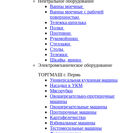
Нейтральное оборудование
Ванны моечные
Ванны моечные с рабочей
поверхностью
Тележка-шпилька
Полки
Противни
Рукомойники
Стеллажи
Столы
Тележки
Шкафы, ящики
Электромеханическое оборудование
ТОРГМАШ г. Пермь
Универсальная кухонная машина
Насадки к УКМ
Мясорубки
Овощерезательно-протирочные
машины
Овощерезательные машины
Протирочные машины
Картофелечистки
Взбивальные машины
Тестомесильные машины