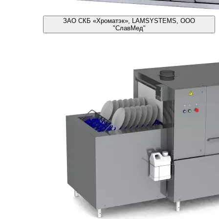
ЗАО СКБ «Хроматэк», LAMSYSTEMS, ООО
"СлавМед"