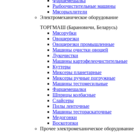
Фаршемешалка
Рыбоочистительные машины
Мясорыхлители
Электромеханическое оборудование
ТОРГМАШ (Барановичи, Беларусь)
Мясорубки
Овощерезки
Овощерезки промышленные
Машины очистки овощей
Лукочистки
Машины картофелеочистительные
Куттеры
Миксеры планетарные
Миксеры ручные погружные
Машины тестомесильные
Фаршемешалки
Шприцы колбасные
Слайсеры
Пилы ленточные
Машины тестораскаточные
Медогонки
Воскотопки
Прочее электромеханическое оборудование