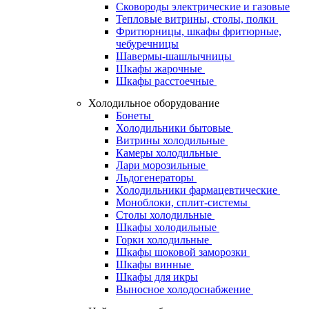
Сковороды электрические и газовые
Тепловые витрины, столы, полки
Фритюрницы, шкафы фритюрные,
чебуречницы
Шавермы-шашлычницы
Шкафы жарочные
Шкафы расстоечные
Холодильное оборудование
Бонеты
Холодильники бытовые
Витрины холодильные
Камеры холодильные
Лари морозильные
Льдогенераторы
Холодильники фармацевтические
Моноблоки, сплит-системы
Столы холодильные
Шкафы холодильные
Горки холодильные
Шкафы шоковой заморозки
Шкафы винные
Шкафы для икры
Выносное холодоснабжение