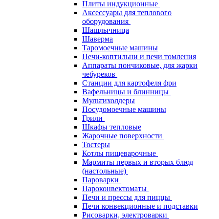
Плиты индукционные
Аксессуары для теплового
оборудования
Шашлычница
Шаверма
Таромоечные машины
Печи-коптильни и печи томления
Аппараты пончиковые, для жарки
чебуреков
Станции для картофеля фри
Вафельницы и блинницы
Мультихолдеры
Посудомоечные машины
Грили
Шкафы тепловые
Жарочные поверхности
Тостеры
Котлы пищеварочные
Мармиты первых и вторых блюд
(настольные)
Пароварки
Пароконвектоматы
Печи и прессы для пиццы
Печи конвекционные и подставки
Рисоварки, электроварки