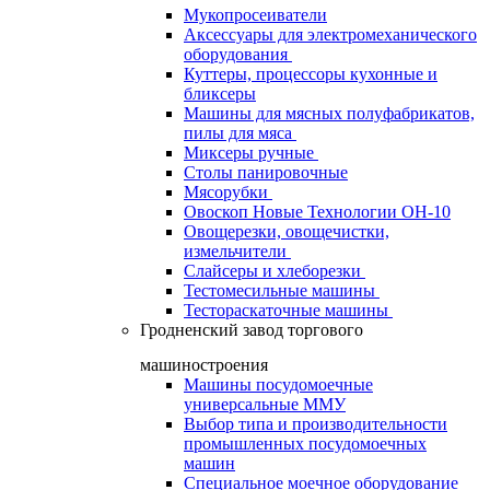
Мукопросеиватели
Аксессуары для электромеханического
оборудования
Куттеры, процессоры кухонные и
бликсеры
Машины для мясных полуфабрикатов,
пилы для мяса
Миксеры ручные
Столы панировочные
Мясорубки
Овоскоп Новые Технологии ОН-10
Овощерезки, овощечистки,
измельчители
Слайсеры и хлеборезки
Тестомесильные машины
Тестораскаточные машины
Гродненский завод торгового
машиностроения
Машины посудомоечные
универсальные ММУ
Выбор типа и производительности
промышленных посудомоечных
машин
Специальное моечное оборудование