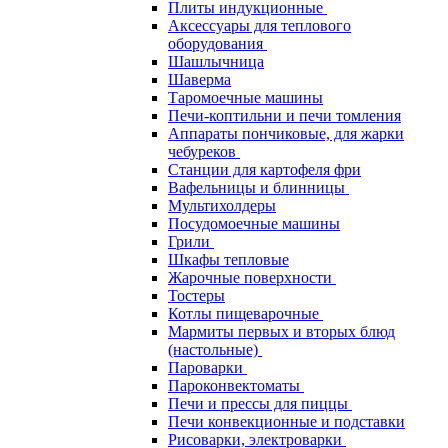
Плиты индукционные
Аксессуары для теплового
оборудования
Шашлычница
Шаверма
Таромоечные машины
Печи-коптильни и печи томления
Аппараты пончиковые, для жарки
чебуреков
Станции для картофеля фри
Вафельницы и блинницы
Мультихолдеры
Посудомоечные машины
Грили
Шкафы тепловые
Жарочные поверхности
Тостеры
Котлы пищеварочные
Мармиты первых и вторых блюд
(настольные)
Пароварки
Пароконвектоматы
Печи и прессы для пиццы
Печи конвекционные и подставки
Рисоварки, электроварки