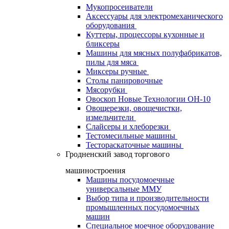
Мукопросеиватели
Аксессуары для электромеханического
оборудования
Куттеры, процессоры кухонные и
бликсеры
Машины для мясных полуфабрикатов,
пилы для мяса
Миксеры ручные
Столы панировочные
Мясорубки
Овоскоп Новые Технологии ОН-10
Овощерезки, овощечистки,
измельчители
Слайсеры и хлеборезки
Тестомесильные машины
Тестораскаточные машины
Гродненский завод торгового
машиностроения
Машины посудомоечные
универсальные ММУ
Выбор типа и производительности
промышленных посудомоечных
машин
Специальное моечное оборудование