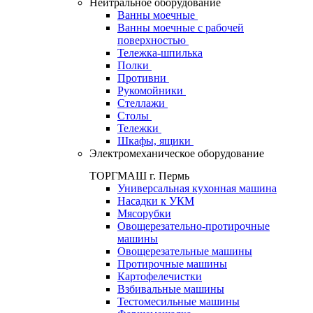
Нейтральное оборудование
Ванны моечные
Ванны моечные с рабочей
поверхностью
Тележка-шпилька
Полки
Противни
Рукомойники
Стеллажи
Столы
Тележки
Шкафы, ящики
Электромеханическое оборудование
ТОРГМАШ г. Пермь
Универсальная кухонная машина
Насадки к УКМ
Мясорубки
Овощерезательно-протирочные
машины
Овощерезательные машины
Протирочные машины
Картофелечистки
Взбивальные машины
Тестомесильные машины