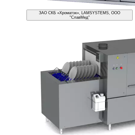
ЗАО СКБ «Хроматэк», LAMSYSTEMS, ООО
"СлавМед"