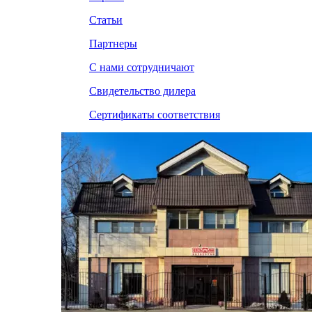
Статьи
Партнеры
С нами сотрудничают
Свидетельство дилера
Сертификаты соответствия