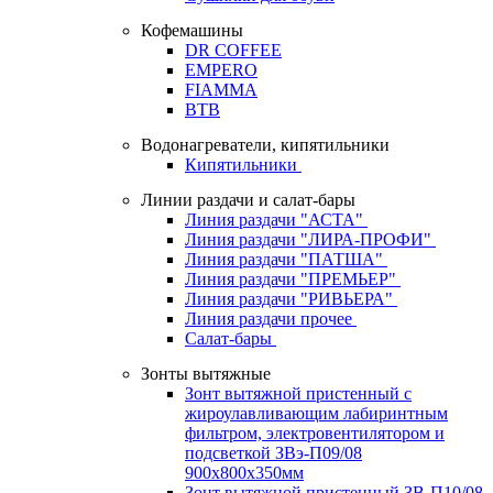
Кофемашины
DR COFFEE
EMPERO
FIAMMA
BTB
Водонагреватели, кипятильники
Кипятильники
Линии раздачи и салат-бары
Линия раздачи "АСТА"
Линия раздачи "ЛИРА-ПРОФИ"
Линия раздачи "ПАТША"
Линия раздачи "ПРЕМЬЕР"
Линия раздачи "РИВЬЕРА"
Линия раздачи прочее
Салат-бары
Зонты вытяжные
Зонт вытяжной пристенный с
жироулавливающим лабиринтным
фильтром, электровентилятором и
подсветкой ЗВэ-П09/08
900х800х350мм
Зонт вытяжной пристенный ЗВ-П10/08