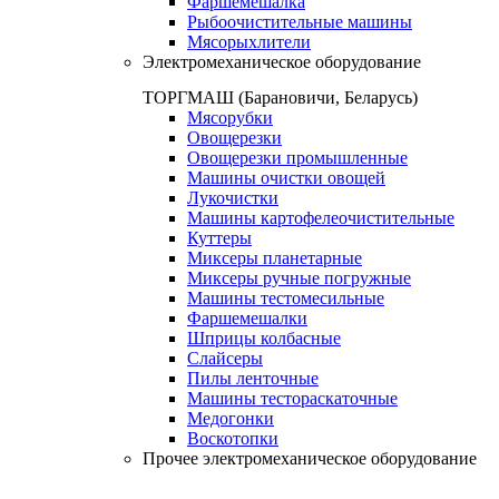
Фаршемешалка
Рыбоочистительные машины
Мясорыхлители
Электромеханическое оборудование
ТОРГМАШ (Барановичи, Беларусь)
Мясорубки
Овощерезки
Овощерезки промышленные
Машины очистки овощей
Лукочистки
Машины картофелеочистительные
Куттеры
Миксеры планетарные
Миксеры ручные погружные
Машины тестомесильные
Фаршемешалки
Шприцы колбасные
Слайсеры
Пилы ленточные
Машины тестораскаточные
Медогонки
Воскотопки
Прочее электромеханическое оборудование