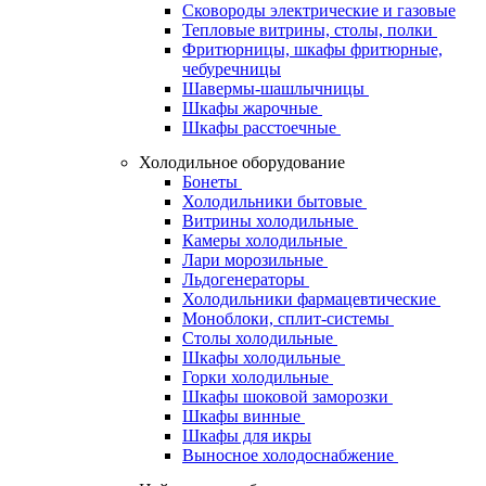
Сковороды электрические и газовые
Тепловые витрины, столы, полки
Фритюрницы, шкафы фритюрные,
чебуречницы
Шавермы-шашлычницы
Шкафы жарочные
Шкафы расстоечные
Холодильное оборудование
Бонеты
Холодильники бытовые
Витрины холодильные
Камеры холодильные
Лари морозильные
Льдогенераторы
Холодильники фармацевтические
Моноблоки, сплит-системы
Столы холодильные
Шкафы холодильные
Горки холодильные
Шкафы шоковой заморозки
Шкафы винные
Шкафы для икры
Выносное холодоснабжение