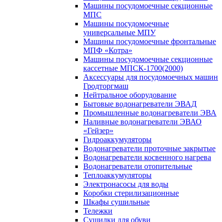
Машины посудомоечные секционные
МПС
Машины посудомоечные
универсальные МПУ
Машины посудомоечные фронтальные
МПФ «Котра»
Машины посудомоечные секционные
кассетные МПСК-1700(2000)
Аксессуары для посудомоечных машин
Гродторгмаш
Нейтральное оборудование
Бытовые водонагреватели ЭВАД
Промышленные водонагреватели ЭВА
Наливные водонагреватели ЭВАО
«Гейзер»
Гидроаккумуляторы
Водонагреватели проточные закрытые
Водонагреватели косвенного нагрева
Водонагреватели отопительные
Теплоаккумуляторы
Электронасосы для воды
Коробки стерилизационные
Шкафы сушильные
Тележки
Сушилки для обуви