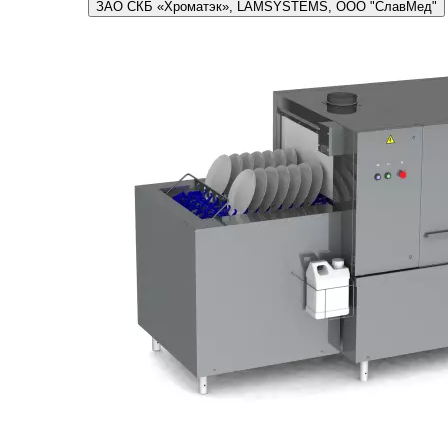
ЗАО СКБ «Хроматэк», LAMSYSTEMS, ООО "СлавМед"