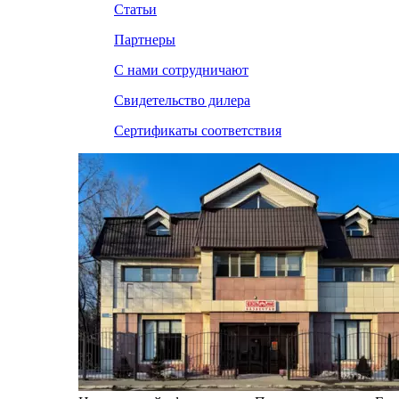
Статьи
Партнеры
С нами сотрудничают
Свидетельство дилера
Сертификаты соответствия