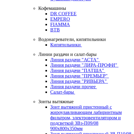
Кофемашины
DR COFFEE
EMPERO
FIAMMA
BTB
Водонагреватели, кипятильники
Кипятильники
Линии раздачи и салат-бары
Линия раздачи "АСТА"
Линия раздачи "ЛИРА-ПРОФИ"
Линия раздачи "ПАТША"
Линия раздачи "ПРЕМЬЕР"
Линия раздачи "РИВЬЕРА"
Линия раздачи прочее
Салат-бары
Зонты вытяжные
Зонт вытяжной пристенный с
жироулавливающим лабиринтным
фильтром, электровентилятором и
подсветкой ЗВэ-П09/08
900х800х350мм
Зонт вытяжной пристенный ЗВ-П10/08