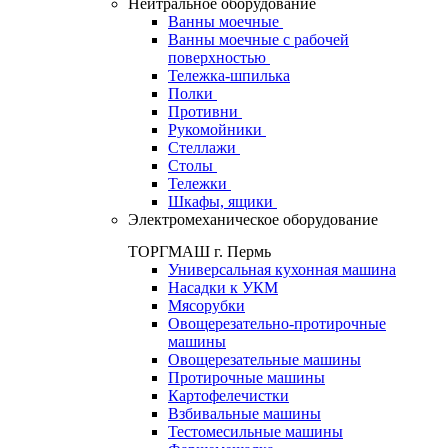
Нейтральное оборудование
Ванны моечные
Ванны моечные с рабочей
поверхностью
Тележка-шпилька
Полки
Противни
Рукомойники
Стеллажи
Столы
Тележки
Шкафы, ящики
Электромеханическое оборудование
ТОРГМАШ г. Пермь
Универсальная кухонная машина
Насадки к УКМ
Мясорубки
Овощерезательно-протирочные
машины
Овощерезательные машины
Протирочные машины
Картофелечистки
Взбивальные машины
Тестомесильные машины