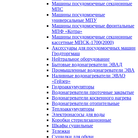
Машины посудомоечные секционные
МПС
Машины посудомоечные
универсальные МПУ
Машины посудомоечные фронтальные
МПФ «Котра»
Машины посудомоечные секционные
кассетные МПСК-1700(2000)
Аксессуары для посудомоечных машин
Гродторгмаш
Нейтральное оборудование
Бытовые водонагреватели ЭВАД
Промышленные водонагреватели ЭВА
Наливные водонагреватели ЭВАО
«Гейзер»
Гидроаккумуляторы
Водонагреватели проточные закрытые
Водонагреватели косвенного нагрева
Водонагреватели отопительные
Теплоаккумуляторы
Электронасосы для воды
Коробки стерилизационные
Шкафы сушильные
Тележки
Сушилки для обуви