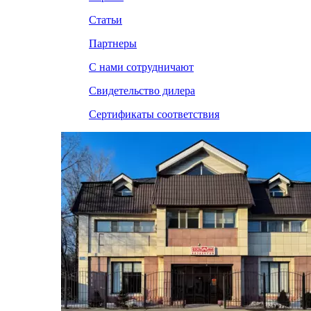
Статьи
Партнеры
С нами сотрудничают
Свидетельство дилера
Сертификаты соответствия