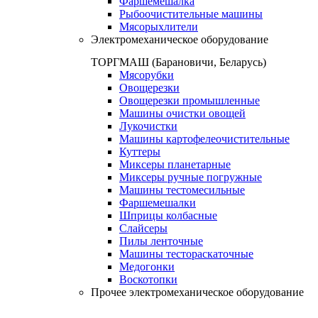
Фаршемешалка
Рыбоочистительные машины
Мясорыхлители
Электромеханическое оборудование
ТОРГМАШ (Барановичи, Беларусь)
Мясорубки
Овощерезки
Овощерезки промышленные
Машины очистки овощей
Лукочистки
Машины картофелеочистительные
Куттеры
Миксеры планетарные
Миксеры ручные погружные
Машины тестомесильные
Фаршемешалки
Шприцы колбасные
Слайсеры
Пилы ленточные
Машины тестораскаточные
Медогонки
Воскотопки
Прочее электромеханическое оборудование