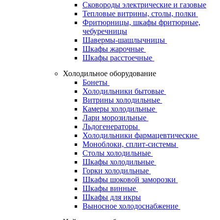
Сковороды электрические и газовые
Тепловые витрины, столы, полки
Фритюрницы, шкафы фритюрные,
чебуречницы
Шавермы-шашлычницы
Шкафы жарочные
Шкафы расстоечные
Холодильное оборудование
Бонеты
Холодильники бытовые
Витрины холодильные
Камеры холодильные
Лари морозильные
Льдогенераторы
Холодильники фармацевтические
Моноблоки, сплит-системы
Столы холодильные
Шкафы холодильные
Горки холодильные
Шкафы шоковой заморозки
Шкафы винные
Шкафы для икры
Выносное холодоснабжение