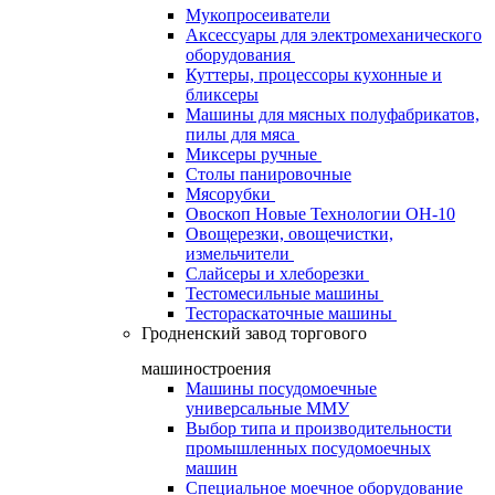
Мукопросеиватели
Аксессуары для электромеханического
оборудования
Куттеры, процессоры кухонные и
бликсеры
Машины для мясных полуфабрикатов,
пилы для мяса
Миксеры ручные
Столы панировочные
Мясорубки
Овоскоп Новые Технологии ОН-10
Овощерезки, овощечистки,
измельчители
Слайсеры и хлеборезки
Тестомесильные машины
Тестораскаточные машины
Гродненский завод торгового
машиностроения
Машины посудомоечные
универсальные ММУ
Выбор типа и производительности
промышленных посудомоечных
машин
Специальное моечное оборудование