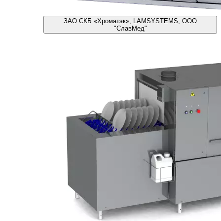
ЗАО СКБ «Хроматэк», LAMSYSTEMS, ООО
"СлавМед"