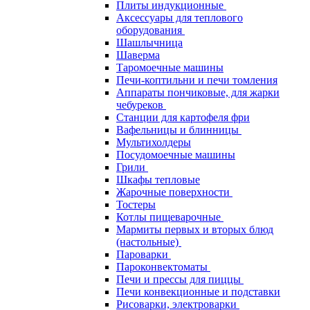
Плиты индукционные
Аксессуары для теплового
оборудования
Шашлычница
Шаверма
Таромоечные машины
Печи-коптильни и печи томления
Аппараты пончиковые, для жарки
чебуреков
Станции для картофеля фри
Вафельницы и блинницы
Мультихолдеры
Посудомоечные машины
Грили
Шкафы тепловые
Жарочные поверхности
Тостеры
Котлы пищеварочные
Мармиты первых и вторых блюд
(настольные)
Пароварки
Пароконвектоматы
Печи и прессы для пиццы
Печи конвекционные и подставки
Рисоварки, электроварки