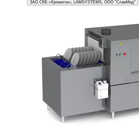
ЗАО СКБ «Хроматэк», LAMSYSTEMS, ООО "СлавМед"