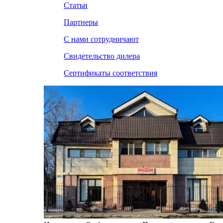
Статьи
Партнеры
С нами сотрудничают
Свидетельство дилера
Сертификаты соответствия