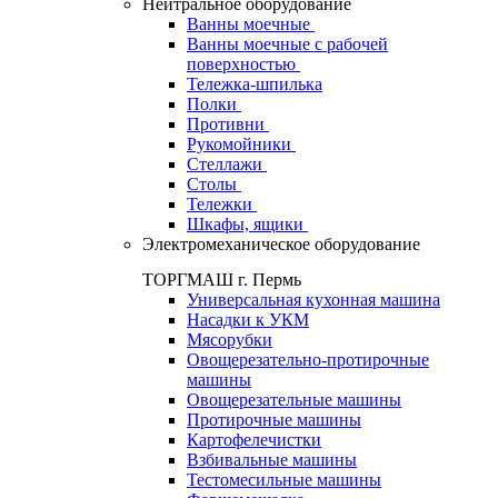
Нейтральное оборудование
Ванны моечные
Ванны моечные с рабочей
поверхностью
Тележка-шпилька
Полки
Противни
Рукомойники
Стеллажи
Столы
Тележки
Шкафы, ящики
Электромеханическое оборудование
ТОРГМАШ г. Пермь
Универсальная кухонная машина
Насадки к УКМ
Мясорубки
Овощерезательно-протирочные
машины
Овощерезательные машины
Протирочные машины
Картофелечистки
Взбивальные машины
Тестомесильные машины