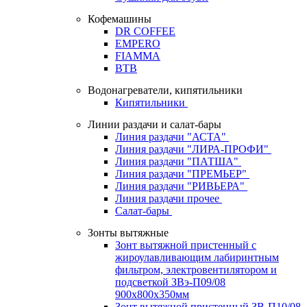
Кофемашины
DR COFFEE
EMPERO
FIAMMA
BTB
Водонагреватели, кипятильники
Кипятильники
Линии раздачи и салат-бары
Линия раздачи "АСТА"
Линия раздачи "ЛИРА-ПРОФИ"
Линия раздачи "ПАТША"
Линия раздачи "ПРЕМЬЕР"
Линия раздачи "РИВЬЕРА"
Линия раздачи прочее
Салат-бары
Зонты вытяжные
Зонт вытяжной пристенный с
жироулавливающим лабиринтным
фильтром, электровентилятором и
подсветкой ЗВэ-П09/08
900х800х350мм
Зонт вытяжной пристенный ЗВ-П10/08