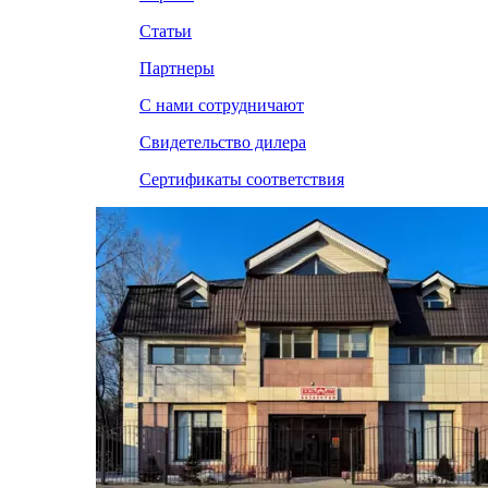
Статьи
Партнеры
С нами сотрудничают
Свидетельство дилера
Сертификаты соответствия