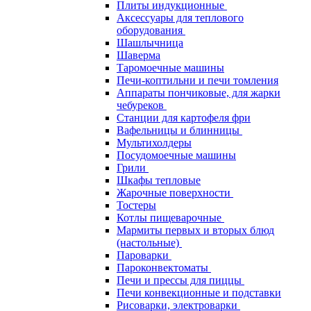
Плиты индукционные
Аксессуары для теплового
оборудования
Шашлычница
Шаверма
Таромоечные машины
Печи-коптильни и печи томления
Аппараты пончиковые, для жарки
чебуреков
Станции для картофеля фри
Вафельницы и блинницы
Мультихолдеры
Посудомоечные машины
Грили
Шкафы тепловые
Жарочные поверхности
Тостеры
Котлы пищеварочные
Мармиты первых и вторых блюд
(настольные)
Пароварки
Пароконвектоматы
Печи и прессы для пиццы
Печи конвекционные и подставки
Рисоварки, электроварки