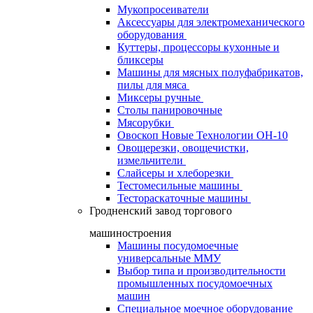
Мукопросеиватели
Аксессуары для электромеханического
оборудования
Куттеры, процессоры кухонные и
бликсеры
Машины для мясных полуфабрикатов,
пилы для мяса
Миксеры ручные
Столы панировочные
Мясорубки
Овоскоп Новые Технологии ОН-10
Овощерезки, овощечистки,
измельчители
Слайсеры и хлеборезки
Тестомесильные машины
Тестораскаточные машины
Гродненский завод торгового
машиностроения
Машины посудомоечные
универсальные ММУ
Выбор типа и производительности
промышленных посудомоечных
машин
Специальное моечное оборудование