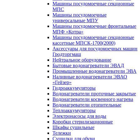
Машины посудомоечные секционные
МПС
Машины посудомоечные
универсальные МПУ
Машины посудомоечные фронтальные
МПФ «Котра»
Машины посудомоечные секционные
кассетные МПСК-1700(2000)
Аксессуары для посудомоечных машин
Гродторгмаш
Нейтральное оборудование
Бытовые водонагреватели ЭВАД
Промышленные водонагреватели ЭВА
Наливные водонагреватели ЭВАО
«Гейзер»
Гидроаккумуляторы
Водонагреватели проточные закрытые
Водонагреватели косвенного нагрева
Водонагреватели отопительные
Теплоаккумуляторы
Электронасосы для воды
Коробки стерилизационные
Шкафы сушильные
Тележки
Сушилки для обуви