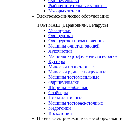
Фаршемешалка
Рыбоочистительные машины
Мясорыхлители
Электромеханическое оборудование
ТОРГМАШ (Барановичи, Беларусь)
Мясорубки
Овощерезки
Овощерезки промышленные
Машины очистки овощей
Лукочистки
Машины картофелеочистительные
Куттеры
Миксеры планетарные
Миксеры ручные погружные
Машины тестомесильные
Фаршемешалки
Шприцы колбасные
Слайсеры
Пилы ленточные
Машины тестораскаточные
Медогонки
Воскотопки
Прочее электромеханическое оборудование