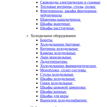
Сковороды электрические и газовые
Тепловые витрины, столы, полки
Фритюрницы, шкафы фритюрные,
чебуречницы
Шавермы-шашлычницы
Шкафы жарочные
Шкафы расстоечные
Холодильное оборудование
Бонеты
Холодильники бытовые
Витрины холодильные
Камеры холодильные
Лари морозильные
Льдогенераторы
Холодильники фармацевтические
Моноблоки, сплит-системы
Столы холодильные
Шкафы холодильные
Горки холодильные
Шкафы шоковой заморозки
Шкафы винные
Шкафы для икры
Выносное холодоснабжение