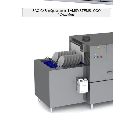
ЗАО СКБ «Хроматэк», LAMSYSTEMS, ООО
"СлавМед"