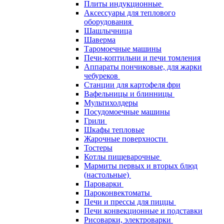
Плиты индукционные
Аксессуары для теплового
оборудования
Шашлычница
Шаверма
Таромоечные машины
Печи-коптильни и печи томления
Аппараты пончиковые, для жарки
чебуреков
Станции для картофеля фри
Вафельницы и блинницы
Мультихолдеры
Посудомоечные машины
Грили
Шкафы тепловые
Жарочные поверхности
Тостеры
Котлы пищеварочные
Мармиты первых и вторых блюд
(настольные)
Пароварки
Пароконвектоматы
Печи и прессы для пиццы
Печи конвекционные и подставки
Рисоварки, электроварки