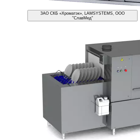
ЗАО СКБ «Хроматэк», LAMSYSTEMS, ООО
"СлавМед"