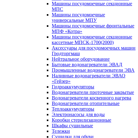
Машины посудомоечные секционные
МПС
Машины посудомоечные
универсальные МПУ
Машины посудомоечные фронтальные
МПФ «Котра»
Машины посудомоечные секционные
кассетные МПСК-1700(2000)
Аксессуары для посудомоечных машин
Гродторгмаш
Нейтральное оборудование
Бытовые водонагреватели ЭВАД
Промышленные водонагреватели ЭВА
Наливные водонагреватели ЭВАО
«Гейзер»
Гидроаккумуляторы
Водонагреватели проточные закрытые
Водонагреватели косвенного нагрева
Водонагреватели отопительные
Теплоаккумуляторы
Электронасосы для воды
Коробки стерилизационные
Шкафы сушильные
Тележки
Сушилки для обуви