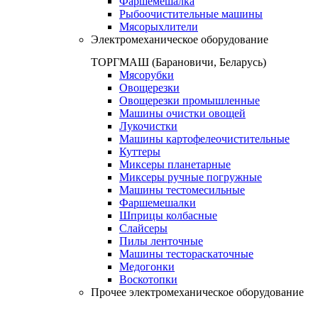
Фаршемешалка
Рыбоочистительные машины
Мясорыхлители
Электромеханическое оборудование
ТОРГМАШ (Барановичи, Беларусь)
Мясорубки
Овощерезки
Овощерезки промышленные
Машины очистки овощей
Лукочистки
Машины картофелеочистительные
Куттеры
Миксеры планетарные
Миксеры ручные погружные
Машины тестомесильные
Фаршемешалки
Шприцы колбасные
Слайсеры
Пилы ленточные
Машины тестораскаточные
Медогонки
Воскотопки
Прочее электромеханическое оборудование