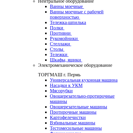
Нейтральное оборудование
Ванны моечные
Ванны моечные с рабочей
поверхностью
Тележка-шпилька
Полки
Противни
Рукомойники
Стеллажи
Столы
Тележки
Шкафы, ящики
Электромеханическое оборудование
ТОРГМАШ г. Пермь
Универсальная кухонная машина
Насадки к УКМ
Мясорубки
Овощерезательно-протирочные
машины
Овощерезательные машины
Протирочные машины
Картофелечистки
Взбивальные машины
Тестомесильные машины