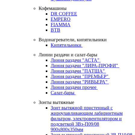
Кофемашины
DR COFFEE
EMPERO
FIAMMA
BTB
Водонагреватели, кипятильники
Кипятильники
Линии раздачи и салат-бары
Линия раздачи "АСТА"
Линия раздачи "ЛИРА-ПРОФИ"
Линия раздачи "ПАТША"
Линия раздачи "ПРЕМЬЕР"
Линия раздачи "РИВЬЕРА"
Линия раздачи прочее
Салат-бары
Зонты вытяжные
Зонт вытяжной пристенный с
жироулавливающим лабиринтным
фильтром, электровентилятором и
подсветкой ЗВэ-П09/08
900х800х350мм
Зонт вытяжной пристенный ЗВ-П10/08