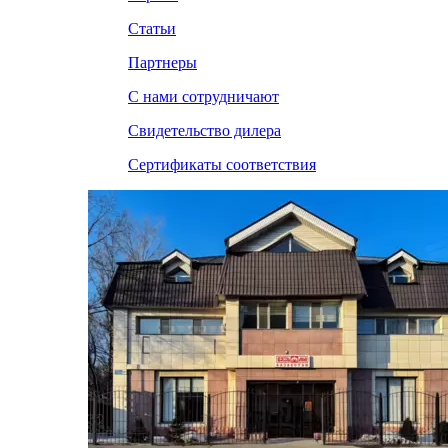
Статьи
Партнеры
С нами сотрудничают
Свидетельство дилера
Сертификаты соответствия