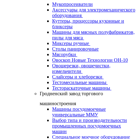
Мукопросеиватели
Аксессуары для электромеханического
оборудования
Куттеры, процессоры кухонные и
бликсеры
Машины для мясных полуфабрикатов,
пилы для мяса
Миксеры ручные
Столы панировочные
Мясорубки
Овоскоп Новые Технологии ОН-10
Овощерезки, овощечистки,
измельчители
Слайсеры и хлеборезки
Тестомесильные машины
Тестораскаточные машины
Гродненский завод торгового
машиностроения
Машины посудомоечные
универсальные ММУ
Выбор типа и производительности
промышленных посудомоечных
машин
Специальное моечное оборудование