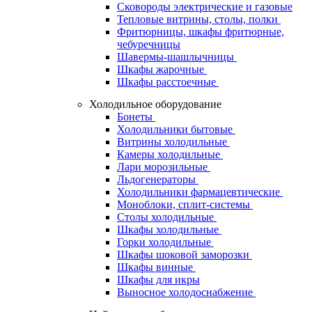
Сковороды электрические и газовые
Тепловые витрины, столы, полки
Фритюрницы, шкафы фритюрные,
чебуречницы
Шавермы-шашлычницы
Шкафы жарочные
Шкафы расстоечные
Холодильное оборудование
Бонеты
Холодильники бытовые
Витрины холодильные
Камеры холодильные
Лари морозильные
Льдогенераторы
Холодильники фармацевтические
Моноблоки, сплит-системы
Столы холодильные
Шкафы холодильные
Горки холодильные
Шкафы шоковой заморозки
Шкафы винные
Шкафы для икры
Выносное холодоснабжение