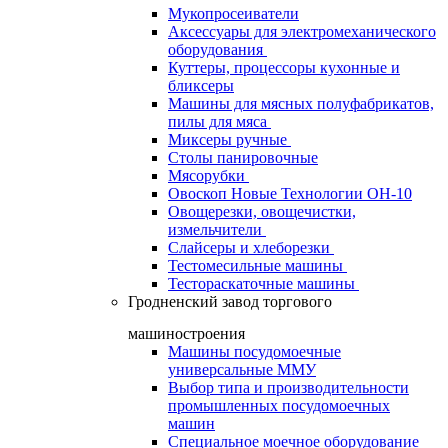
Мукопросеиватели
Аксессуары для электромеханического
оборудования
Куттеры, процессоры кухонные и
бликсеры
Машины для мясных полуфабрикатов,
пилы для мяса
Миксеры ручные
Столы панировочные
Мясорубки
Овоскоп Новые Технологии ОН-10
Овощерезки, овощечистки,
измельчители
Слайсеры и хлеборезки
Тестомесильные машины
Тестораскаточные машины
Гродненский завод торгового
машиностроения
Машины посудомоечные
универсальные ММУ
Выбор типа и производительности
промышленных посудомоечных
машин
Специальное моечное оборудование