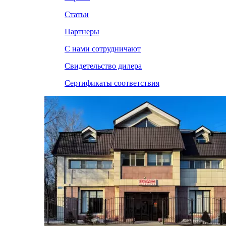
Статьи
Партнеры
С нами сотрудничают
Свидетельство дилера
Сертификаты соответствия