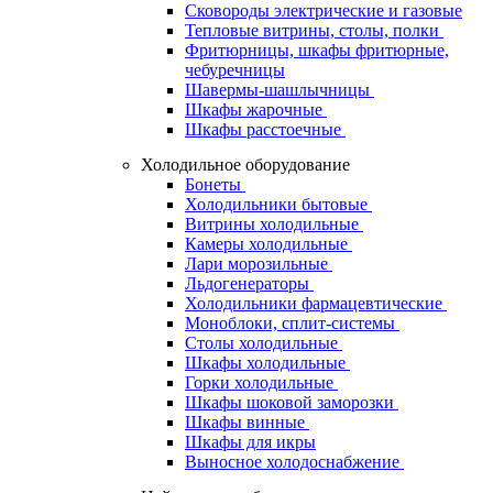
Сковороды электрические и газовые
Тепловые витрины, столы, полки
Фритюрницы, шкафы фритюрные,
чебуречницы
Шавермы-шашлычницы
Шкафы жарочные
Шкафы расстоечные
Холодильное оборудование
Бонеты
Холодильники бытовые
Витрины холодильные
Камеры холодильные
Лари морозильные
Льдогенераторы
Холодильники фармацевтические
Моноблоки, сплит-системы
Столы холодильные
Шкафы холодильные
Горки холодильные
Шкафы шоковой заморозки
Шкафы винные
Шкафы для икры
Выносное холодоснабжение