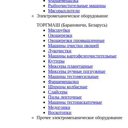
Фаршемешалка
Рыбоочистительные машины
Мясорыхлители
Электромеханическое оборудование
ТОРГМАШ (Барановичи, Беларусь)
Мясорубки
Овощерезки
Овощерезки промышленные
Машины очистки овощей
Лукочистки
Машины картофелеочистительные
Куттеры
Миксеры планетарные
Миксеры ручные погружные
Машины тестомесильные
Фаршемешалки
Шприцы колбасные
Слайсеры
Пилы ленточные
Машины тестораскаточные
Медогонки
Воскотопки
Прочее электромеханическое оборудование