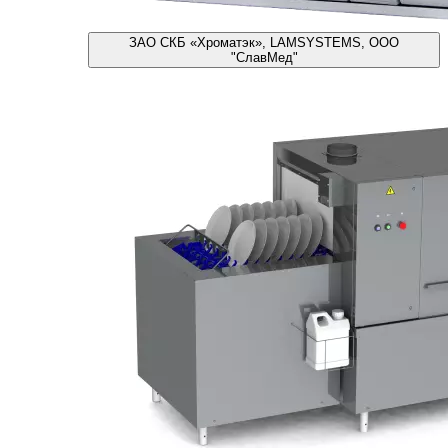
ЗАО СКБ «Хроматэк», LAMSYSTEMS, ООО
"СлавМед"