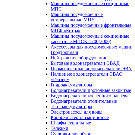
Машины посудомоечные секционные
МПС
Машины посудомоечные
универсальные МПУ
Машины посудомоечные фронтальные
МПФ «Котра»
Машины посудомоечные секционные
кассетные МПСК-1700(2000)
Аксессуары для посудомоечных машин
Гродторгмаш
Нейтральное оборудование
Бытовые водонагреватели ЭВАД
Промышленные водонагреватели ЭВА
Наливные водонагреватели ЭВАО
«Гейзер»
Гидроаккумуляторы
Водонагреватели проточные закрытые
Водонагреватели косвенного нагрева
Водонагреватели отопительные
Теплоаккумуляторы
Электронасосы для воды
Коробки стерилизационные
Шкафы сушильные
Тележки
Сушилки для обуви