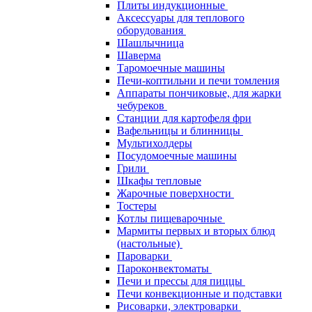
Плиты индукционные
Аксессуары для теплового
оборудования
Шашлычница
Шаверма
Таромоечные машины
Печи-коптильни и печи томления
Аппараты пончиковые, для жарки
чебуреков
Станции для картофеля фри
Вафельницы и блинницы
Мультихолдеры
Посудомоечные машины
Грили
Шкафы тепловые
Жарочные поверхности
Тостеры
Котлы пищеварочные
Мармиты первых и вторых блюд
(настольные)
Пароварки
Пароконвектоматы
Печи и прессы для пиццы
Печи конвекционные и подставки
Рисоварки, электроварки