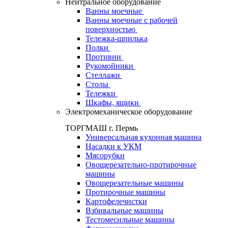
Нейтральное оборудование
Ванны моечные
Ванны моечные с рабочей
поверхностью
Тележка-шпилька
Полки
Противни
Рукомойники
Стеллажи
Столы
Тележки
Шкафы, ящики
Электромеханическое оборудование
ТОРГМАШ г. Пермь
Универсальная кухонная машина
Насадки к УКМ
Мясорубки
Овощерезательно-протирочные
машины
Овощерезательные машины
Протирочные машины
Картофелечистки
Взбивальные машины
Тестомесильные машины