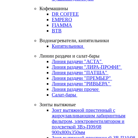
Кофемашины
DR COFFEE
EMPERO
FIAMMA
BTB
Водонагреватели, кипятильники
Кипятильники
Линии раздачи и салат-бары
Линия раздачи "АСТА"
Линия раздачи "ЛИРА-ПРОФИ"
Линия раздачи "ПАТША"
Линия раздачи "ПРЕМЬЕР"
Линия раздачи "РИВЬЕРА"
Линия раздачи прочее
Салат-бары
Зонты вытяжные
Зонт вытяжной пристенный с
жироулавливающим лабиринтным
фильтром, электровентилятором и
подсветкой ЗВэ-П09/08
900х800х350мм
Зонт вытяжной пристенный ЗВ-П10/08