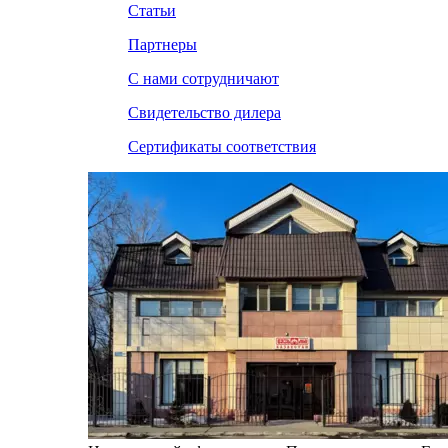
Статьи
Партнеры
С нами сотрудничают
Свидетельство дилера
Сертификаты соответствия