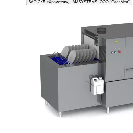
ЗАО СКБ «Хроматэк», LAMSYSTEMS, ООО "СлавМед"