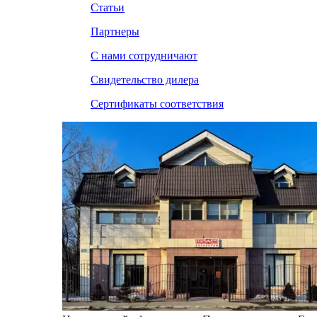
Статьи
Партнеры
С нами сотрудничают
Свидетельство дилера
Сертификаты соответствия