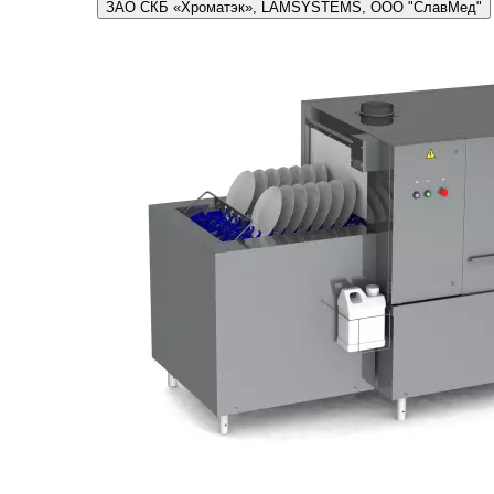
ЗАО СКБ «Хроматэк», LAMSYSTEMS, ООО "СлавМед"