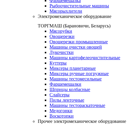
Фаршемешалка
Рыбоочистительные машины
Мясорыхлители
Электромеханическое оборудование
ТОРГМАШ (Барановичи, Беларусь)
Мясорубки
Овощерезки
Овощерезки промышленные
Машины очистки овощей
Лукочистки
Машины картофелеочистительные
Куттеры
Миксеры планетарные
Миксеры ручные погружные
Машины тестомесильные
Фаршемешалки
Шприцы колбасные
Слайсеры
Пилы ленточные
Машины тестораскаточные
Медогонки
Воскотопки
Прочее электромеханическое оборудование