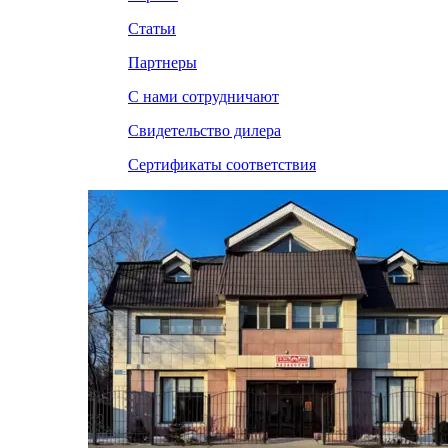
Статьи
Партнеры
С нами сотрудничают
Свидетельство дилера
Сертификаты соответствия