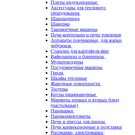
Плиты индукционные
Аксессуары для теплового
оборудования
Шашлычница
Шаверма
Таромоечные машины
Печи-коптильни и печи томления
Аппараты пончиковые, для жарки
чебуреков
Станции для картофеля фри
Вафельницы и блинницы
Мультихолдеры
Посудомоечные машины
Грили
Шкафы тепловые
Жарочные поверхности
Тостеры
Котлы пищеварочные
Мармиты первых и вторых блюд
(настольные)
Пароварки
Пароконвектоматы
Печи и прессы для пиццы
Печи конвекционные и подставки
Рисоварки, электроварки