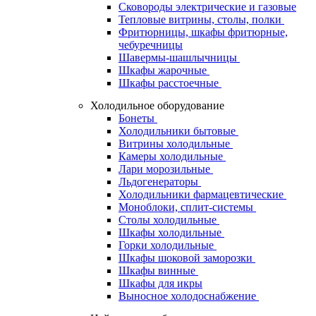
Сковороды электрические и газовые
Тепловые витрины, столы, полки
Фритюрницы, шкафы фритюрные,
чебуречницы
Шавермы-шашлычницы
Шкафы жарочные
Шкафы расстоечные
Холодильное оборудование
Бонеты
Холодильники бытовые
Витрины холодильные
Камеры холодильные
Лари морозильные
Льдогенераторы
Холодильники фармацевтические
Моноблоки, сплит-системы
Столы холодильные
Шкафы холодильные
Горки холодильные
Шкафы шоковой заморозки
Шкафы винные
Шкафы для икры
Выносное холодоснабжение