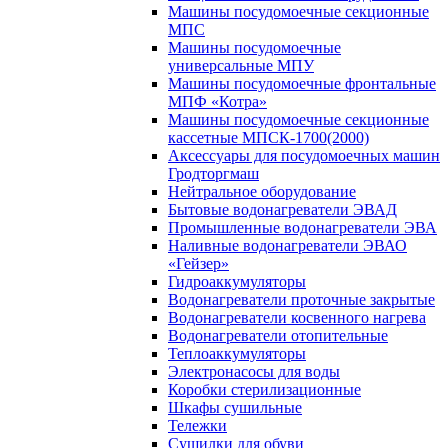
Машины посудомоечные секционные
МПС
Машины посудомоечные
универсальные МПУ
Машины посудомоечные фронтальные
МПФ «Котра»
Машины посудомоечные секционные
кассетные МПСК-1700(2000)
Аксессуары для посудомоечных машин
Гродторгмаш
Нейтральное оборудование
Бытовые водонагреватели ЭВАД
Промышленные водонагреватели ЭВА
Наливные водонагреватели ЭВАО
«Гейзер»
Гидроаккумуляторы
Водонагреватели проточные закрытые
Водонагреватели косвенного нагрева
Водонагреватели отопительные
Теплоаккумуляторы
Электронасосы для воды
Коробки стерилизационные
Шкафы сушильные
Тележки
Сушилки для обуви