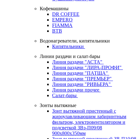
Кофемашины
DR COFFEE
EMPERO
FIAMMA
BTB
Водонагреватели, кипятильники
Кипятильники
Линии раздачи и салат-бары
Линия раздачи "АСТА"
Линия раздачи "ЛИРА-ПРОФИ"
Линия раздачи "ПАТША"
Линия раздачи "ПРЕМЬЕР"
Линия раздачи "РИВЬЕРА"
Линия раздачи прочее
Салат-бары
Зонты вытяжные
Зонт вытяжной пристенный с
жироулавливающим лабиринтным
фильтром, электровентилятором и
подсветкой ЗВэ-П09/08
900х800х350мм
Зонт вытяжной пристенный ЗВ-П10/08