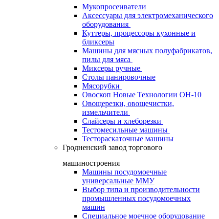
Мукопросеиватели
Аксессуары для электромеханического
оборудования
Куттеры, процессоры кухонные и
бликсеры
Машины для мясных полуфабрикатов,
пилы для мяса
Миксеры ручные
Столы панировочные
Мясорубки
Овоскоп Новые Технологии ОН-10
Овощерезки, овощечистки,
измельчители
Слайсеры и хлеборезки
Тестомесильные машины
Тестораскаточные машины
Гродненский завод торгового
машиностроения
Машины посудомоечные
универсальные ММУ
Выбор типа и производительности
промышленных посудомоечных
машин
Специальное моечное оборудование