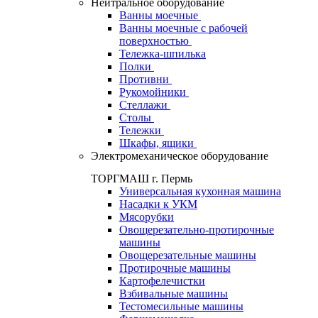
Нейтральное оборудование
Ванны моечные
Ванны моечные с рабочей
поверхностью
Тележка-шпилька
Полки
Противни
Рукомойники
Стеллажи
Столы
Тележки
Шкафы, ящики
Электромеханическое оборудование
ТОРГМАШ г. Пермь
Универсальная кухонная машина
Насадки к УКМ
Мясорубки
Овощерезательно-протирочные
машины
Овощерезательные машины
Протирочные машины
Картофелечистки
Взбивальные машины
Тестомесильные машины