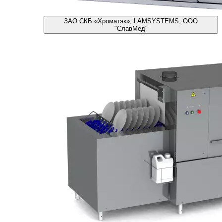
ЗАО СКБ «Хроматэк», LAMSYSTEMS, ООО
"СлавМед"