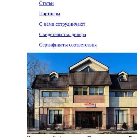
Статьи
Партнеры
С нами сотрудничают
Свидетельство дилера
Сертификаты соответствия