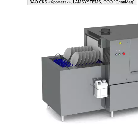
ЗАО СКБ «Хроматэк», LAMSYSTEMS, ООО "СлавМед"