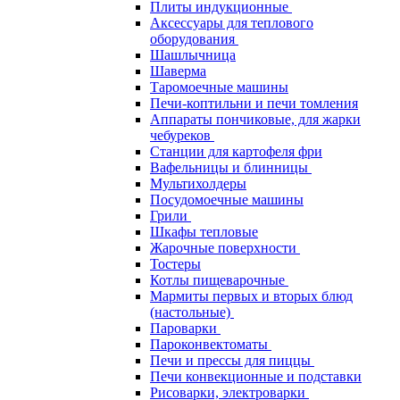
Плиты индукционные
Аксессуары для теплового
оборудования
Шашлычница
Шаверма
Таромоечные машины
Печи-коптильни и печи томления
Аппараты пончиковые, для жарки
чебуреков
Станции для картофеля фри
Вафельницы и блинницы
Мультихолдеры
Посудомоечные машины
Грили
Шкафы тепловые
Жарочные поверхности
Тостеры
Котлы пищеварочные
Мармиты первых и вторых блюд
(настольные)
Пароварки
Пароконвектоматы
Печи и прессы для пиццы
Печи конвекционные и подставки
Рисоварки, электроварки