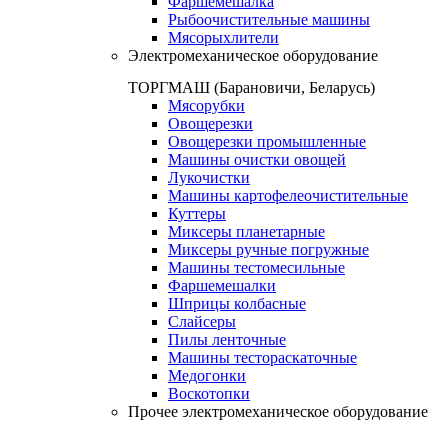
Фаршемешалка
Рыбоочистительные машины
Мясорыхлители
Электромеханическое оборудование
ТОРГМАШ (Барановичи, Беларусь)
Мясорубки
Овощерезки
Овощерезки промышленные
Машины очистки овощей
Лукочистки
Машины картофелеочистительные
Куттеры
Миксеры планетарные
Миксеры ручные погружные
Машины тестомесильные
Фаршемешалки
Шприцы колбасные
Слайсеры
Пилы ленточные
Машины тестораскаточные
Медогонки
Воскотопки
Прочее электромеханическое оборудование