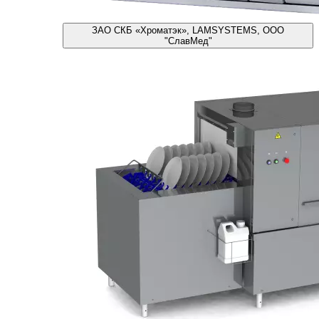
ЗАО СКБ «Хроматэк», LAMSYSTEMS, ООО
"СлавМед"