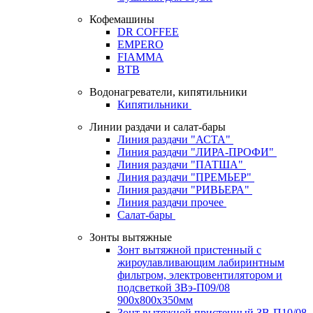
Кофемашины
DR COFFEE
EMPERO
FIAMMA
BTB
Водонагреватели, кипятильники
Кипятильники
Линии раздачи и салат-бары
Линия раздачи "АСТА"
Линия раздачи "ЛИРА-ПРОФИ"
Линия раздачи "ПАТША"
Линия раздачи "ПРЕМЬЕР"
Линия раздачи "РИВЬЕРА"
Линия раздачи прочее
Салат-бары
Зонты вытяжные
Зонт вытяжной пристенный с
жироулавливающим лабиринтным
фильтром, электровентилятором и
подсветкой ЗВэ-П09/08
900х800х350мм
Зонт вытяжной пристенный ЗВ-П10/08