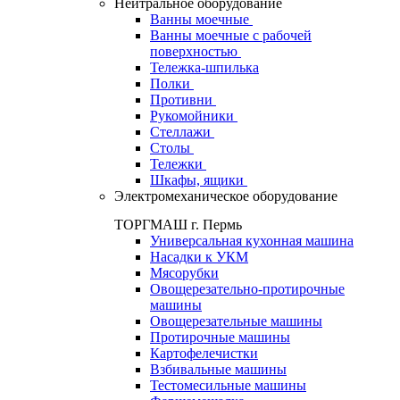
Нейтральное оборудование
Ванны моечные
Ванны моечные с рабочей
поверхностью
Тележка-шпилька
Полки
Противни
Рукомойники
Стеллажи
Столы
Тележки
Шкафы, ящики
Электромеханическое оборудование
ТОРГМАШ г. Пермь
Универсальная кухонная машина
Насадки к УКМ
Мясорубки
Овощерезательно-протирочные
машины
Овощерезательные машины
Протирочные машины
Картофелечистки
Взбивальные машины
Тестомесильные машины