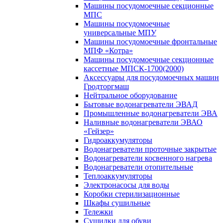
Машины посудомоечные секционные
МПС
Машины посудомоечные
универсальные МПУ
Машины посудомоечные фронтальные
МПФ «Котра»
Машины посудомоечные секционные
кассетные МПСК-1700(2000)
Аксессуары для посудомоечных машин
Гродторгмаш
Нейтральное оборудование
Бытовые водонагреватели ЭВАД
Промышленные водонагреватели ЭВА
Наливные водонагреватели ЭВАО
«Гейзер»
Гидроаккумуляторы
Водонагреватели проточные закрытые
Водонагреватели косвенного нагрева
Водонагреватели отопительные
Теплоаккумуляторы
Электронасосы для воды
Коробки стерилизационные
Шкафы сушильные
Тележки
Сушилки для обуви