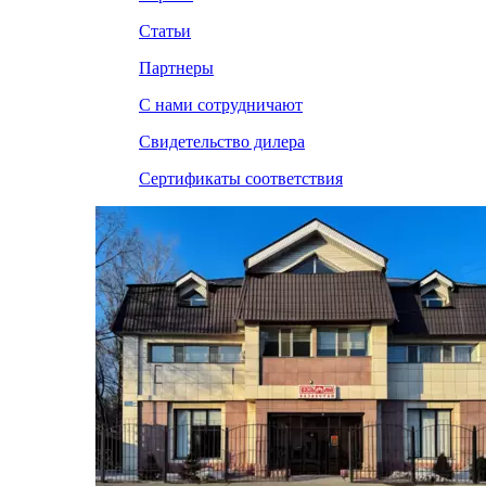
Статьи
Партнеры
С нами сотрудничают
Свидетельство дилера
Сертификаты соответствия