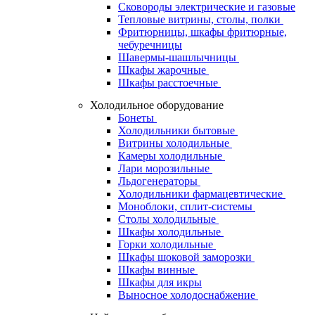
Сковороды электрические и газовые
Тепловые витрины, столы, полки
Фритюрницы, шкафы фритюрные,
чебуречницы
Шавермы-шашлычницы
Шкафы жарочные
Шкафы расстоечные
Холодильное оборудование
Бонеты
Холодильники бытовые
Витрины холодильные
Камеры холодильные
Лари морозильные
Льдогенераторы
Холодильники фармацевтические
Моноблоки, сплит-системы
Столы холодильные
Шкафы холодильные
Горки холодильные
Шкафы шоковой заморозки
Шкафы винные
Шкафы для икры
Выносное холодоснабжение