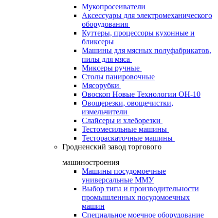
Мукопросеиватели
Аксессуары для электромеханического
оборудования
Куттеры, процессоры кухонные и
бликсеры
Машины для мясных полуфабрикатов,
пилы для мяса
Миксеры ручные
Столы панировочные
Мясорубки
Овоскоп Новые Технологии ОН-10
Овощерезки, овощечистки,
измельчители
Слайсеры и хлеборезки
Тестомесильные машины
Тестораскаточные машины
Гродненский завод торгового
машиностроения
Машины посудомоечные
универсальные ММУ
Выбор типа и производительности
промышленных посудомоечных
машин
Специальное моечное оборудование