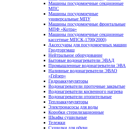
Машины посудомоечные секционные
МПС
Машины посудомоечные
универсальные МПУ
Машины посудомоечные фронтальные
МПФ «Котра»
Машины посудомоечные секционные
кассетные МПСК-1700(2000)
Аксессуары для посудомоечных машин
Гродторгмаш
Нейтральное оборудование
Бытовые водонагреватели ЭВАД
Промышленные водонагреватели ЭВА
Наливные водонагреватели ЭВАО
«Гейзер»
Гидроаккумуляторы
Водонагреватели проточные закрытые
Водонагреватели косвенного нагрева
Водонагреватели отопительные
Теплоаккумуляторы
Электронасосы для воды
Коробки стерилизационные
Шкафы сушильные
Тележки
Сушилки для обуви