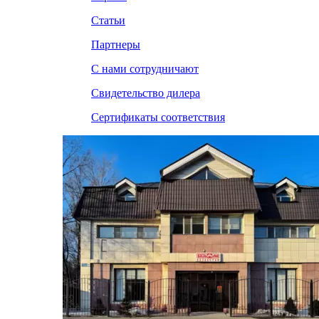
Статьи
Партнеры
С нами сотрудничают
Свидетельство дилера
Сертификаты соответствия