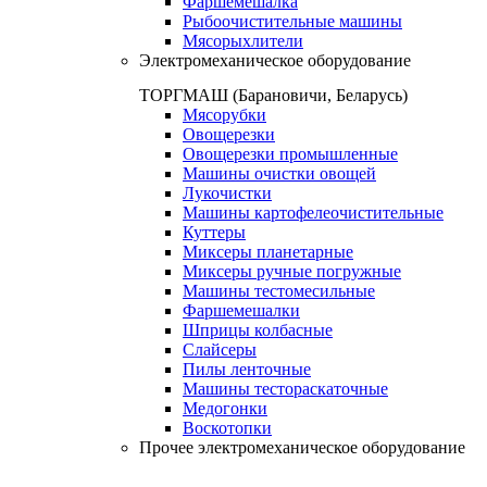
Фаршемешалка
Рыбоочистительные машины
Мясорыхлители
Электромеханическое оборудование
ТОРГМАШ (Барановичи, Беларусь)
Мясорубки
Овощерезки
Овощерезки промышленные
Машины очистки овощей
Лукочистки
Машины картофелеочистительные
Куттеры
Миксеры планетарные
Миксеры ручные погружные
Машины тестомесильные
Фаршемешалки
Шприцы колбасные
Слайсеры
Пилы ленточные
Машины тестораскаточные
Медогонки
Воскотопки
Прочее электромеханическое оборудование