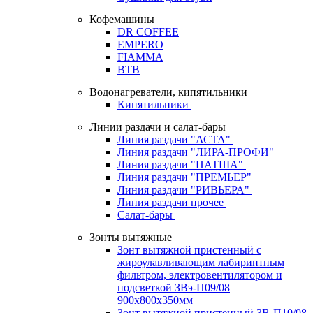
Кофемашины
DR COFFEE
EMPERO
FIAMMA
BTB
Водонагреватели, кипятильники
Кипятильники
Линии раздачи и салат-бары
Линия раздачи "АСТА"
Линия раздачи "ЛИРА-ПРОФИ"
Линия раздачи "ПАТША"
Линия раздачи "ПРЕМЬЕР"
Линия раздачи "РИВЬЕРА"
Линия раздачи прочее
Салат-бары
Зонты вытяжные
Зонт вытяжной пристенный с
жироулавливающим лабиринтным
фильтром, электровентилятором и
подсветкой ЗВэ-П09/08
900х800х350мм
Зонт вытяжной пристенный ЗВ-П10/08