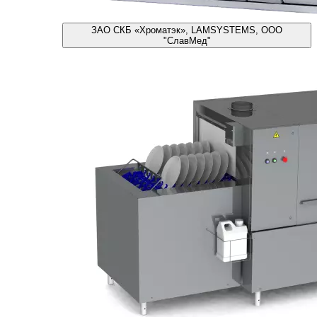
ЗАО СКБ «Хроматэк», LAMSYSTEMS, ООО
"СлавМед"