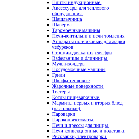
Плиты индукционные
Аксессуары для теплового
оборудования
Шашлычница
Шаверма
Таромоечные машины
Печи-коптильни и печи томления
Аппараты пончиковые, для жарки
чебуреков
Станции для картофеля фри
Вафельницы и блинницы
Мультихолдеры
Посудомоечные машины
Грили
Шкафы тепловые
Жарочные поверхности
Тостеры
Котлы пищеварочные
Мармиты первых и вторых блюд
(настольные)
Пароварки
Пароконвектоматы
Печи и прессы для пиццы
Печи конвекционные и подставки
Рисоварки, электроварки