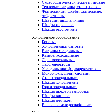
Сковороды электрические и газовые
Тепловые витрины, столы, полки
Фритюрницы, шкафы фритюрные,
чебуречницы
Шавермы-шашлычницы
Шкафы жарочные
Шкафы расстоечные
Холодильное оборудование
Бонеты
Холодильники бытовые
Витрины холодильные
Камеры холодильные
Лари морозильные
Льдогенераторы
Холодильники фармацевтические
Моноблоки, сплит-системы
Столы холодильные
Шкафы холодильные
Горки холодильные
Шкафы шоковой заморозки
Шкафы винные
Шкафы для икры
Выносное холодоснабжение