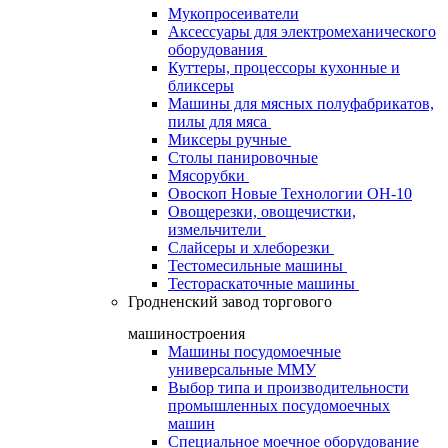
Мукопросеиватели
Аксессуары для электромеханического
оборудования
Куттеры, процессоры кухонные и
бликсеры
Машины для мясных полуфабрикатов,
пилы для мяса
Миксеры ручные
Столы панировочные
Мясорубки
Овоскоп Новые Технологии ОН-10
Овощерезки, овощечистки,
измельчители
Слайсеры и хлеборезки
Тестомесильные машины
Тестораскаточные машины
Гродненский завод торгового
машиностроения
Машины посудомоечные
универсальные ММУ
Выбор типа и производительности
промышленных посудомоечных
машин
Специальное моечное оборудование