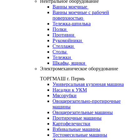
Нейтральное оборудование
Ванны моечные
Ванны моечные с рабочей
поверхностью
Тележка-шпилька
Полки
Противни
Рукомойники
Стеллажи
Столы
Тележки
Шкафы, ящики
Электромеханическое оборудование
ТОРГМАШ г. Пермь
Универсальная кухонная машина
Насадки к УКМ
Мясорубки
Овощерезательно-протирочные
машины
Овощерезательные машины
Протирочные машины
Картофелечистки
Взбивальные машины
Тестомесильные машины