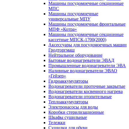
Машины посудомоечные секционные
МПС
Машины посудомоечные
универсальные МПУ
Машины посудомоечные фронтальные
МПФ «Котра»
Машины посудомоечные секционные
кассетные МПСК-1700(2000)
Аксессуары для посудомоечных машин
Гродторгмаш
Нейтральное оборудование
Бытовые водонагреватели ЭВАД
Промышленные водонагреватели ЭВА
Наливные водонагреватели ЭВАО
«Гейзер»
Гидроаккумуляторы
Водонагреватели проточные закрытые
Водонагреватели косвенного нагрева
Водонагреватели отопительные
Теплоаккумуляторы
Электронасосы для воды
Коробки стерилизационные
Шкафы сушильные
Тележки
Сушилки для обуви