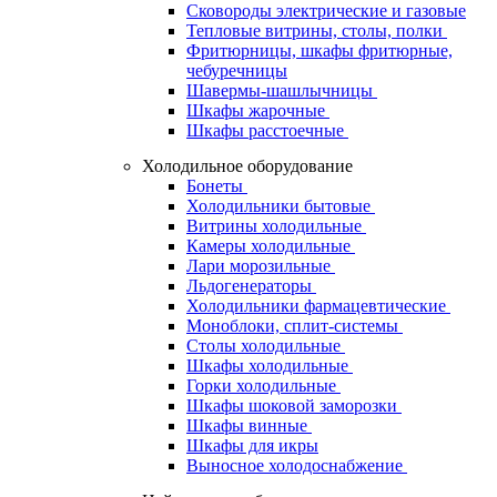
Сковороды электрические и газовые
Тепловые витрины, столы, полки
Фритюрницы, шкафы фритюрные,
чебуречницы
Шавермы-шашлычницы
Шкафы жарочные
Шкафы расстоечные
Холодильное оборудование
Бонеты
Холодильники бытовые
Витрины холодильные
Камеры холодильные
Лари морозильные
Льдогенераторы
Холодильники фармацевтические
Моноблоки, сплит-системы
Столы холодильные
Шкафы холодильные
Горки холодильные
Шкафы шоковой заморозки
Шкафы винные
Шкафы для икры
Выносное холодоснабжение