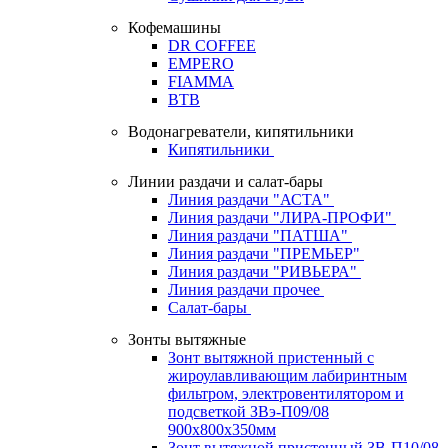
Кофемашины
DR COFFEE
EMPERO
FIAMMA
BTB
Водонагреватели, кипятильники
Кипятильники
Линии раздачи и салат-бары
Линия раздачи "АСТА"
Линия раздачи "ЛИРА-ПРОФИ"
Линия раздачи "ПАТША"
Линия раздачи "ПРЕМЬЕР"
Линия раздачи "РИВЬЕРА"
Линия раздачи прочее
Салат-бары
Зонты вытяжные
Зонт вытяжной пристенный с
жироулавливающим лабиринтным
фильтром, электровентилятором и
подсветкой ЗВэ-П09/08
900х800х350мм
Зонт вытяжной пристенный ЗВ-П10/08