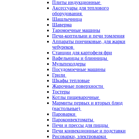
Плиты индукционные
Аксессуары для теплового
оборудования
Шашлычница
Шаверма
Таромоечные машины
Печи-коптильни и печи томления
Аппараты пончиковые, для жарки
чебуреков
Станции для картофеля фри
Вафельницы и блинницы
Мультихолдеры
Посудомоечные машины
Грили
Шкафы тепловые
Жарочные поверхности
Тостеры
Котлы пищеварочные
Мармиты первых и вторых блюд
(настольные)
Пароварки
Пароконвектоматы
Печи и прессы для пиццы
Печи конвекционные и подставки
Рисоварки, электроварки