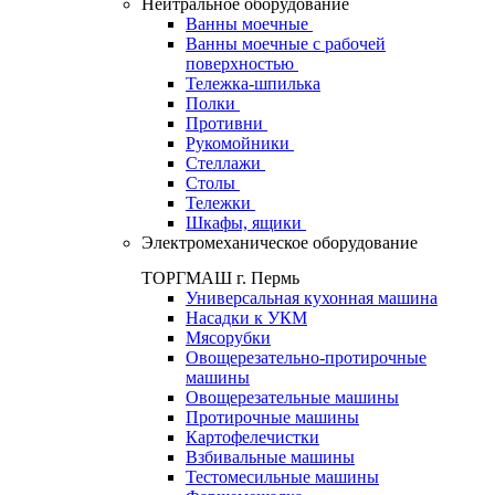
Нейтральное оборудование
Ванны моечные
Ванны моечные с рабочей
поверхностью
Тележка-шпилька
Полки
Противни
Рукомойники
Стеллажи
Столы
Тележки
Шкафы, ящики
Электромеханическое оборудование
ТОРГМАШ г. Пермь
Универсальная кухонная машина
Насадки к УКМ
Мясорубки
Овощерезательно-протирочные
машины
Овощерезательные машины
Протирочные машины
Картофелечистки
Взбивальные машины
Тестомесильные машины