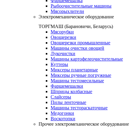
Фаршемешалка
Рыбоочистительные машины
Мясорыхлители
Электромеханическое оборудование
ТОРГМАШ (Барановичи, Беларусь)
Мясорубки
Овощерезки
Овощерезки промышленные
Машины очистки овощей
Лукочистки
Машины картофелеочистительные
Куттеры
Миксеры планетарные
Миксеры ручные погружные
Машины тестомесильные
Фаршемешалки
Шприцы колбасные
Слайсеры
Пилы ленточные
Машины тестораскаточные
Медогонки
Воскотопки
Прочее электромеханическое оборудование