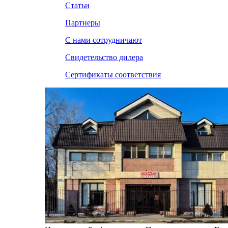
Статьи
Партнеры
С нами сотрудничают
Свидетельство дилера
Сертификаты соответствия