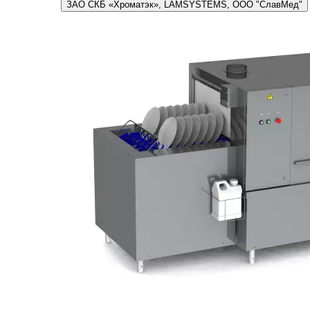
ЗАО СКБ «Хроматэк», LAMSYSTEMS, ООО "СлавМед"