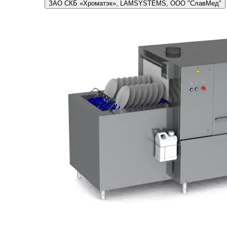
ЗАО СКБ «Хроматэк», LAMSYSTEMS, ООО "СлавМед"