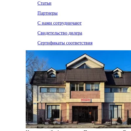
Статьи
Партнеры
С нами сотрудничают
Свидетельство дилера
Сертификаты соответствия