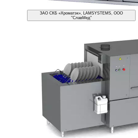
ЗАО СКБ «Хроматэк», LAMSYSTEMS, ООО
"СлавМед"