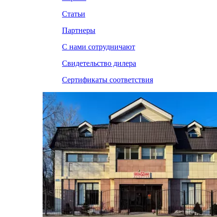
Статьи
Партнеры
С нами сотрудничают
Свидетельство дилера
Сертификаты соответствия