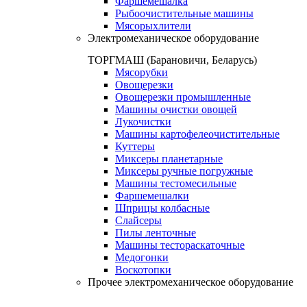
Фаршемешалка
Рыбоочистительные машины
Мясорыхлители
Электромеханическое оборудование
ТОРГМАШ (Барановичи, Беларусь)
Мясорубки
Овощерезки
Овощерезки промышленные
Машины очистки овощей
Лукочистки
Машины картофелеочистительные
Куттеры
Миксеры планетарные
Миксеры ручные погружные
Машины тестомесильные
Фаршемешалки
Шприцы колбасные
Слайсеры
Пилы ленточные
Машины тестораскаточные
Медогонки
Воскотопки
Прочее электромеханическое оборудование