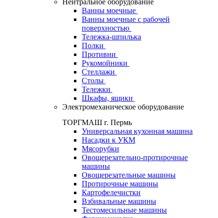
Нейтральное оборудование
Ванны моечные
Ванны моечные с рабочей
поверхностью
Тележка-шпилька
Полки
Противни
Рукомойники
Стеллажи
Столы
Тележки
Шкафы, ящики
Электромеханическое оборудование
ТОРГМАШ г. Пермь
Универсальная кухонная машина
Насадки к УКМ
Мясорубки
Овощерезательно-протирочные
машины
Овощерезательные машины
Протирочные машины
Картофелечистки
Взбивальные машины
Тестомесильные машины