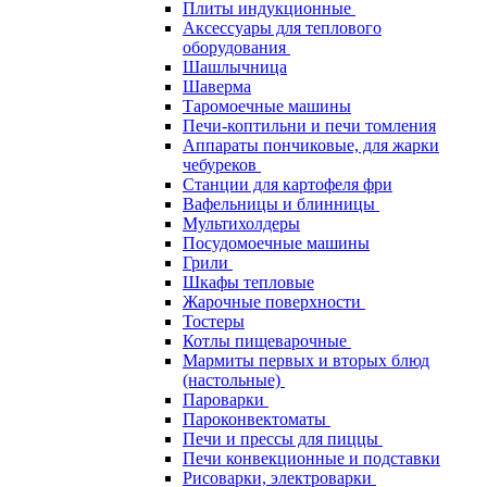
Плиты индукционные
Аксессуары для теплового
оборудования
Шашлычница
Шаверма
Таромоечные машины
Печи-коптильни и печи томления
Аппараты пончиковые, для жарки
чебуреков
Станции для картофеля фри
Вафельницы и блинницы
Мультихолдеры
Посудомоечные машины
Грили
Шкафы тепловые
Жарочные поверхности
Тостеры
Котлы пищеварочные
Мармиты первых и вторых блюд
(настольные)
Пароварки
Пароконвектоматы
Печи и прессы для пиццы
Печи конвекционные и подставки
Рисоварки, электроварки