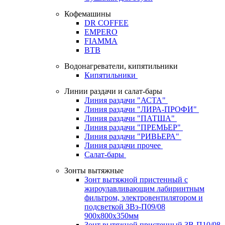
Кофемашины
DR COFFEE
EMPERO
FIAMMA
BTB
Водонагреватели, кипятильники
Кипятильники
Линии раздачи и салат-бары
Линия раздачи "АСТА"
Линия раздачи "ЛИРА-ПРОФИ"
Линия раздачи "ПАТША"
Линия раздачи "ПРЕМЬЕР"
Линия раздачи "РИВЬЕРА"
Линия раздачи прочее
Салат-бары
Зонты вытяжные
Зонт вытяжной пристенный с
жироулавливающим лабиринтным
фильтром, электровентилятором и
подсветкой ЗВэ-П09/08
900х800х350мм
Зонт вытяжной пристенный ЗВ-П10/08