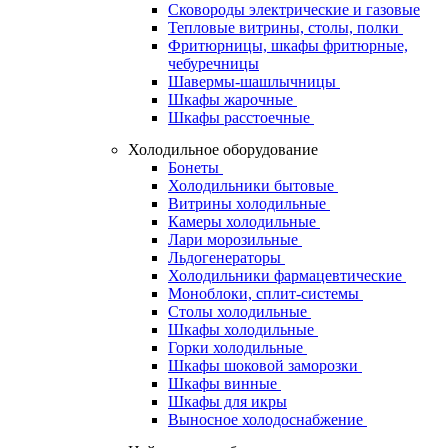
Сковороды электрические и газовые
Тепловые витрины, столы, полки
Фритюрницы, шкафы фритюрные,
чебуречницы
Шавермы-шашлычницы
Шкафы жарочные
Шкафы расстоечные
Холодильное оборудование
Бонеты
Холодильники бытовые
Витрины холодильные
Камеры холодильные
Лари морозильные
Льдогенераторы
Холодильники фармацевтические
Моноблоки, сплит-системы
Столы холодильные
Шкафы холодильные
Горки холодильные
Шкафы шоковой заморозки
Шкафы винные
Шкафы для икры
Выносное холодоснабжение