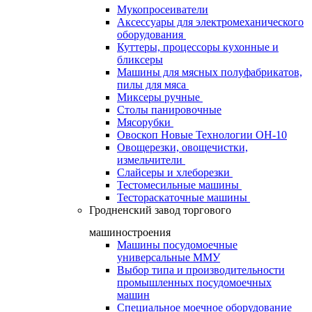
Мукопросеиватели
Аксессуары для электромеханического
оборудования
Куттеры, процессоры кухонные и
бликсеры
Машины для мясных полуфабрикатов,
пилы для мяса
Миксеры ручные
Столы панировочные
Мясорубки
Овоскоп Новые Технологии ОН-10
Овощерезки, овощечистки,
измельчители
Слайсеры и хлеборезки
Тестомесильные машины
Тестораскаточные машины
Гродненский завод торгового
машиностроения
Машины посудомоечные
универсальные ММУ
Выбор типа и производительности
промышленных посудомоечных
машин
Специальное моечное оборудование