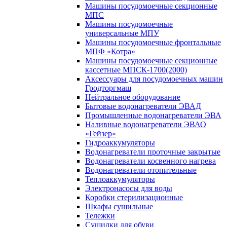
Машины посудомоечные секционные
МПС
Машины посудомоечные
универсальные МПУ
Машины посудомоечные фронтальные
МПФ «Котра»
Машины посудомоечные секционные
кассетные МПСК-1700(2000)
Аксессуары для посудомоечных машин
Гродторгмаш
Нейтральное оборудование
Бытовые водонагреватели ЭВАД
Промышленные водонагреватели ЭВА
Наливные водонагреватели ЭВАО
«Гейзер»
Гидроаккумуляторы
Водонагреватели проточные закрытые
Водонагреватели косвенного нагрева
Водонагреватели отопительные
Теплоаккумуляторы
Электронасосы для воды
Коробки стерилизационные
Шкафы сушильные
Тележки
Сушилки для обуви