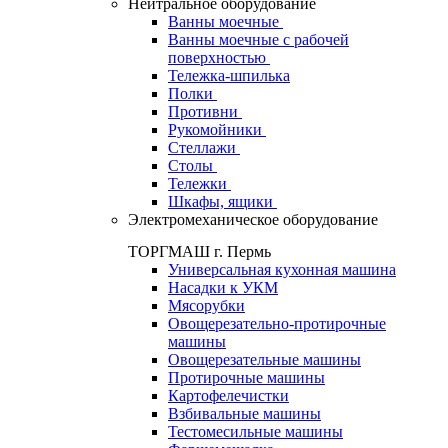
Нейтральное оборудование
Ванны моечные
Ванны моечные с рабочей
поверхностью
Тележка-шпилька
Полки
Противни
Рукомойники
Стеллажи
Столы
Тележки
Шкафы, ящики
Электромеханическое оборудование
ТОРГМАШ г. Пермь
Универсальная кухонная машина
Насадки к УКМ
Мясорубки
Овощерезательно-протирочные
машины
Овощерезательные машины
Протирочные машины
Картофелечистки
Взбивальные машины
Тестомесильные машины