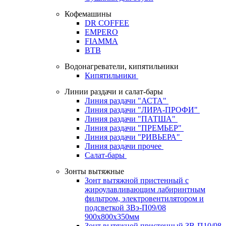
Кофемашины
DR COFFEE
EMPERO
FIAMMA
BTB
Водонагреватели, кипятильники
Кипятильники
Линии раздачи и салат-бары
Линия раздачи "АСТА"
Линия раздачи "ЛИРА-ПРОФИ"
Линия раздачи "ПАТША"
Линия раздачи "ПРЕМЬЕР"
Линия раздачи "РИВЬЕРА"
Линия раздачи прочее
Салат-бары
Зонты вытяжные
Зонт вытяжной пристенный с
жироулавливающим лабиринтным
фильтром, электровентилятором и
подсветкой ЗВэ-П09/08
900х800х350мм
Зонт вытяжной пристенный ЗВ-П10/08