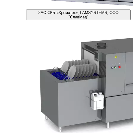
ЗАО СКБ «Хроматэк», LAMSYSTEMS, ООО
"СлавМед"