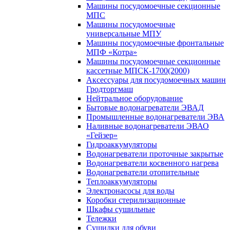
Машины посудомоечные секционные
МПС
Машины посудомоечные
универсальные МПУ
Машины посудомоечные фронтальные
МПФ «Котра»
Машины посудомоечные секционные
кассетные МПСК-1700(2000)
Аксессуары для посудомоечных машин
Гродторгмаш
Нейтральное оборудование
Бытовые водонагреватели ЭВАД
Промышленные водонагреватели ЭВА
Наливные водонагреватели ЭВАО
«Гейзер»
Гидроаккумуляторы
Водонагреватели проточные закрытые
Водонагреватели косвенного нагрева
Водонагреватели отопительные
Теплоаккумуляторы
Электронасосы для воды
Коробки стерилизационные
Шкафы сушильные
Тележки
Сушилки для обуви