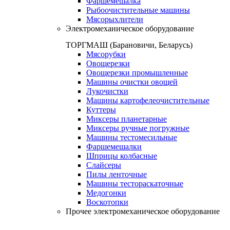
Фаршемешалка
Рыбоочистительные машины
Мясорыхлители
Электромеханическое оборудование
ТОРГМАШ (Барановичи, Беларусь)
Мясорубки
Овощерезки
Овощерезки промышленные
Машины очистки овощей
Лукочистки
Машины картофелеочистительные
Куттеры
Миксеры планетарные
Миксеры ручные погружные
Машины тестомесильные
Фаршемешалки
Шприцы колбасные
Слайсеры
Пилы ленточные
Машины тестораскаточные
Медогонки
Воскотопки
Прочее электромеханическое оборудование