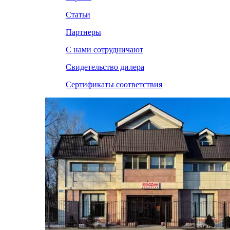
Статьи
Партнеры
С нами сотрудничают
Свидетельство дилера
Сертификаты соответствия