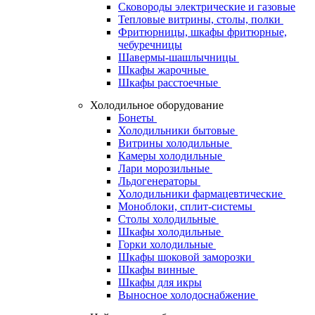
Сковороды электрические и газовые
Тепловые витрины, столы, полки
Фритюрницы, шкафы фритюрные,
чебуречницы
Шавермы-шашлычницы
Шкафы жарочные
Шкафы расстоечные
Холодильное оборудование
Бонеты
Холодильники бытовые
Витрины холодильные
Камеры холодильные
Лари морозильные
Льдогенераторы
Холодильники фармацевтические
Моноблоки, сплит-системы
Столы холодильные
Шкафы холодильные
Горки холодильные
Шкафы шоковой заморозки
Шкафы винные
Шкафы для икры
Выносное холодоснабжение