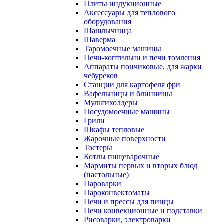
Плиты индукционные
Аксессуары для теплового
оборудования
Шашлычница
Шаверма
Таромоечные машины
Печи-коптильни и печи томления
Аппараты пончиковые, для жарки
чебуреков
Станции для картофеля фри
Вафельницы и блинницы
Мультихолдеры
Посудомоечные машины
Грили
Шкафы тепловые
Жарочные поверхности
Тостеры
Котлы пищеварочные
Мармиты первых и вторых блюд
(настольные)
Пароварки
Пароконвектоматы
Печи и прессы для пиццы
Печи конвекционные и подставки
Рисоварки, электроварки