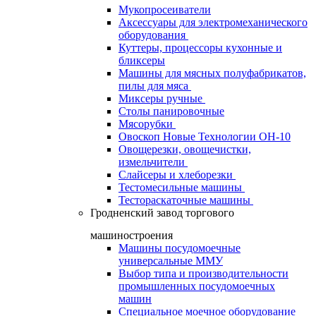
Мукопросеиватели
Аксессуары для электромеханического
оборудования
Куттеры, процессоры кухонные и
бликсеры
Машины для мясных полуфабрикатов,
пилы для мяса
Миксеры ручные
Столы панировочные
Мясорубки
Овоскоп Новые Технологии ОН-10
Овощерезки, овощечистки,
измельчители
Слайсеры и хлеборезки
Тестомесильные машины
Тестораскаточные машины
Гродненский завод торгового
машиностроения
Машины посудомоечные
универсальные ММУ
Выбор типа и производительности
промышленных посудомоечных
машин
Специальное моечное оборудование