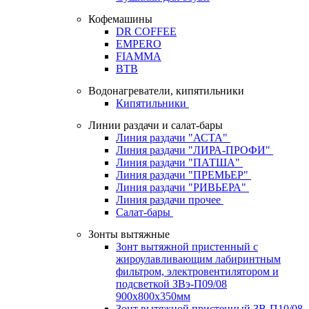
Кофемашины
DR COFFEE
EMPERO
FIAMMA
BTB
Водонагреватели, кипятильники
Кипятильники
Линии раздачи и салат-бары
Линия раздачи "АСТА"
Линия раздачи "ЛИРА-ПРОФИ"
Линия раздачи "ПАТША"
Линия раздачи "ПРЕМЬЕР"
Линия раздачи "РИВЬЕРА"
Линия раздачи прочее
Салат-бары
Зонты вытяжные
Зонт вытяжной пристенный с
жироулавливающим лабиринтным
фильтром, электровентилятором и
подсветкой ЗВэ-П09/08
900х800х350мм
Зонт вытяжной пристенный ЗВ-П10/08