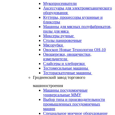
Мукопросеиватели
Аксессуары для электромеханического
оборудования
Куттеры, процессоры кухонные и
бликсеры
Машины для мясных полуфабрикатов,
пилы для мяса
Миксеры ручные
Столы панировочные
Мясорубки
Овоскоп Новые Технологии ОН-10
Овощерезки, овощечистки,
измельчители
Слайсеры и хлеборезки
Тестомесильные машины
Тестораскаточные машины
Гродненский завод торгового
машиностроения
Машины посудомоечные
универсальные ММУ
Выбор типа и производительности
промышленных посудомоечных
машин
Специальное моечное оборудование