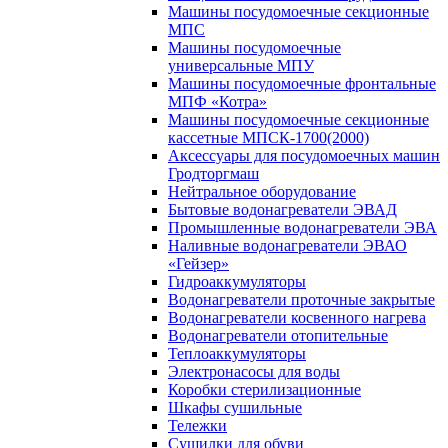
Машины посудомоечные секционные
МПС
Машины посудомоечные
универсальные МПУ
Машины посудомоечные фронтальные
МПФ «Котра»
Машины посудомоечные секционные
кассетные МПСК-1700(2000)
Аксессуары для посудомоечных машин
Гродторгмаш
Нейтральное оборудование
Бытовые водонагреватели ЭВАД
Промышленные водонагреватели ЭВА
Наливные водонагреватели ЭВАО
«Гейзер»
Гидроаккумуляторы
Водонагреватели проточные закрытые
Водонагреватели косвенного нагрева
Водонагреватели отопительные
Теплоаккумуляторы
Электронасосы для воды
Коробки стерилизационные
Шкафы сушильные
Тележки
Сушилки для обуви