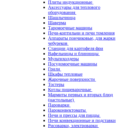
Плиты индукционные
Аксессуары для теплового
оборудования
Шашлычница
Шаверма
Таромоечные машины
Печи-коптильни и печи томления
Аппараты пончиковые, для жарки
чебуреков
Станции для картофеля фри
Вафельницы и блинницы
Мультихолдеры
Посудомоечные машины
Грили
Шкафы тепловые
Жарочные поверхности
Тостеры
Котлы пищеварочные
Мармиты первых и вторых блюд
(настольные)
Пароварки
Пароконвектоматы
Печи и прессы для пиццы
Печи конвекционные и подставки
Рисоварки, электроварки