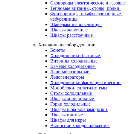
Сковороды электрические и газовые
Тепловые витрины, столы, полки
Фритюрницы, шкафы фритюрные,
чебуречницы
Шавермы-шашлычницы
Шкафы жарочные
Шкафы расстоечные
Холодильное оборудование
Бонеты
Холодильники бытовые
Витрины холодильные
Камеры холодильные
Лари морозильные
Льдогенераторы
Холодильники фармацевтические
Моноблоки, сплит-системы
Столы холодильные
Шкафы холодильные
Горки холодильные
Шкафы шоковой заморозки
Шкафы винные
Шкафы для икры
Выносное холодоснабжение