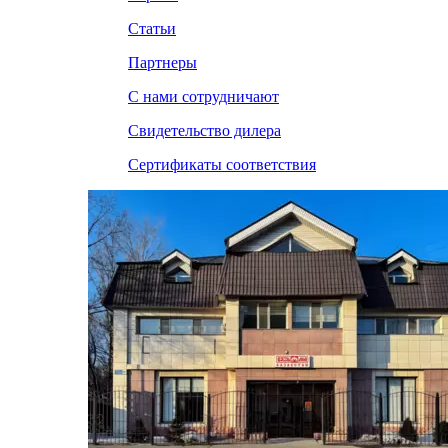
Статьи
Партнеры
С нами сотрудничают
Свидетельство дилера
Сертификаты соответствия