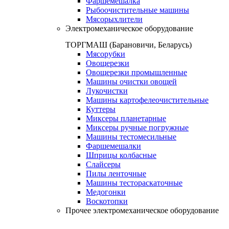
Фаршемешалка
Рыбоочистительные машины
Мясорыхлители
Электромеханическое оборудование
ТОРГМАШ (Барановичи, Беларусь)
Мясорубки
Овощерезки
Овощерезки промышленные
Машины очистки овощей
Лукочистки
Машины картофелеочистительные
Куттеры
Миксеры планетарные
Миксеры ручные погружные
Машины тестомесильные
Фаршемешалки
Шприцы колбасные
Слайсеры
Пилы ленточные
Машины тестораскаточные
Медогонки
Воскотопки
Прочее электромеханическое оборудование