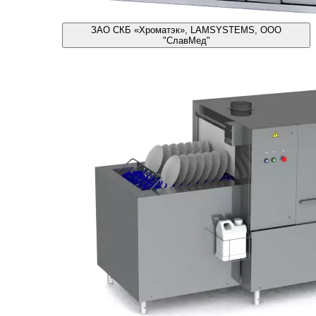
ЗАО СКБ «Хроматэк», LAMSYSTEMS, ООО
"СлавМед"