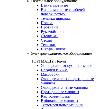
Нейтральное оборудование
Ванны моечные
Ванны моечные с рабочей
поверхностью
Тележка-шпилька
Полки
Противни
Рукомойники
Стеллажи
Столы
Тележки
Шкафы, ящики
Электромеханическое оборудование
ТОРГМАШ г. Пермь
Универсальная кухонная машина
Насадки к УКМ
Мясорубки
Овощерезательно-протирочные
машины
Овощерезательные машины
Протирочные машины
Картофелечистки
Взбивальные машины
Тестомесильные машины