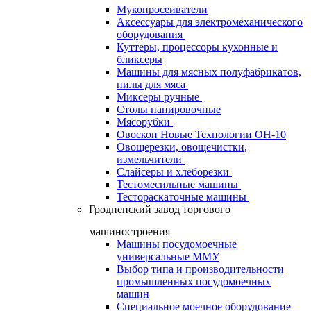
Мукопросеиватели
Аксессуары для электромеханического
оборудования
Куттеры, процессоры кухонные и
бликсеры
Машины для мясных полуфабрикатов,
пилы для мяса
Миксеры ручные
Столы панировочные
Мясорубки
Овоскоп Новые Технологии ОН-10
Овощерезки, овощечистки,
измельчители
Слайсеры и хлеборезки
Тестомесильные машины
Тестораскаточные машины
Гродненский завод торгового
машиностроения
Машины посудомоечные
универсальные ММУ
Выбор типа и производительности
промышленных посудомоечных
машин
Специальное моечное оборудование