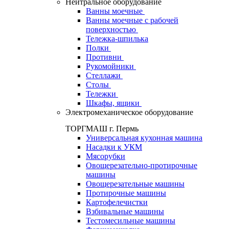
Нейтральное оборудование
Ванны моечные
Ванны моечные с рабочей
поверхностью
Тележка-шпилька
Полки
Противни
Рукомойники
Стеллажи
Столы
Тележки
Шкафы, ящики
Электромеханическое оборудование
ТОРГМАШ г. Пермь
Универсальная кухонная машина
Насадки к УКМ
Мясорубки
Овощерезательно-протирочные
машины
Овощерезательные машины
Протирочные машины
Картофелечистки
Взбивальные машины
Тестомесильные машины