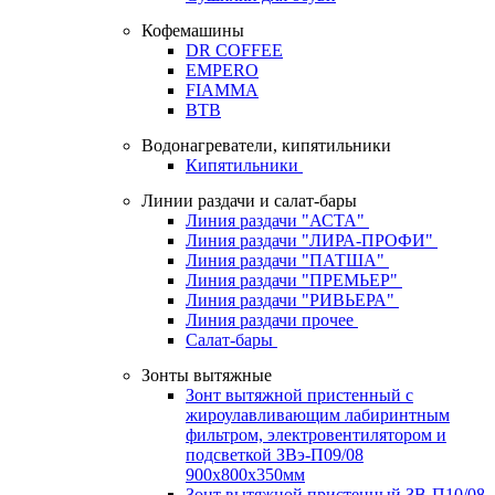
Кофемашины
DR COFFEE
EMPERO
FIAMMA
BTB
Водонагреватели, кипятильники
Кипятильники
Линии раздачи и салат-бары
Линия раздачи "АСТА"
Линия раздачи "ЛИРА-ПРОФИ"
Линия раздачи "ПАТША"
Линия раздачи "ПРЕМЬЕР"
Линия раздачи "РИВЬЕРА"
Линия раздачи прочее
Салат-бары
Зонты вытяжные
Зонт вытяжной пристенный с
жироулавливающим лабиринтным
фильтром, электровентилятором и
подсветкой ЗВэ-П09/08
900х800х350мм
Зонт вытяжной пристенный ЗВ-П10/08