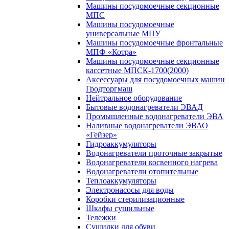
Машины посудомоечные секционные
МПС
Машины посудомоечные
универсальные МПУ
Машины посудомоечные фронтальные
МПФ «Котра»
Машины посудомоечные секционные
кассетные МПСК-1700(2000)
Аксессуары для посудомоечных машин
Гродторгмаш
Нейтральное оборудование
Бытовые водонагреватели ЭВАД
Промышленные водонагреватели ЭВА
Наливные водонагреватели ЭВАО
«Гейзер»
Гидроаккумуляторы
Водонагреватели проточные закрытые
Водонагреватели косвенного нагрева
Водонагреватели отопительные
Теплоаккумуляторы
Электронасосы для воды
Коробки стерилизационные
Шкафы сушильные
Тележки
Сушилки для обуви