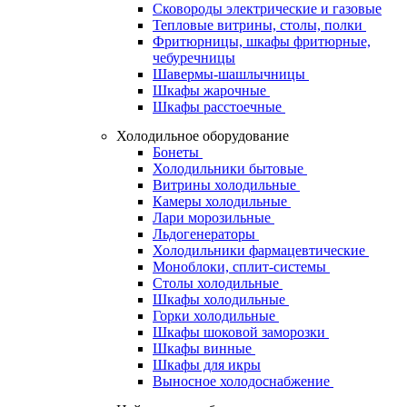
Сковороды электрические и газовые
Тепловые витрины, столы, полки
Фритюрницы, шкафы фритюрные,
чебуречницы
Шавермы-шашлычницы
Шкафы жарочные
Шкафы расстоечные
Холодильное оборудование
Бонеты
Холодильники бытовые
Витрины холодильные
Камеры холодильные
Лари морозильные
Льдогенераторы
Холодильники фармацевтические
Моноблоки, сплит-системы
Столы холодильные
Шкафы холодильные
Горки холодильные
Шкафы шоковой заморозки
Шкафы винные
Шкафы для икры
Выносное холодоснабжение