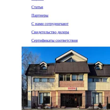
Статьи
Партнеры
С нами сотрудничают
Свидетельство дилера
Сертификаты соответствия