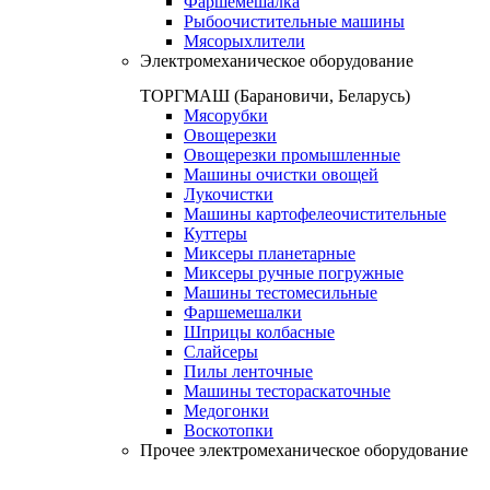
Фаршемешалка
Рыбоочистительные машины
Мясорыхлители
Электромеханическое оборудование
ТОРГМАШ (Барановичи, Беларусь)
Мясорубки
Овощерезки
Овощерезки промышленные
Машины очистки овощей
Лукочистки
Машины картофелеочистительные
Куттеры
Миксеры планетарные
Миксеры ручные погружные
Машины тестомесильные
Фаршемешалки
Шприцы колбасные
Слайсеры
Пилы ленточные
Машины тестораскаточные
Медогонки
Воскотопки
Прочее электромеханическое оборудование