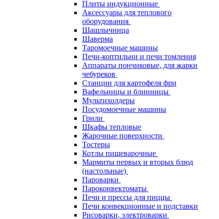
Плиты индукционные
Аксессуары для теплового
оборудования
Шашлычница
Шаверма
Таромоечные машины
Печи-коптильни и печи томления
Аппараты пончиковые, для жарки
чебуреков
Станции для картофеля фри
Вафельницы и блинницы
Мультихолдеры
Посудомоечные машины
Грили
Шкафы тепловые
Жарочные поверхности
Тостеры
Котлы пищеварочные
Мармиты первых и вторых блюд
(настольные)
Пароварки
Пароконвектоматы
Печи и прессы для пиццы
Печи конвекционные и подставки
Рисоварки, электроварки