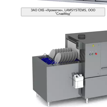
ЗАО СКБ «Хроматэк», LAMSYSTEMS, ООО
"СлавМед"