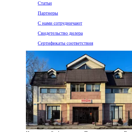
Статьи
Партнеры
С нами сотрудничают
Свидетельство дилера
Сертификаты соответствия