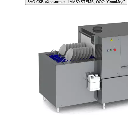
ЗАО СКБ «Хроматэк», LAMSYSTEMS, ООО "СлавМед"