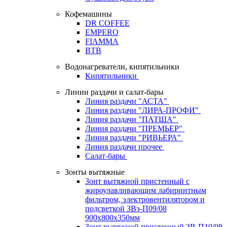
Кофемашины
DR COFFEE
EMPERO
FIAMMA
BTB
Водонагреватели, кипятильники
Кипятильники
Линии раздачи и салат-бары
Линия раздачи "АСТА"
Линия раздачи "ЛИРА-ПРОФИ"
Линия раздачи "ПАТША"
Линия раздачи "ПРЕМЬЕР"
Линия раздачи "РИВЬЕРА"
Линия раздачи прочее
Салат-бары
Зонты вытяжные
Зонт вытяжной пристенный с
жироулавливающим лабиринтным
фильтром, электровентилятором и
подсветкой ЗВэ-П09/08
900х800х350мм
Зонт вытяжной пристенный ЗВ-П10/08