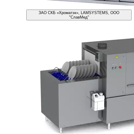
ЗАО СКБ «Хроматэк», LAMSYSTEMS, ООО
"СлавМед"