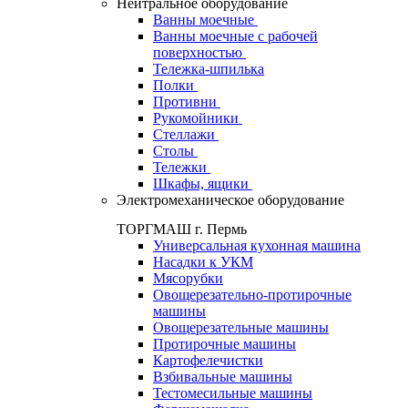
Нейтральное оборудование
Ванны моечные
Ванны моечные с рабочей
поверхностью
Тележка-шпилька
Полки
Противни
Рукомойники
Стеллажи
Столы
Тележки
Шкафы, ящики
Электромеханическое оборудование
ТОРГМАШ г. Пермь
Универсальная кухонная машина
Насадки к УКМ
Мясорубки
Овощерезательно-протирочные
машины
Овощерезательные машины
Протирочные машины
Картофелечистки
Взбивальные машины
Тестомесильные машины