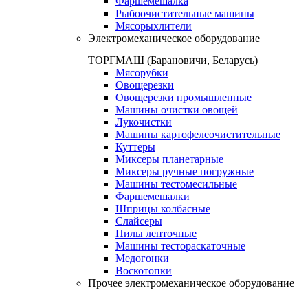
Фаршемешалка
Рыбоочистительные машины
Мясорыхлители
Электромеханическое оборудование
ТОРГМАШ (Барановичи, Беларусь)
Мясорубки
Овощерезки
Овощерезки промышленные
Машины очистки овощей
Лукочистки
Машины картофелеочистительные
Куттеры
Миксеры планетарные
Миксеры ручные погружные
Машины тестомесильные
Фаршемешалки
Шприцы колбасные
Слайсеры
Пилы ленточные
Машины тестораскаточные
Медогонки
Воскотопки
Прочее электромеханическое оборудование