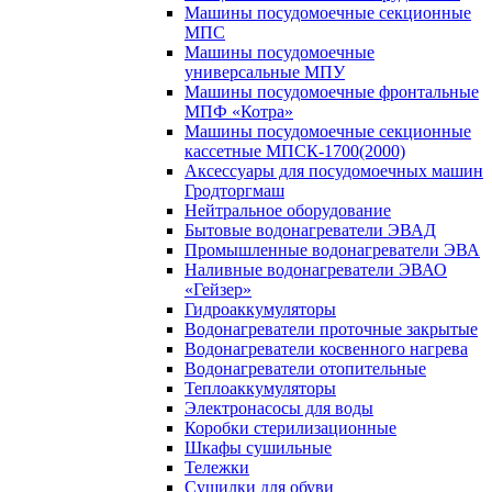
Машины посудомоечные секционные
МПС
Машины посудомоечные
универсальные МПУ
Машины посудомоечные фронтальные
МПФ «Котра»
Машины посудомоечные секционные
кассетные МПСК-1700(2000)
Аксессуары для посудомоечных машин
Гродторгмаш
Нейтральное оборудование
Бытовые водонагреватели ЭВАД
Промышленные водонагреватели ЭВА
Наливные водонагреватели ЭВАО
«Гейзер»
Гидроаккумуляторы
Водонагреватели проточные закрытые
Водонагреватели косвенного нагрева
Водонагреватели отопительные
Теплоаккумуляторы
Электронасосы для воды
Коробки стерилизационные
Шкафы сушильные
Тележки
Сушилки для обуви