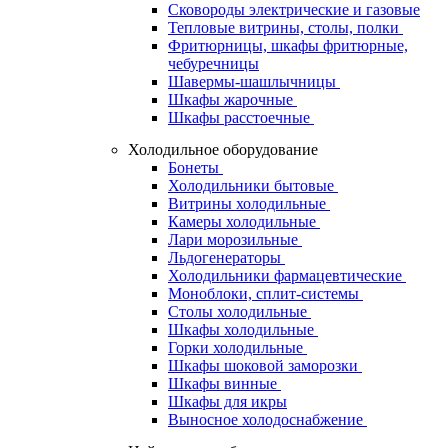
Сковороды электрические и газовые
Тепловые витрины, столы, полки
Фритюрницы, шкафы фритюрные,
чебуречницы
Шавермы-шашлычницы
Шкафы жарочные
Шкафы расстоечные
Холодильное оборудование
Бонеты
Холодильники бытовые
Витрины холодильные
Камеры холодильные
Лари морозильные
Льдогенераторы
Холодильники фармацевтические
Моноблоки, сплит-системы
Столы холодильные
Шкафы холодильные
Горки холодильные
Шкафы шоковой заморозки
Шкафы винные
Шкафы для икры
Выносное холодоснабжение