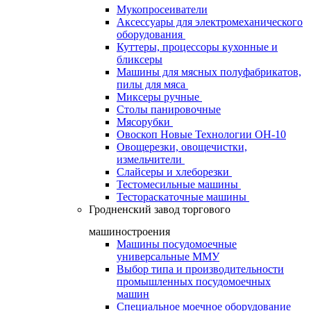
Мукопросеиватели
Аксессуары для электромеханического
оборудования
Куттеры, процессоры кухонные и
бликсеры
Машины для мясных полуфабрикатов,
пилы для мяса
Миксеры ручные
Столы панировочные
Мясорубки
Овоскоп Новые Технологии ОН-10
Овощерезки, овощечистки,
измельчители
Слайсеры и хлеборезки
Тестомесильные машины
Тестораскаточные машины
Гродненский завод торгового
машиностроения
Машины посудомоечные
универсальные ММУ
Выбор типа и производительности
промышленных посудомоечных
машин
Специальное моечное оборудование