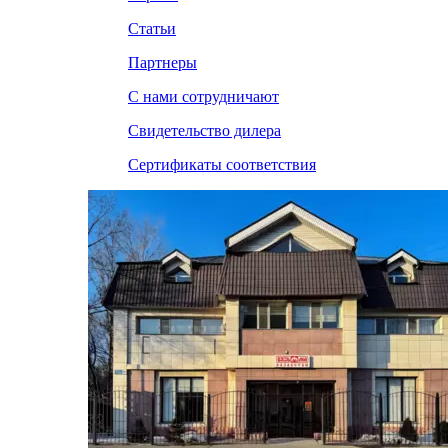
Статьи
Партнеры
С нами сотрудничают
Свидетельство дилера
Сертификаты соответствия