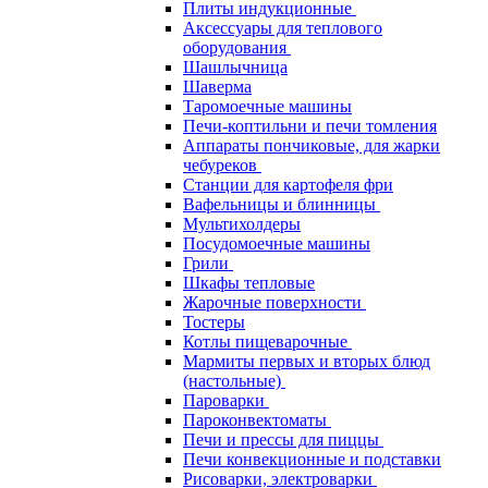
Плиты индукционные
Аксессуары для теплового
оборудования
Шашлычница
Шаверма
Таромоечные машины
Печи-коптильни и печи томления
Аппараты пончиковые, для жарки
чебуреков
Станции для картофеля фри
Вафельницы и блинницы
Мультихолдеры
Посудомоечные машины
Грили
Шкафы тепловые
Жарочные поверхности
Тостеры
Котлы пищеварочные
Мармиты первых и вторых блюд
(настольные)
Пароварки
Пароконвектоматы
Печи и прессы для пиццы
Печи конвекционные и подставки
Рисоварки, электроварки