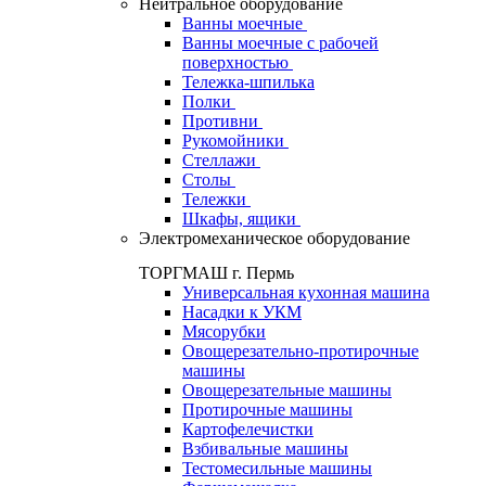
Нейтральное оборудование
Ванны моечные
Ванны моечные с рабочей
поверхностью
Тележка-шпилька
Полки
Противни
Рукомойники
Стеллажи
Столы
Тележки
Шкафы, ящики
Электромеханическое оборудование
ТОРГМАШ г. Пермь
Универсальная кухонная машина
Насадки к УКМ
Мясорубки
Овощерезательно-протирочные
машины
Овощерезательные машины
Протирочные машины
Картофелечистки
Взбивальные машины
Тестомесильные машины