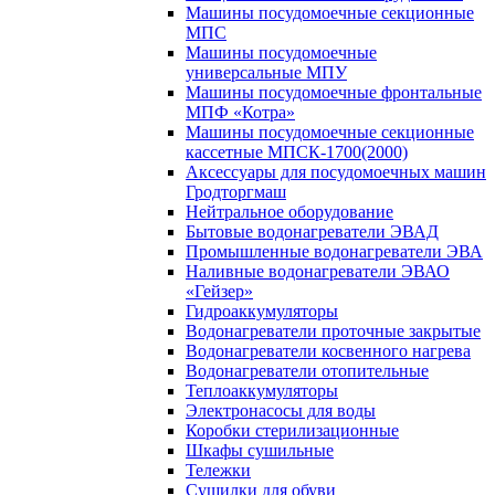
Машины посудомоечные секционные
МПС
Машины посудомоечные
универсальные МПУ
Машины посудомоечные фронтальные
МПФ «Котра»
Машины посудомоечные секционные
кассетные МПСК-1700(2000)
Аксессуары для посудомоечных машин
Гродторгмаш
Нейтральное оборудование
Бытовые водонагреватели ЭВАД
Промышленные водонагреватели ЭВА
Наливные водонагреватели ЭВАО
«Гейзер»
Гидроаккумуляторы
Водонагреватели проточные закрытые
Водонагреватели косвенного нагрева
Водонагреватели отопительные
Теплоаккумуляторы
Электронасосы для воды
Коробки стерилизационные
Шкафы сушильные
Тележки
Сушилки для обуви