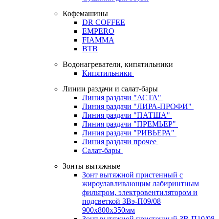
Кофемашины
DR COFFEE
EMPERO
FIAMMA
BTB
Водонагреватели, кипятильники
Кипятильники
Линии раздачи и салат-бары
Линия раздачи "АСТА"
Линия раздачи "ЛИРА-ПРОФИ"
Линия раздачи "ПАТША"
Линия раздачи "ПРЕМЬЕР"
Линия раздачи "РИВЬЕРА"
Линия раздачи прочее
Салат-бары
Зонты вытяжные
Зонт вытяжной пристенный с
жироулавливающим лабиринтным
фильтром, электровентилятором и
подсветкой ЗВэ-П09/08
900х800х350мм
Зонт вытяжной пристенный ЗВ-П10/08