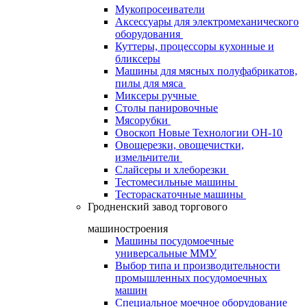
Мукопросеиватели
Аксессуары для электромеханического
оборудования
Куттеры, процессоры кухонные и
бликсеры
Машины для мясных полуфабрикатов,
пилы для мяса
Миксеры ручные
Столы панировочные
Мясорубки
Овоскоп Новые Технологии ОН-10
Овощерезки, овощечистки,
измельчители
Слайсеры и хлеборезки
Тестомесильные машины
Тестораскаточные машины
Гродненский завод торгового
машиностроения
Машины посудомоечные
универсальные ММУ
Выбор типа и производительности
промышленных посудомоечных
машин
Специальное моечное оборудование