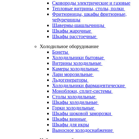
Сковороды электрические и газовые
Тепловые витрины, столы, полки
Фритюрницы, шкафы фритюрные,
чебуречницы
Шавермы-шашлычницы
Шкафы жарочные
Шкафы расстоечные
Холодильное оборудование
Бонеты
Холодильники бытовые
Витрины холодильные
Камеры холодильные
Лари морозильные
Льдогенераторы
Холодильники фармацевтические
Моноблоки, сплит-системы
Столы холодильные
Шкафы холодильные
Горки холодильные
Шкафы шоковой заморозки
Шкафы винные
Шкафы для икры
Выносное холодоснабжение