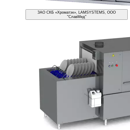
ЗАО СКБ «Хроматэк», LAMSYSTEMS, ООО
"СлавМед"