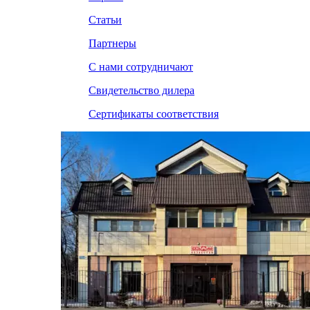
Статьи
Партнеры
С нами сотрудничают
Свидетельство дилера
Сертификаты соответствия