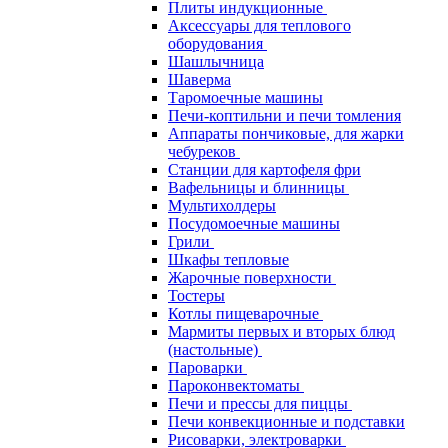
Плиты индукционные
Аксессуары для теплового
оборудования
Шашлычница
Шаверма
Таромоечные машины
Печи-коптильни и печи томления
Аппараты пончиковые, для жарки
чебуреков
Станции для картофеля фри
Вафельницы и блинницы
Мультихолдеры
Посудомоечные машины
Грили
Шкафы тепловые
Жарочные поверхности
Тостеры
Котлы пищеварочные
Мармиты первых и вторых блюд
(настольные)
Пароварки
Пароконвектоматы
Печи и прессы для пиццы
Печи конвекционные и подставки
Рисоварки, электроварки