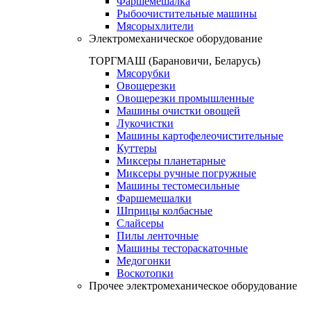
Фаршемешалка
Рыбоочистительные машины
Мясорыхлители
Электромеханическое оборудование
ТОРГМАШ (Барановичи, Беларусь)
Мясорубки
Овощерезки
Овощерезки промышленные
Машины очистки овощей
Лукочистки
Машины картофелеочистительные
Куттеры
Миксеры планетарные
Миксеры ручные погружные
Машины тестомесильные
Фаршемешалки
Шприцы колбасные
Слайсеры
Пилы ленточные
Машины тестораскаточные
Медогонки
Воскотопки
Прочее электромеханическое оборудование