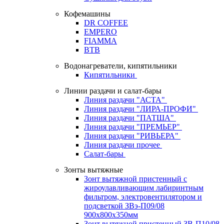
Кофемашины
DR COFFEE
EMPERO
FIAMMA
BTB
Водонагреватели, кипятильники
Кипятильники
Линии раздачи и салат-бары
Линия раздачи "АСТА"
Линия раздачи "ЛИРА-ПРОФИ"
Линия раздачи "ПАТША"
Линия раздачи "ПРЕМЬЕР"
Линия раздачи "РИВЬЕРА"
Линия раздачи прочее
Салат-бары
Зонты вытяжные
Зонт вытяжной пристенный с
жироулавливающим лабиринтным
фильтром, электровентилятором и
подсветкой ЗВэ-П09/08
900х800х350мм
Зонт вытяжной пристенный ЗВ-П10/08