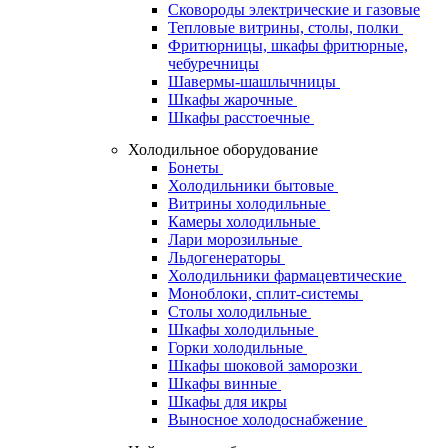
Сковороды электрические и газовые
Тепловые витрины, столы, полки
Фритюрницы, шкафы фритюрные,
чебуречницы
Шавермы-шашлычницы
Шкафы жарочные
Шкафы расстоечные
Холодильное оборудование
Бонеты
Холодильники бытовые
Витрины холодильные
Камеры холодильные
Лари морозильные
Льдогенераторы
Холодильники фармацевтические
Моноблоки, сплит-системы
Столы холодильные
Шкафы холодильные
Горки холодильные
Шкафы шоковой заморозки
Шкафы винные
Шкафы для икры
Выносное холодоснабжение