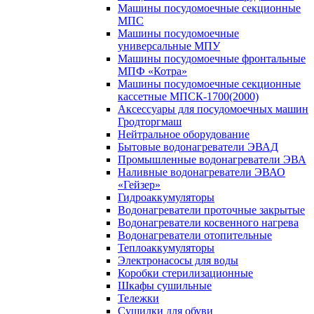
Машины посудомоечные секционные
МПС
Машины посудомоечные
универсальные МПУ
Машины посудомоечные фронтальные
МПФ «Котра»
Машины посудомоечные секционные
кассетные МПСК-1700(2000)
Аксессуары для посудомоечных машин
Гродторгмаш
Нейтральное оборудование
Бытовые водонагреватели ЭВАД
Промышленные водонагреватели ЭВА
Наливные водонагреватели ЭВАО
«Гейзер»
Гидроаккумуляторы
Водонагреватели проточные закрытые
Водонагреватели косвенного нагрева
Водонагреватели отопительные
Теплоаккумуляторы
Электронасосы для воды
Коробки стерилизационные
Шкафы сушильные
Тележки
Сушилки для обуви