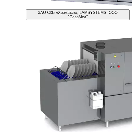
ЗАО СКБ «Хроматэк», LAMSYSTEMS, ООО
"СлавМед"