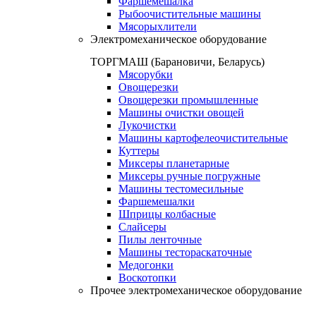
Фаршемешалка
Рыбоочистительные машины
Мясорыхлители
Электромеханическое оборудование
ТОРГМАШ (Барановичи, Беларусь)
Мясорубки
Овощерезки
Овощерезки промышленные
Машины очистки овощей
Лукочистки
Машины картофелеочистительные
Куттеры
Миксеры планетарные
Миксеры ручные погружные
Машины тестомесильные
Фаршемешалки
Шприцы колбасные
Слайсеры
Пилы ленточные
Машины тестораскаточные
Медогонки
Воскотопки
Прочее электромеханическое оборудование