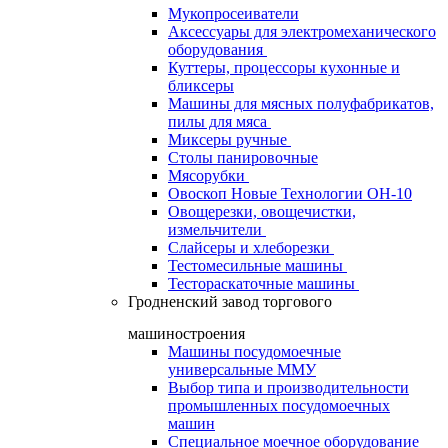
Мукопросеиватели
Аксессуары для электромеханического
оборудования
Куттеры, процессоры кухонные и
бликсеры
Машины для мясных полуфабрикатов,
пилы для мяса
Миксеры ручные
Столы панировочные
Мясорубки
Овоскоп Новые Технологии ОН-10
Овощерезки, овощечистки,
измельчители
Слайсеры и хлеборезки
Тестомесильные машины
Тестораскаточные машины
Гродненский завод торгового
машиностроения
Машины посудомоечные
универсальные ММУ
Выбор типа и производительности
промышленных посудомоечных
машин
Специальное моечное оборудование