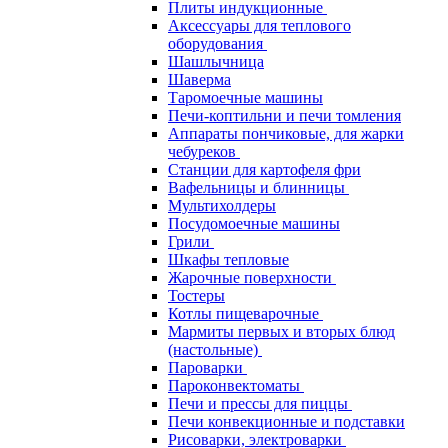
Плиты индукционные
Аксессуары для теплового
оборудования
Шашлычница
Шаверма
Таромоечные машины
Печи-коптильни и печи томления
Аппараты пончиковые, для жарки
чебуреков
Станции для картофеля фри
Вафельницы и блинницы
Мультихолдеры
Посудомоечные машины
Грили
Шкафы тепловые
Жарочные поверхности
Тостеры
Котлы пищеварочные
Мармиты первых и вторых блюд
(настольные)
Пароварки
Пароконвектоматы
Печи и прессы для пиццы
Печи конвекционные и подставки
Рисоварки, электроварки