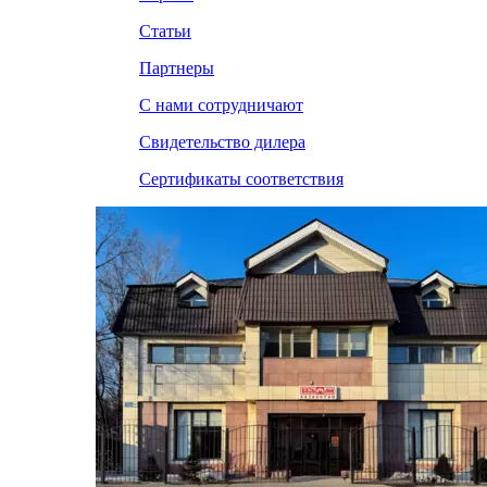
Статьи
Партнеры
С нами сотрудничают
Свидетельство дилера
Сертификаты соответствия