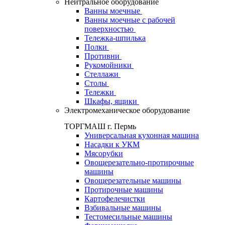
Нейтральное оборудование
Ванны моечные
Ванны моечные с рабочей
поверхностью
Тележка-шпилька
Полки
Противни
Рукомойники
Стеллажи
Столы
Тележки
Шкафы, ящики
Электромеханическое оборудование
ТОРГМАШ г. Пермь
Универсальная кухонная машина
Насадки к УКМ
Мясорубки
Овощерезательно-протирочные
машины
Овощерезательные машины
Протирочные машины
Картофелечистки
Взбивальные машины
Тестомесильные машины