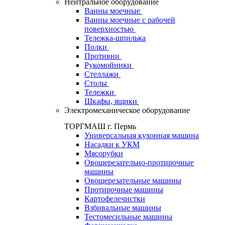
Нейтральное оборудование
Ванны моечные
Ванны моечные с рабочей
поверхностью
Тележка-шпилька
Полки
Противни
Рукомойники
Стеллажи
Столы
Тележки
Шкафы, ящики
Электромеханическое оборудование
ТОРГМАШ г. Пермь
Универсальная кухонная машина
Насадки к УКМ
Мясорубки
Овощерезательно-протирочные
машины
Овощерезательные машины
Протирочные машины
Картофелечистки
Взбивальные машины
Тестомесильные машины