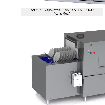
ЗАО СКБ «Хроматэк», LAMSYSTEMS, ООО
"СлавМед"