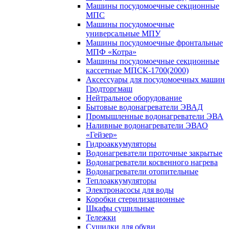
Машины посудомоечные секционные
МПС
Машины посудомоечные
универсальные МПУ
Машины посудомоечные фронтальные
МПФ «Котра»
Машины посудомоечные секционные
кассетные МПСК-1700(2000)
Аксессуары для посудомоечных машин
Гродторгмаш
Нейтральное оборудование
Бытовые водонагреватели ЭВАД
Промышленные водонагреватели ЭВА
Наливные водонагреватели ЭВАО
«Гейзер»
Гидроаккумуляторы
Водонагреватели проточные закрытые
Водонагреватели косвенного нагрева
Водонагреватели отопительные
Теплоаккумуляторы
Электронасосы для воды
Коробки стерилизационные
Шкафы сушильные
Тележки
Сушилки для обуви