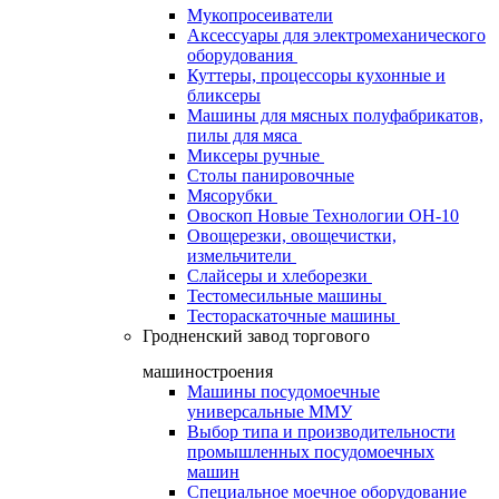
Мукопросеиватели
Аксессуары для электромеханического
оборудования
Куттеры, процессоры кухонные и
бликсеры
Машины для мясных полуфабрикатов,
пилы для мяса
Миксеры ручные
Столы панировочные
Мясорубки
Овоскоп Новые Технологии ОН-10
Овощерезки, овощечистки,
измельчители
Слайсеры и хлеборезки
Тестомесильные машины
Тестораскаточные машины
Гродненский завод торгового
машиностроения
Машины посудомоечные
универсальные ММУ
Выбор типа и производительности
промышленных посудомоечных
машин
Специальное моечное оборудование