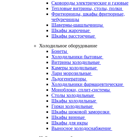
Сковороды электрические и газовые
Тепловые витрины, столы, полки
Фритюрницы, шкафы фритюрные,
чебуречницы
Шавермы-шашлычницы
Шкафы жарочные
Шкафы расстоечные
Холодильное оборудование
Бонеты
Холодильники бытовые
Витрины холодильные
Камеры холодильные
Лари морозильные
Льдогенераторы
Холодильники фармацевтические
Моноблоки, сплит-системы
Столы холодильные
Шкафы холодильные
Горки холодильные
Шкафы шоковой заморозки
Шкафы винные
Шкафы для икры
Выносное холодоснабжение