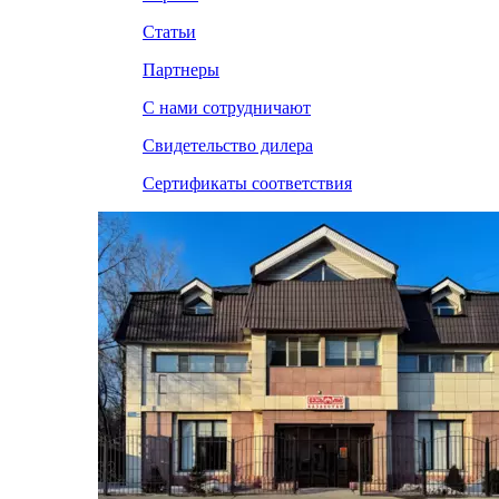
Статьи
Партнеры
С нами сотрудничают
Свидетельство дилера
Сертификаты соответствия