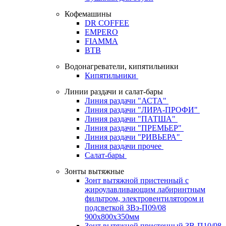
Кофемашины
DR COFFEE
EMPERO
FIAMMA
BTB
Водонагреватели, кипятильники
Кипятильники
Линии раздачи и салат-бары
Линия раздачи "АСТА"
Линия раздачи "ЛИРА-ПРОФИ"
Линия раздачи "ПАТША"
Линия раздачи "ПРЕМЬЕР"
Линия раздачи "РИВЬЕРА"
Линия раздачи прочее
Салат-бары
Зонты вытяжные
Зонт вытяжной пристенный с
жироулавливающим лабиринтным
фильтром, электровентилятором и
подсветкой ЗВэ-П09/08
900х800х350мм
Зонт вытяжной пристенный ЗВ-П10/08