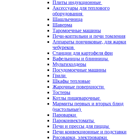
Плиты индукционные
Аксессуары для теплового
оборудования
Шашлычница
Шаверма
Таромоечные машины
Печи-коптильни и печи томления
Аппараты пончиковые, для жарки
чебуреков
Станции для картофеля фри
Вафельницы и блинницы
Мультихолдеры
Посудомоечные машины
Грили
Шкафы тепловые
Жарочные поверхности
Тостеры
Котлы пищеварочные
Мармиты первых и вторых блюд
(настольные)
Пароварки
Пароконвектоматы
Печи и прессы для пиццы
Печи конвекционные и подставки
Рисоварки, электроварки