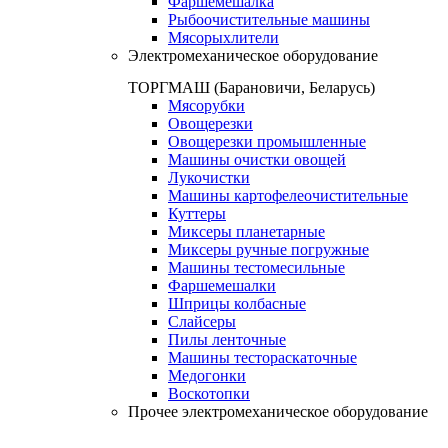
Фаршемешалка
Рыбоочистительные машины
Мясорыхлители
Электромеханическое оборудование
ТОРГМАШ (Барановичи, Беларусь)
Мясорубки
Овощерезки
Овощерезки промышленные
Машины очистки овощей
Лукочистки
Машины картофелеочистительные
Куттеры
Миксеры планетарные
Миксеры ручные погружные
Машины тестомесильные
Фаршемешалки
Шприцы колбасные
Слайсеры
Пилы ленточные
Машины тестораскаточные
Медогонки
Воскотопки
Прочее электромеханическое оборудование