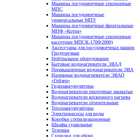
Машины посудомоечные секционные
МПС
Машины посудомоечные
универсальные МПУ
Машины посудомоечные фронтальные
МПФ «Котра»
Машины посудомоечные секционные
кассетные МПСК-1700(2000)
Аксессуары для посудомоечных машин
Гродторгмаш
Нейтральное оборудование
Бытовые водонагреватели ЭВАД
Промышленные водонагреватели ЭВА
Наливные водонагреватели ЭВАО
«Гейзер»
Гидроаккумуляторы
Водонагреватели проточные закрытые
Водонагреватели косвенного нагрева
Водонагреватели отопительные
Теплоаккумуляторы
Электронасосы для воды
Коробки стерилизационные
Шкафы сушильные
Тележки
Сушилки для обуви