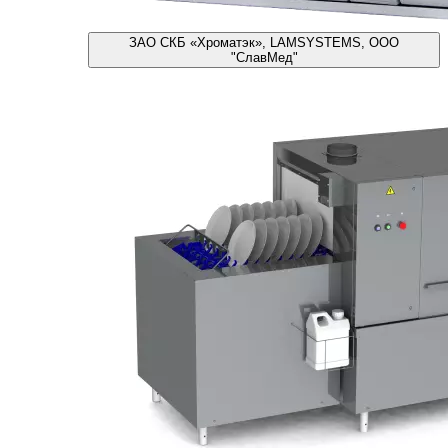
ЗАО СКБ «Хроматэк», LAMSYSTEMS, ООО
"СлавМед"