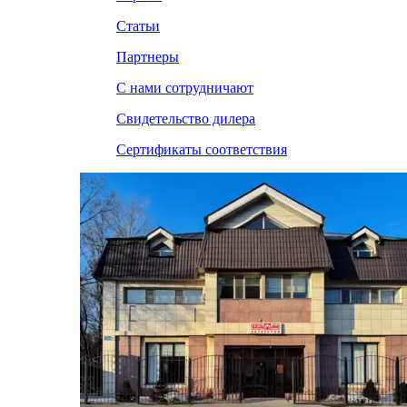
Статьи
Партнеры
С нами сотрудничают
Свидетельство дилера
Сертификаты соответствия