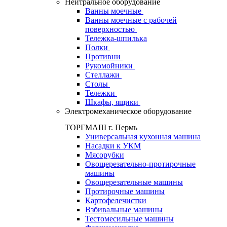
Нейтральное оборудование
Ванны моечные
Ванны моечные с рабочей
поверхностью
Тележка-шпилька
Полки
Противни
Рукомойники
Стеллажи
Столы
Тележки
Шкафы, ящики
Электромеханическое оборудование
ТОРГМАШ г. Пермь
Универсальная кухонная машина
Насадки к УКМ
Мясорубки
Овощерезательно-протирочные
машины
Овощерезательные машины
Протирочные машины
Картофелечистки
Взбивальные машины
Тестомесильные машины