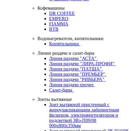
Кофемашины
DR COFFEE
EMPERO
FIAMMA
BTB
Водонагреватели, кипятильники
Кипятильники
Линии раздачи и салат-бары
Линия раздачи "АСТА"
Линия раздачи "ЛИРА-ПРОФИ"
Линия раздачи "ПАТША"
Линия раздачи "ПРЕМЬЕР"
Линия раздачи "РИВЬЕРА"
Линия раздачи прочее
Салат-бары
Зонты вытяжные
Зонт вытяжной пристенный с
жироулавливающим лабиринтным
фильтром, электровентилятором и
подсветкой ЗВэ-П09/08
900х800х350мм
Зонт вытяжной пристенный ЗВ-П10/08