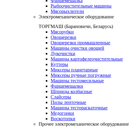
Фаршемешалка
Рыбоочистительные машины
Мясорыхлители
Электромеханическое оборудование
ТОРГМАШ (Барановичи, Беларусь)
Мясорубки
Овощерезки
Овощерезки промышленные
Машины очистки овощей
Лукочистки
Машины картофелеочистительные
Куттеры
Миксеры планетарные
Миксеры ручные погружные
Машины тестомесильные
Фаршемешалки
Шприцы колбасные
Слайсеры
Пилы ленточные
Машины тестораскаточные
Медогонки
Воскотопки
Прочее электромеханическое оборудование