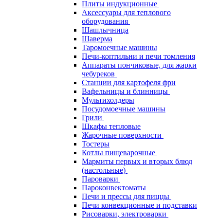
Плиты индукционные
Аксессуары для теплового
оборудования
Шашлычница
Шаверма
Таромоечные машины
Печи-коптильни и печи томления
Аппараты пончиковые, для жарки
чебуреков
Станции для картофеля фри
Вафельницы и блинницы
Мультихолдеры
Посудомоечные машины
Грили
Шкафы тепловые
Жарочные поверхности
Тостеры
Котлы пищеварочные
Мармиты первых и вторых блюд
(настольные)
Пароварки
Пароконвектоматы
Печи и прессы для пиццы
Печи конвекционные и подставки
Рисоварки, электроварки