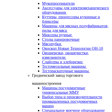
Мукопросеиватели
Аксессуары для электромеханического
оборудования
Куттеры, процессоры кухонные и
бликсеры
Машины для мясных полуфабрикатов,
пилы для мяса
Миксеры ручные
Столы панировочные
Мясорубки
Овоскоп Новые Технологии ОН-10
Овощерезки, овощечистки,
измельчители
Слайсеры и хлеборезки
Тестомесильные машины
Тестораскаточные машины
Гродненский завод торгового
машиностроения
Машины посудомоечные
универсальные ММУ
Выбор типа и производительности
промышленных посудомоечных
машин
Специальное моечное оборудование