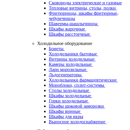
Сковороды электрические и газовые
Тепловые витрины, столы, полки
Фритюрницы, шкафы фритюрные,
чебуречницы
Шавермы-шашлычницы
Шкафы жарочные
Шкафы расстоечные
Холодильное оборудование
Бонеты
Холодильники бытовые
Витрины холодильные
Камеры холодильные
Лари морозильные
Льдогенераторы
Холодильники фармацевтические
Моноблоки, сплит-системы
Столы холодильные
Шкафы холодильные
Горки холодильные
Шкафы шоковой заморозки
Шкафы винные
Шкафы для икры
Выносное холодоснабжение