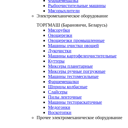
Фаршемешалка
Рыбоочистительные машины
Мясорыхлители
Электромеханическое оборудование
ТОРГМАШ (Барановичи, Беларусь)
Мясорубки
Овощерезки
Овощерезки промышленные
Машины очистки овощей
Лукочистки
Машины картофелеочистительные
Куттеры
Миксеры планетарные
Миксеры ручные погружные
Машины тестомесильные
Фаршемешалки
Шприцы колбасные
Слайсеры
Пилы ленточные
Машины тестораскаточные
Медогонки
Воскотопки
Прочее электромеханическое оборудование