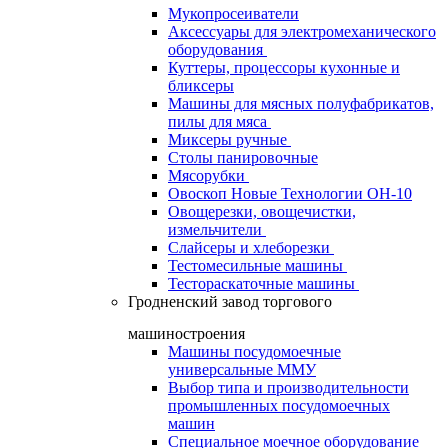
Мукопросеиватели
Аксессуары для электромеханического
оборудования
Куттеры, процессоры кухонные и
бликсеры
Машины для мясных полуфабрикатов,
пилы для мяса
Миксеры ручные
Столы панировочные
Мясорубки
Овоскоп Новые Технологии ОН-10
Овощерезки, овощечистки,
измельчители
Слайсеры и хлеборезки
Тестомесильные машины
Тестораскаточные машины
Гродненский завод торгового
машиностроения
Машины посудомоечные
универсальные ММУ
Выбор типа и производительности
промышленных посудомоечных
машин
Специальное моечное оборудование