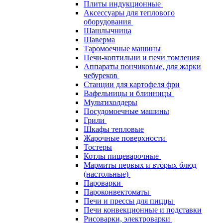
Плиты индукционные
Аксессуары для теплового
оборудования
Шашлычница
Шаверма
Таромоечные машины
Печи-коптильни и печи томления
Аппараты пончиковые, для жарки
чебуреков
Станции для картофеля фри
Вафельницы и блинницы
Мультихолдеры
Посудомоечные машины
Грили
Шкафы тепловые
Жарочные поверхности
Тостеры
Котлы пищеварочные
Мармиты первых и вторых блюд
(настольные)
Пароварки
Пароконвектоматы
Печи и прессы для пиццы
Печи конвекционные и подставки
Рисоварки, электроварки