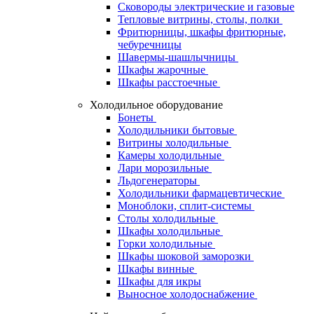
Сковороды электрические и газовые
Тепловые витрины, столы, полки
Фритюрницы, шкафы фритюрные,
чебуречницы
Шавермы-шашлычницы
Шкафы жарочные
Шкафы расстоечные
Холодильное оборудование
Бонеты
Холодильники бытовые
Витрины холодильные
Камеры холодильные
Лари морозильные
Льдогенераторы
Холодильники фармацевтические
Моноблоки, сплит-системы
Столы холодильные
Шкафы холодильные
Горки холодильные
Шкафы шоковой заморозки
Шкафы винные
Шкафы для икры
Выносное холодоснабжение