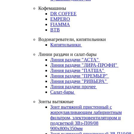
Кофемашины
DR COFFEE
EMPERO
FIAMMA
BTB
Водонагреватели, кипятильники
Кипятильники
Линии раздачи и салат-бары
Линия раздачи "АСТА"
Линия раздачи "ЛИРА-ПРОФИ"
Линия раздачи "ПАТША"
Линия раздачи "ПРЕМЬЕР"
Линия раздачи "РИВЬЕРА"
Линия раздачи прочее
Салат-бары
Зонты вытяжные
Зонт вытяжной пристенный с
жироулавливающим лабиринтным
фильтром, электровентилятором и
подсветкой ЗВэ-П09/08
900х800х350мм
Зонт вытяжной пристенный ЗВ-П10/08