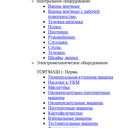
Нейтральное оборудование
Ванны моечные
Ванны моечные с рабочей
поверхностью
Тележка-шпилька
Полки
Противни
Рукомойники
Стеллажи
Столы
Тележки
Шкафы, ящики
Электромеханическое оборудование
ТОРГМАШ г. Пермь
Универсальная кухонная машина
Насадки к УКМ
Мясорубки
Овощерезательно-протирочные
машины
Овощерезательные машины
Протирочные машины
Картофелечистки
Взбивальные машины
Тестомесильные машины