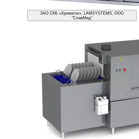
ЗАО СКБ «Хроматэк», LAMSYSTEMS, ООО
"СлавМед"