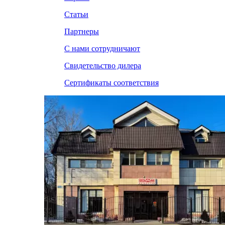
Статьи
Партнеры
С нами сотрудничают
Свидетельство дилера
Сертификаты соответствия