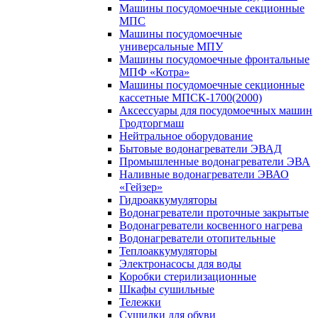
Машины посудомоечные секционные
МПС
Машины посудомоечные
универсальные МПУ
Машины посудомоечные фронтальные
МПФ «Котра»
Машины посудомоечные секционные
кассетные МПСК-1700(2000)
Аксессуары для посудомоечных машин
Гродторгмаш
Нейтральное оборудование
Бытовые водонагреватели ЭВАД
Промышленные водонагреватели ЭВА
Наливные водонагреватели ЭВАО
«Гейзер»
Гидроаккумуляторы
Водонагреватели проточные закрытые
Водонагреватели косвенного нагрева
Водонагреватели отопительные
Теплоаккумуляторы
Электронасосы для воды
Коробки стерилизационные
Шкафы сушильные
Тележки
Сушилки для обуви