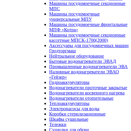
Машины посудомоечные секционные
МПС
Машины посудомоечные
универсальные МПУ
Машины посудомоечные фронтальные
МПФ «Котра»
Машины посудомоечные секционные
кассетные МПСК-1700(2000)
Аксессуары для посудомоечных машин
Гродторгмаш
Нейтральное оборудование
Бытовые водонагреватели ЭВАД
Промышленные водонагреватели ЭВА
Наливные водонагреватели ЭВАО
«Гейзер»
Гидроаккумуляторы
Водонагреватели проточные закрытые
Водонагреватели косвенного нагрева
Водонагреватели отопительные
Теплоаккумуляторы
Электронасосы для воды
Коробки стерилизационные
Шкафы сушильные
Тележки
Сушилки для обуви