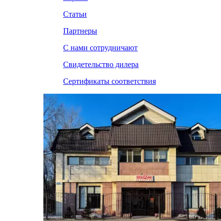
Статьи
Партнеры
С нами сотрудничают
Свидетельство дилера
Сертификаты соответствия