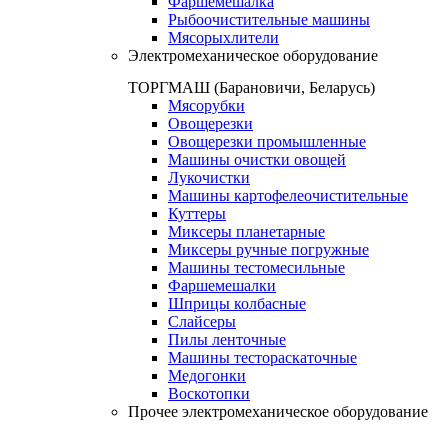
Фаршемешалка
Рыбоочистительные машины
Мясорыхлители
Электромеханическое оборудование
ТОРГМАШ (Барановичи, Беларусь)
Мясорубки
Овощерезки
Овощерезки промышленные
Машины очистки овощей
Лукочистки
Машины картофелеочистительные
Куттеры
Миксеры планетарные
Миксеры ручные погружные
Машины тестомесильные
Фаршемешалки
Шприцы колбасные
Слайсеры
Пилы ленточные
Машины тестораскаточные
Медогонки
Воскотопки
Прочее электромеханическое оборудование