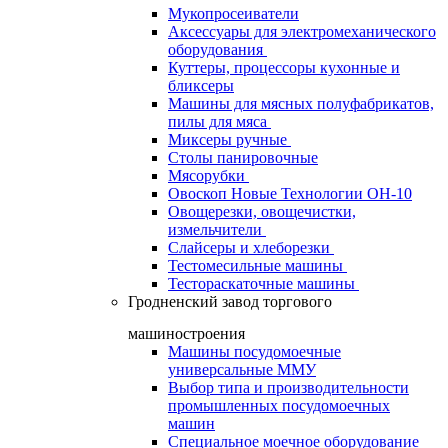
Мукопросеиватели
Аксессуары для электромеханического
оборудования
Куттеры, процессоры кухонные и
бликсеры
Машины для мясных полуфабрикатов,
пилы для мяса
Миксеры ручные
Столы панировочные
Мясорубки
Овоскоп Новые Технологии ОН-10
Овощерезки, овощечистки,
измельчители
Слайсеры и хлеборезки
Тестомесильные машины
Тестораскаточные машины
Гродненский завод торгового
машиностроения
Машины посудомоечные
универсальные ММУ
Выбор типа и производительности
промышленных посудомоечных
машин
Специальное моечное оборудование