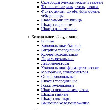
Сковороды электрические и газовые
Тепловые витрины, столы, полки
Фритюрницы, шкафы фритюрные,
чебуречницы
Шавермы-шашлычницы
Шкафы жарочные
Шкафы расстоечные
Холодильное оборудование
Бонеты
Холодильники бытовые
Витрины холодильные
Камеры холодильные
Лари морозильные
Льдогенераторы
Холодильники фармацевтические
Моноблоки, сплит-системы
Столы холодильные
Шкафы холодильные
Горки холодильные
Шкафы шоковой заморозки
Шкафы винные
Шкафы для икры
Выносное холодоснабжение