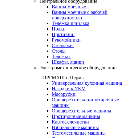
Нейтральное оборудование
Ванны моечные
Ванны моечные с рабочей
поверхностью
Тележка-шпилька
Полки
Противни
Рукомойники
Стеллажи
Столы
Тележки
Шкафы, ящики
Электромеханическое оборудование
ТОРГМАШ г. Пермь
Универсальная кухонная машина
Насадки к УКМ
Мясорубки
Овощерезательно-протирочные
машины
Овощерезательные машины
Протирочные машины
Картофелечистки
Взбивальные машины
Тестомесильные машины