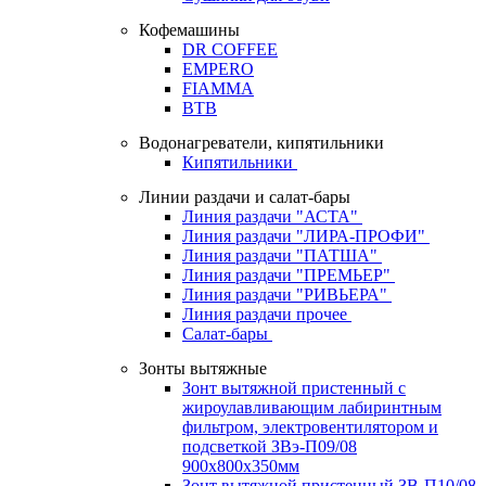
Кофемашины
DR COFFEE
EMPERO
FIAMMA
BTB
Водонагреватели, кипятильники
Кипятильники
Линии раздачи и салат-бары
Линия раздачи "АСТА"
Линия раздачи "ЛИРА-ПРОФИ"
Линия раздачи "ПАТША"
Линия раздачи "ПРЕМЬЕР"
Линия раздачи "РИВЬЕРА"
Линия раздачи прочее
Салат-бары
Зонты вытяжные
Зонт вытяжной пристенный с
жироулавливающим лабиринтным
фильтром, электровентилятором и
подсветкой ЗВэ-П09/08
900х800х350мм
Зонт вытяжной пристенный ЗВ-П10/08