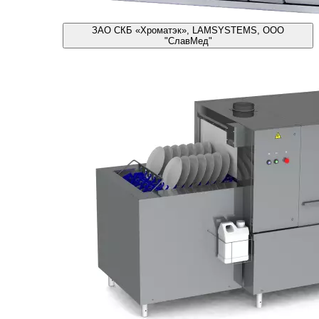
ЗАО СКБ «Хроматэк», LAMSYSTEMS, ООО
"СлавМед"