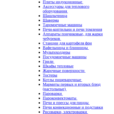
Плиты индукционные
Аксессуары для теплового
оборудования
Шашлычница
Шаверма
Таромоечные машины
Печи-коптильни и печи томления
Аппараты пончиковые, для жарки
чебуреков
Станции для картофеля фри
Вафельницы и блинницы
Мультихолдеры
Посудомоечные машины
Грили
Шкафы тепловые
Жарочные поверхности
Тостеры
Котлы пищеварочные
Мармиты первых и вторых блюд
(настольные)
Пароварки
Пароконвектоматы
Печи и прессы для пиццы
Печи конвекционные и подставки
Рисоварки, электроварки