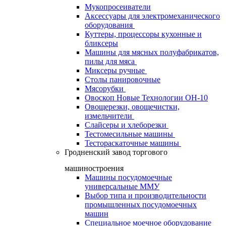
Мукопросеиватели
Аксессуары для электромеханического
оборудования
Куттеры, процессоры кухонные и
бликсеры
Машины для мясных полуфабрикатов,
пилы для мяса
Миксеры ручные
Столы панировочные
Мясорубки
Овоскоп Новые Технологии ОН-10
Овощерезки, овощечистки,
измельчители
Слайсеры и хлеборезки
Тестомесильные машины
Тестораскаточные машины
Гродненский завод торгового
машиностроения
Машины посудомоечные
универсальные ММУ
Выбор типа и производительности
промышленных посудомоечных
машин
Специальное моечное оборудование