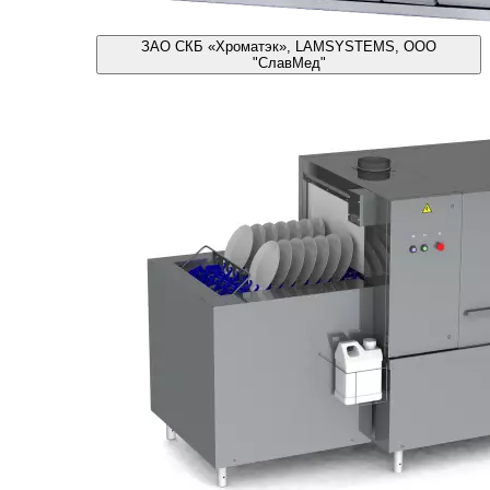
ЗАО СКБ «Хроматэк», LAMSYSTEMS, ООО
"СлавМед"