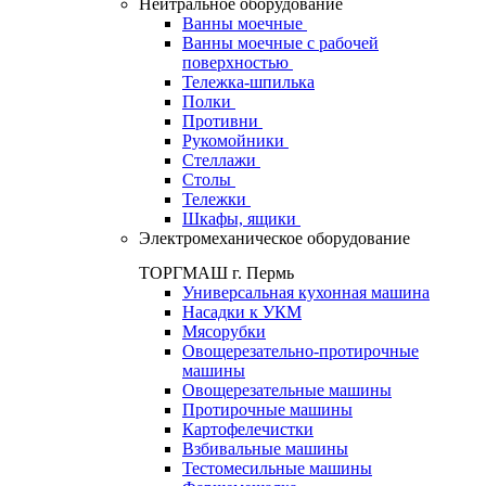
Нейтральное оборудование
Ванны моечные
Ванны моечные с рабочей
поверхностью
Тележка-шпилька
Полки
Противни
Рукомойники
Стеллажи
Столы
Тележки
Шкафы, ящики
Электромеханическое оборудование
ТОРГМАШ г. Пермь
Универсальная кухонная машина
Насадки к УКМ
Мясорубки
Овощерезательно-протирочные
машины
Овощерезательные машины
Протирочные машины
Картофелечистки
Взбивальные машины
Тестомесильные машины