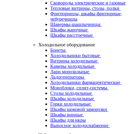
Сковороды электрические и газовые
Тепловые витрины, столы, полки
Фритюрницы, шкафы фритюрные,
чебуречницы
Шавермы-шашлычницы
Шкафы жарочные
Шкафы расстоечные
Холодильное оборудование
Бонеты
Холодильники бытовые
Витрины холодильные
Камеры холодильные
Лари морозильные
Льдогенераторы
Холодильники фармацевтические
Моноблоки, сплит-системы
Столы холодильные
Шкафы холодильные
Горки холодильные
Шкафы шоковой заморозки
Шкафы винные
Шкафы для икры
Выносное холодоснабжение