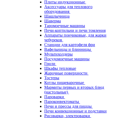
Плиты индукционные
Аксессуары для теплового
оборудования
Шашлычница
Шаверма
Таромоечные машины
Печи-коптильни и печи томления
Аппараты пончиковые, для жарки
чебуреков
Станции для картофеля фри
Вафельницы и блинницы
Мультихолдеры
Посудомоечные машины
Грили
Шкафы тепловые
Жарочные поверхности
Тостеры
Котлы пищеварочные
Мармиты первых и вторых блюд
(настольные)
Пароварки
Пароконвектоматы
Печи и прессы для пиццы
Печи конвекционные и подставки
Рисоварки, электроварки