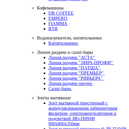
Кофемашины
DR COFFEE
EMPERO
FIAMMA
BTB
Водонагреватели, кипятильники
Кипятильники
Линии раздачи и салат-бары
Линия раздачи "АСТА"
Линия раздачи "ЛИРА-ПРОФИ"
Линия раздачи "ПАТША"
Линия раздачи "ПРЕМЬЕР"
Линия раздачи "РИВЬЕРА"
Линия раздачи прочее
Салат-бары
Зонты вытяжные
Зонт вытяжной пристенный с
жироулавливающим лабиринтным
фильтром, электровентилятором и
подсветкой ЗВэ-П09/08
900х800х350мм
Зонт вытяжной пристенный ЗВ-П10/08