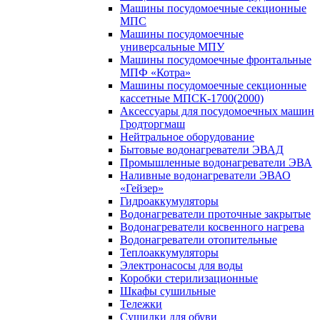
Машины посудомоечные секционные
МПС
Машины посудомоечные
универсальные МПУ
Машины посудомоечные фронтальные
МПФ «Котра»
Машины посудомоечные секционные
кассетные МПСК-1700(2000)
Аксессуары для посудомоечных машин
Гродторгмаш
Нейтральное оборудование
Бытовые водонагреватели ЭВАД
Промышленные водонагреватели ЭВА
Наливные водонагреватели ЭВАО
«Гейзер»
Гидроаккумуляторы
Водонагреватели проточные закрытые
Водонагреватели косвенного нагрева
Водонагреватели отопительные
Теплоаккумуляторы
Электронасосы для воды
Коробки стерилизационные
Шкафы сушильные
Тележки
Сушилки для обуви