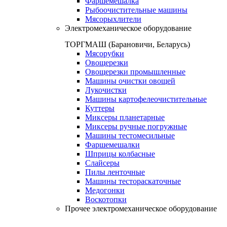
Фаршемешалка
Рыбоочистительные машины
Мясорыхлители
Электромеханическое оборудование
ТОРГМАШ (Барановичи, Беларусь)
Мясорубки
Овощерезки
Овощерезки промышленные
Машины очистки овощей
Лукочистки
Машины картофелеочистительные
Куттеры
Миксеры планетарные
Миксеры ручные погружные
Машины тестомесильные
Фаршемешалки
Шприцы колбасные
Слайсеры
Пилы ленточные
Машины тестораскаточные
Медогонки
Воскотопки
Прочее электромеханическое оборудование