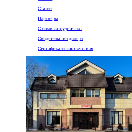
Статьи
Партнеры
С нами сотрудничают
Свидетельство дилера
Сертификаты соответствия