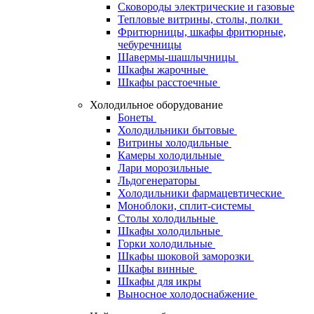
Сковороды электрические и газовые
Тепловые витрины, столы, полки
Фритюрницы, шкафы фритюрные,
чебуречницы
Шавермы-шашлычницы
Шкафы жарочные
Шкафы расстоечные
Холодильное оборудование
Бонеты
Холодильники бытовые
Витрины холодильные
Камеры холодильные
Лари морозильные
Льдогенераторы
Холодильники фармацевтические
Моноблоки, сплит-системы
Столы холодильные
Шкафы холодильные
Горки холодильные
Шкафы шоковой заморозки
Шкафы винные
Шкафы для икры
Выносное холодоснабжение