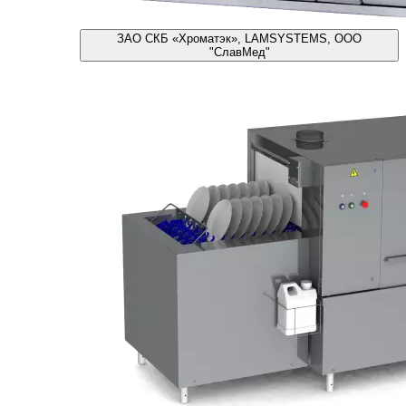
ЗАО СКБ «Хроматэк», LAMSYSTEMS, ООО
"СлавМед"