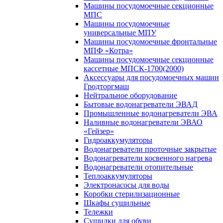
Машины посудомоечные секционные
МПС
Машины посудомоечные
универсальные МПУ
Машины посудомоечные фронтальные
МПФ «Котра»
Машины посудомоечные секционные
кассетные МПСК-1700(2000)
Аксессуары для посудомоечных машин
Гродторгмаш
Нейтральное оборудование
Бытовые водонагреватели ЭВАД
Промышленные водонагреватели ЭВА
Наливные водонагреватели ЭВАО
«Гейзер»
Гидроаккумуляторы
Водонагреватели проточные закрытые
Водонагреватели косвенного нагрева
Водонагреватели отопительные
Теплоаккумуляторы
Электронасосы для воды
Коробки стерилизационные
Шкафы сушильные
Тележки
Сушилки для обуви