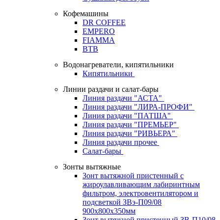
Кофемашины
DR COFFEE
EMPERO
FIAMMA
BTB
Водонагреватели, кипятильники
Кипятильники
Линии раздачи и салат-бары
Линия раздачи "АСТА"
Линия раздачи "ЛИРА-ПРОФИ"
Линия раздачи "ПАТША"
Линия раздачи "ПРЕМЬЕР"
Линия раздачи "РИВЬЕРА"
Линия раздачи прочее
Салат-бары
Зонты вытяжные
Зонт вытяжной пристенный с
жироулавливающим лабиринтным
фильтром, электровентилятором и
подсветкой ЗВэ-П09/08
900х800х350мм
Зонт вытяжной пристенный ЗВ-П10/08