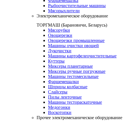
Фаршемешалка
Рыбоочистительные машины
Мясорыхлители
Электромеханическое оборудование
ТОРГМАШ (Барановичи, Беларусь)
Мясорубки
Овощерезки
Овощерезки промышленные
Машины очистки овощей
Лукочистки
Машины картофелеочистительные
Куттеры
Миксеры планетарные
Миксеры ручные погружные
Машины тестомесильные
Фаршемешалки
Шприцы колбасные
Слайсеры
Пилы ленточные
Машины тестораскаточные
Медогонки
Воскотопки
Прочее электромеханическое оборудование