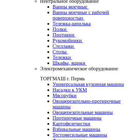
Нейтральное оборудование
Ванны моечные
Ванны моечные с рабочей
поверхностью
Тележка-шпилька
Полки
Противни
Рукомойники
Стеллажи
Столы
Тележки
Шкафы, ящики
Электромеханическое оборудование
ТОРГМАШ г. Пермь
Универсальная кухонная машина
Насадки к УКМ
Мясорубки
Овощерезательно-протирочные
машины
Овощерезательные машины
Протирочные машины
Картофелечистки
Взбивальные машины
Тестомесильные машины