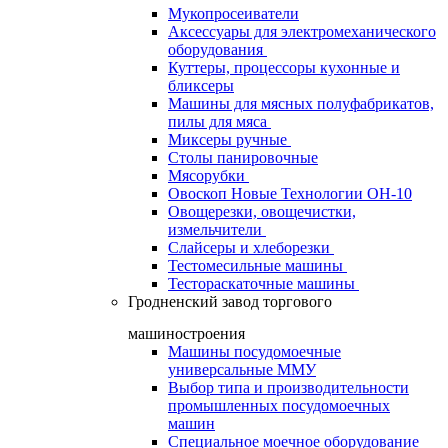
Мукопросеиватели
Аксессуары для электромеханического
оборудования
Куттеры, процессоры кухонные и
бликсеры
Машины для мясных полуфабрикатов,
пилы для мяса
Миксеры ручные
Столы панировочные
Мясорубки
Овоскоп Новые Технологии ОН-10
Овощерезки, овощечистки,
измельчители
Слайсеры и хлеборезки
Тестомесильные машины
Тестораскаточные машины
Гродненский завод торгового
машиностроения
Машины посудомоечные
универсальные ММУ
Выбор типа и производительности
промышленных посудомоечных
машин
Специальное моечное оборудование