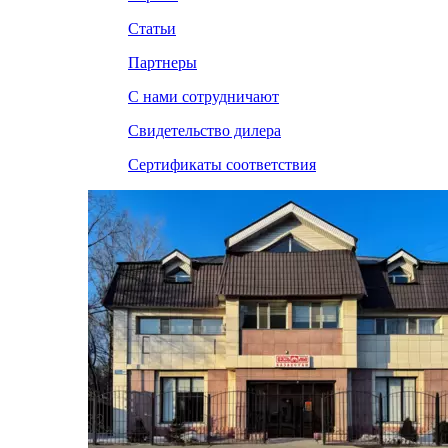
Статьи
Партнеры
С нами сотрудничают
Свидетельство дилера
Сертификаты соответствия