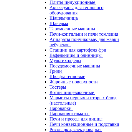
Плиты индукционные
Аксессуары для теплового
оборудования
Шашлычница
Шаверма
Таромоечные машины
Печи-коптильни и печи томления
Аппараты пончиковые, для жарки
чебуреков
Станции для картофеля фри
Вафельницы и блинницы
Мультихолдеры
Посудомоечные машины
Грили
Шкафы тепловые
Жарочные поверхности
Тостеры
Котлы пищеварочные
Мармиты первых и вторых блюд
(настольные)
Пароварки
Пароконвектоматы
Печи и прессы для пиццы
Печи конвекционные и подставки
Рисоварки, электроварки