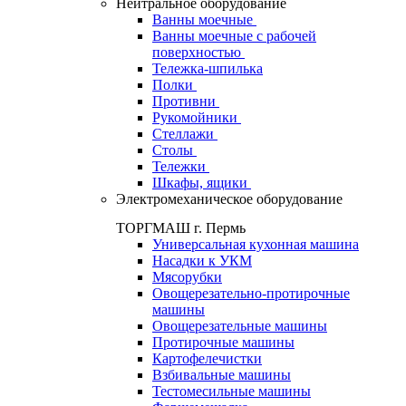
Нейтральное оборудование
Ванны моечные
Ванны моечные с рабочей
поверхностью
Тележка-шпилька
Полки
Противни
Рукомойники
Стеллажи
Столы
Тележки
Шкафы, ящики
Электромеханическое оборудование
ТОРГМАШ г. Пермь
Универсальная кухонная машина
Насадки к УКМ
Мясорубки
Овощерезательно-протирочные
машины
Овощерезательные машины
Протирочные машины
Картофелечистки
Взбивальные машины
Тестомесильные машины