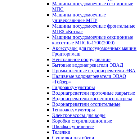
Машины посудомоечные секционные
МПС
Машины посудомоечные
универсальные МПУ
Машины посудомоечные фронтальные
МПФ «Котра»
Машины посудомоечные секционные
кассетные МПСК-1700(2000)
Аксессуары для посудомоечных машин
Гродторгмаш
Нейтральное оборудование
Бытовые водонагреватели ЭВАД
Промышленные водонагреватели ЭВА
Наливные водонагреватели ЭВАО
«Гейзер»
Гидроаккумуляторы
Водонагреватели проточные закрытые
Водонагреватели косвенного нагрева
Водонагреватели отопительные
Теплоаккумуляторы
Электронасосы для воды
Коробки стерилизационные
Шкафы сушильные
Тележки
Сушилки для обуви