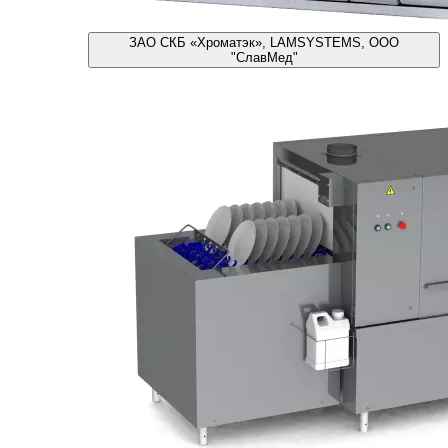
ЗАО СКБ «Хроматэк», LAMSYSTEMS, ООО
"СлавМед"