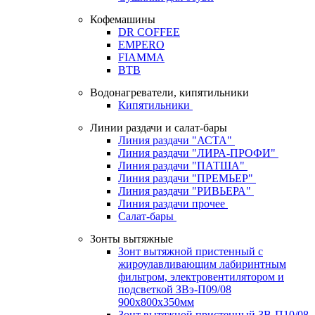
Кофемашины
DR COFFEE
EMPERO
FIAMMA
BTB
Водонагреватели, кипятильники
Кипятильники
Линии раздачи и салат-бары
Линия раздачи "АСТА"
Линия раздачи "ЛИРА-ПРОФИ"
Линия раздачи "ПАТША"
Линия раздачи "ПРЕМЬЕР"
Линия раздачи "РИВЬЕРА"
Линия раздачи прочее
Салат-бары
Зонты вытяжные
Зонт вытяжной пристенный с
жироулавливающим лабиринтным
фильтром, электровентилятором и
подсветкой ЗВэ-П09/08
900х800х350мм
Зонт вытяжной пристенный ЗВ-П10/08