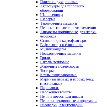
Плиты индукционные
Аксессуары для теплового
оборудования
Шашлычница
Шаверма
Таромоечные машины
Печи-коптильни и печи томления
Аппараты пончиковые, для жарки
чебуреков
Станции для картофеля фри
Вафельницы и блинницы
Мультихолдеры
Посудомоечные машины
Грили
Шкафы тепловые
Жарочные поверхности
Тостеры
Котлы пищеварочные
Мармиты первых и вторых блюд
(настольные)
Пароварки
Пароконвектоматы
Печи и прессы для пиццы
Печи конвекционные и подставки
Рисоварки, электроварки