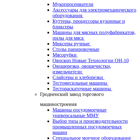
Мукопросеиватели
Аксессуары для электромеханического
оборудования
Куттеры, процессоры кухонные и
бликсеры
Машины для мясных полуфабрикатов,
пилы для мяса
Миксеры ручные
Столы панировочные
Мясорубки
Овоскоп Новые Технологии ОН-10
Овощерезки, овощечистки,
измельчители
Слайсеры и хлеборезки
Тестомесильные машины
Тестораскаточные машины
Гродненский завод торгового
машиностроения
Машины посудомоечные
универсальные ММУ
Выбор типа и производительности
промышленных посудомоечных
машин
Специальное моечное оборудование