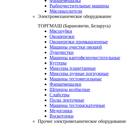
Фаршемешалка
Рыбоочистительные машины
Мясорыхлители
Электромеханическое оборудование
ТОРГМАШ (Барановичи, Беларусь)
Мясорубки
Овощерезки
Овощерезки промышленные
Машины очистки овощей
Лукочистки
Машины картофелеочистительные
Куттеры
Миксеры планетарные
Миксеры ручные погружные
Машины тестомесильные
Фаршемешалки
Шприцы колбасные
Слайсеры
Пилы ленточные
Машины тестораскаточные
Медогонки
Воскотопки
Прочее электромеханическое оборудование