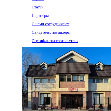
Статьи
Партнеры
С нами сотрудничают
Свидетельство дилера
Сертификаты соответствия