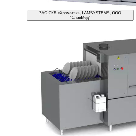
ЗАО СКБ «Хроматэк», LAMSYSTEMS, ООО
"СлавМед"