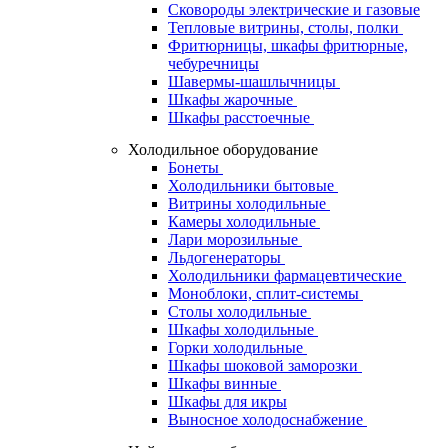
Сковороды электрические и газовые
Тепловые витрины, столы, полки
Фритюрницы, шкафы фритюрные,
чебуречницы
Шавермы-шашлычницы
Шкафы жарочные
Шкафы расстоечные
Холодильное оборудование
Бонеты
Холодильники бытовые
Витрины холодильные
Камеры холодильные
Лари морозильные
Льдогенераторы
Холодильники фармацевтические
Моноблоки, сплит-системы
Столы холодильные
Шкафы холодильные
Горки холодильные
Шкафы шоковой заморозки
Шкафы винные
Шкафы для икры
Выносное холодоснабжение