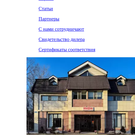
Статьи
Партнеры
С нами сотрудничают
Свидетельство дилера
Сертификаты соответствия