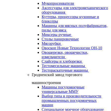
Мукопросеиватели
Аксессуары для электромеханического
оборудования
Куттеры, процессоры кухонные и
бликсеры
Машины для мясных полуфабрикатов,
пилы для мяса
Миксеры ручные
Столы панировочные
Мясорубки
Овоскоп Новые Технологии ОН-10
Овощерезки, овощечистки,
измельчители
Слайсеры и хлеборезки
Тестомесильные машины
Тестораскаточные машины
Гродненский завод торгового
машиностроения
Машины посудомоечные
универсальные ММУ
Выбор типа и производительности
промышленных посудомоечных
машин
Специальное моечное оборудование