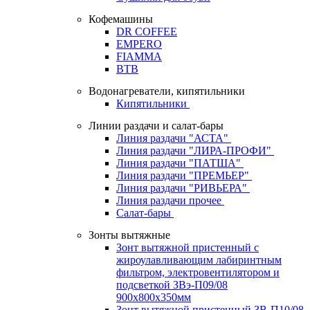
Кофемашины
DR COFFEE
EMPERO
FIAMMA
BTB
Водонагреватели, кипятильники
Кипятильники
Линии раздачи и салат-бары
Линия раздачи "АСТА"
Линия раздачи "ЛИРА-ПРОФИ"
Линия раздачи "ПАТША"
Линия раздачи "ПРЕМЬЕР"
Линия раздачи "РИВЬЕРА"
Линия раздачи прочее
Салат-бары
Зонты вытяжные
Зонт вытяжной пристенный с
жироулавливающим лабиринтным
фильтром, электровентилятором и
подсветкой ЗВэ-П09/08
900х800х350мм
Зонт вытяжной пристенный ЗВ-П10/08