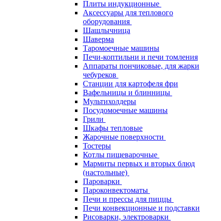
Плиты индукционные
Аксессуары для теплового
оборудования
Шашлычница
Шаверма
Таромоечные машины
Печи-коптильни и печи томления
Аппараты пончиковые, для жарки
чебуреков
Станции для картофеля фри
Вафельницы и блинницы
Мультихолдеры
Посудомоечные машины
Грили
Шкафы тепловые
Жарочные поверхности
Тостеры
Котлы пищеварочные
Мармиты первых и вторых блюд
(настольные)
Пароварки
Пароконвектоматы
Печи и прессы для пиццы
Печи конвекционные и подставки
Рисоварки, электроварки