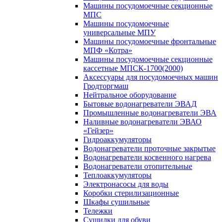
Машины посудомоечные секционные
МПС
Машины посудомоечные
универсальные МПУ
Машины посудомоечные фронтальные
МПФ «Котра»
Машины посудомоечные секционные
кассетные МПСК-1700(2000)
Аксессуары для посудомоечных машин
Гродторгмаш
Нейтральное оборудование
Бытовые водонагреватели ЭВАД
Промышленные водонагреватели ЭВА
Наливные водонагреватели ЭВАО
«Гейзер»
Гидроаккумуляторы
Водонагреватели проточные закрытые
Водонагреватели косвенного нагрева
Водонагреватели отопительные
Теплоаккумуляторы
Электронасосы для воды
Коробки стерилизационные
Шкафы сушильные
Тележки
Сушилки для обуви