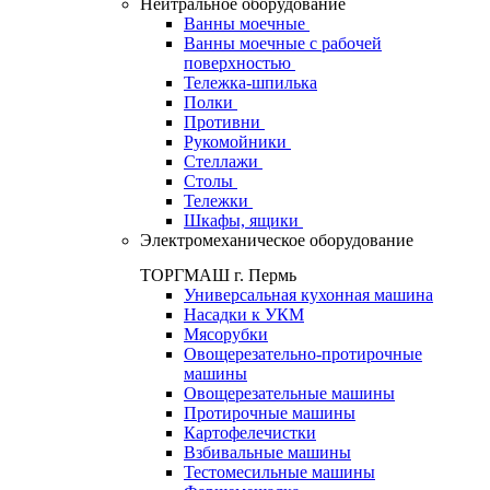
Нейтральное оборудование
Ванны моечные
Ванны моечные с рабочей
поверхностью
Тележка-шпилька
Полки
Противни
Рукомойники
Стеллажи
Столы
Тележки
Шкафы, ящики
Электромеханическое оборудование
ТОРГМАШ г. Пермь
Универсальная кухонная машина
Насадки к УКМ
Мясорубки
Овощерезательно-протирочные
машины
Овощерезательные машины
Протирочные машины
Картофелечистки
Взбивальные машины
Тестомесильные машины