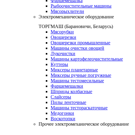
Фаршемешалка
Рыбоочистительные машины
Мясорыхлители
Электромеханическое оборудование
ТОРГМАШ (Барановичи, Беларусь)
Мясорубки
Овощерезки
Овощерезки промышленные
Машины очистки овощей
Лукочистки
Машины картофелеочистительные
Куттеры
Миксеры планетарные
Миксеры ручные погружные
Машины тестомесильные
Фаршемешалки
Шприцы колбасные
Слайсеры
Пилы ленточные
Машины тестораскаточные
Медогонки
Воскотопки
Прочее электромеханическое оборудование