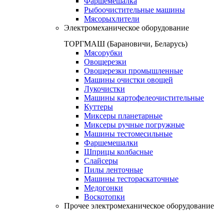
Фаршемешалка
Рыбоочистительные машины
Мясорыхлители
Электромеханическое оборудование
ТОРГМАШ (Барановичи, Беларусь)
Мясорубки
Овощерезки
Овощерезки промышленные
Машины очистки овощей
Лукочистки
Машины картофелеочистительные
Куттеры
Миксеры планетарные
Миксеры ручные погружные
Машины тестомесильные
Фаршемешалки
Шприцы колбасные
Слайсеры
Пилы ленточные
Машины тестораскаточные
Медогонки
Воскотопки
Прочее электромеханическое оборудование