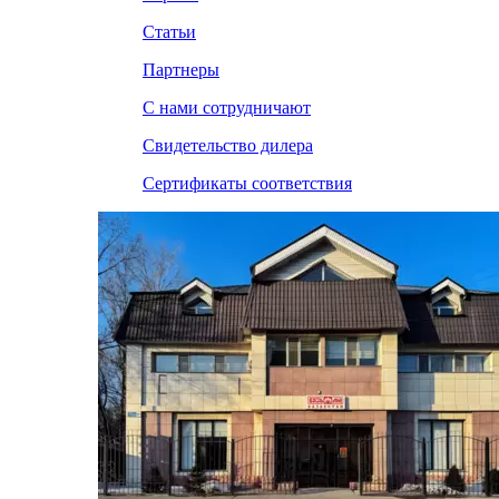
Статьи
Партнеры
С нами сотрудничают
Свидетельство дилера
Сертификаты соответствия