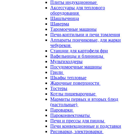
Плиты индукционные
Аксессуары для теплового
оборудования
Шашлычница
Шаверма
Таромоечные машины
Печи-коптильни и печи томления
Аппараты пончиковые, для жарки
чебуреков
Станции для картофеля фри
Вафельницы и блинницы
Мультихолдеры
Посудомоечные машины
Грили
Шкафы тепловые
Жарочные поверхности
Тостеры
Котлы пищеварочные
Мармиты первых и вторых блюд
(настольные)
Пароварки
Пароконвектоматы
Печи и прессы для пиццы
Печи конвекционные и подставки
Рисоварки, электроварки