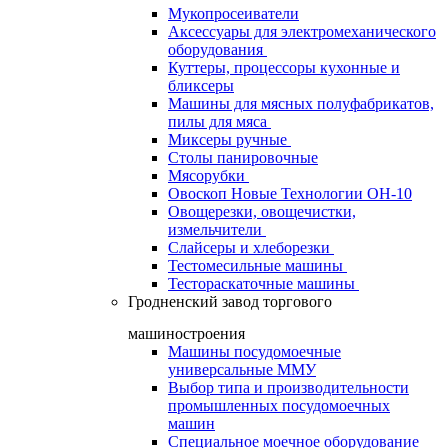
Мукопросеиватели
Аксессуары для электромеханического
оборудования
Куттеры, процессоры кухонные и
бликсеры
Машины для мясных полуфабрикатов,
пилы для мяса
Миксеры ручные
Столы панировочные
Мясорубки
Овоскоп Новые Технологии ОН-10
Овощерезки, овощечистки,
измельчители
Слайсеры и хлеборезки
Тестомесильные машины
Тестораскаточные машины
Гродненский завод торгового
машиностроения
Машины посудомоечные
универсальные ММУ
Выбор типа и производительности
промышленных посудомоечных
машин
Специальное моечное оборудование