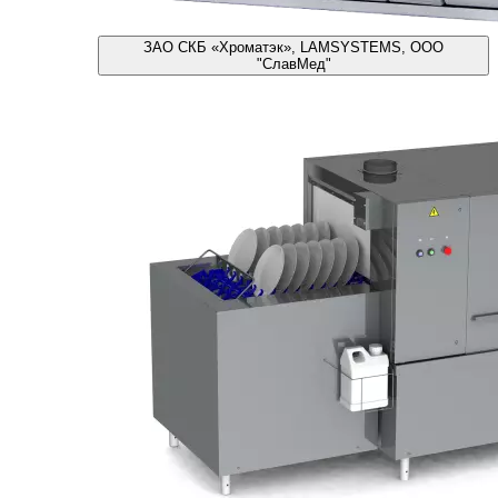
ЗАО СКБ «Хроматэк», LAMSYSTEMS, ООО
"СлавМед"