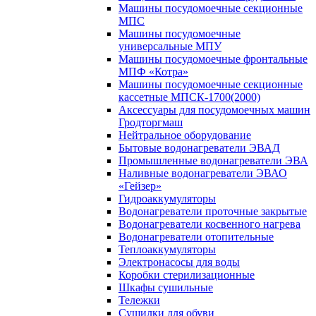
Машины посудомоечные секционные
МПС
Машины посудомоечные
универсальные МПУ
Машины посудомоечные фронтальные
МПФ «Котра»
Машины посудомоечные секционные
кассетные МПСК-1700(2000)
Аксессуары для посудомоечных машин
Гродторгмаш
Нейтральное оборудование
Бытовые водонагреватели ЭВАД
Промышленные водонагреватели ЭВА
Наливные водонагреватели ЭВАО
«Гейзер»
Гидроаккумуляторы
Водонагреватели проточные закрытые
Водонагреватели косвенного нагрева
Водонагреватели отопительные
Теплоаккумуляторы
Электронасосы для воды
Коробки стерилизационные
Шкафы сушильные
Тележки
Сушилки для обуви