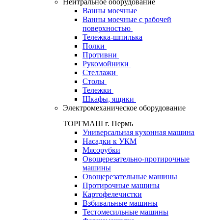
Нейтральное оборудование
Ванны моечные
Ванны моечные с рабочей
поверхностью
Тележка-шпилька
Полки
Противни
Рукомойники
Стеллажи
Столы
Тележки
Шкафы, ящики
Электромеханическое оборудование
ТОРГМАШ г. Пермь
Универсальная кухонная машина
Насадки к УКМ
Мясорубки
Овощерезательно-протирочные
машины
Овощерезательные машины
Протирочные машины
Картофелечистки
Взбивальные машины
Тестомесильные машины