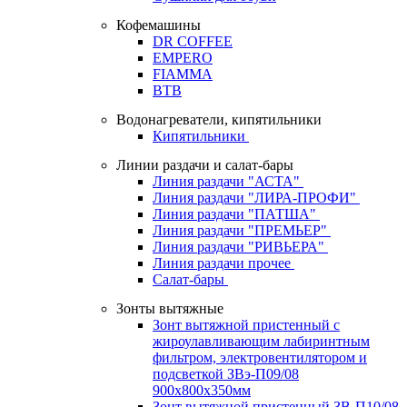
Кофемашины
DR COFFEE
EMPERO
FIAMMA
BTB
Водонагреватели, кипятильники
Кипятильники
Линии раздачи и салат-бары
Линия раздачи "АСТА"
Линия раздачи "ЛИРА-ПРОФИ"
Линия раздачи "ПАТША"
Линия раздачи "ПРЕМЬЕР"
Линия раздачи "РИВЬЕРА"
Линия раздачи прочее
Салат-бары
Зонты вытяжные
Зонт вытяжной пристенный с
жироулавливающим лабиринтным
фильтром, электровентилятором и
подсветкой ЗВэ-П09/08
900х800х350мм
Зонт вытяжной пристенный ЗВ-П10/08