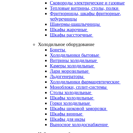
Сковороды электрические и газовые
Тепловые витрины, столы, полки
Фритюрницы, шкафы фритюрные,
чебуречницы
Шавермы-шашлычницы
Шкафы жарочные
Шкафы расстоечные
Холодильное оборудование
Бонеты
Холодильники бытовые
Витрины холодильные
Камеры холодильные
Лари морозильные
Льдогенераторы
Холодильники фармацевтические
Моноблоки, сплит-системы
Столы холодильные
Шкафы холодильные
Горки холодильные
Шкафы шоковой заморозки
Шкафы винные
Шкафы для икры
Выносное холодоснабжение