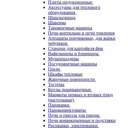
Плиты индукционные
Аксессуары для теплового
оборудования
Шашлычница
Шаверма
Таромоечные машины
Печи-коптильни и печи томления
Аппараты пончиковые, для жарки
чебуреков
Станции для картофеля фри
Вафельницы и блинницы
Мультихолдеры
Посудомоечные машины
Грили
Шкафы тепловые
Жарочные поверхности
Тостеры
Котлы пищеварочные
Мармиты первых и вторых блюд
(настольные)
Пароварки
Пароконвектоматы
Печи и прессы для пиццы
Печи конвекционные и подставки
Рисоварки, электроварки