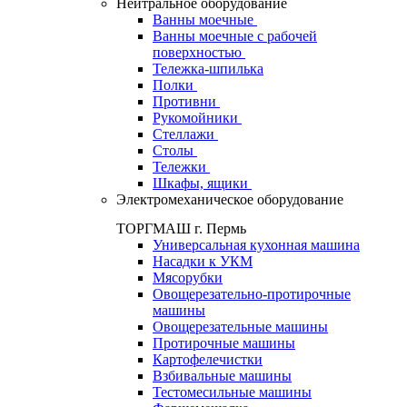
Нейтральное оборудование
Ванны моечные
Ванны моечные с рабочей
поверхностью
Тележка-шпилька
Полки
Противни
Рукомойники
Стеллажи
Столы
Тележки
Шкафы, ящики
Электромеханическое оборудование
ТОРГМАШ г. Пермь
Универсальная кухонная машина
Насадки к УКМ
Мясорубки
Овощерезательно-протирочные
машины
Овощерезательные машины
Протирочные машины
Картофелечистки
Взбивальные машины
Тестомесильные машины