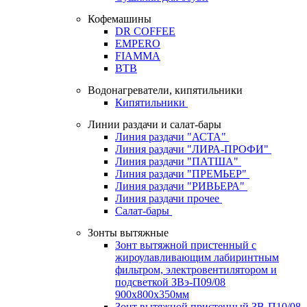
Кофемашины
DR COFFEE
EMPERO
FIAMMA
BTB
Водонагреватели, кипятильники
Кипятильники
Линии раздачи и салат-бары
Линия раздачи "АСТА"
Линия раздачи "ЛИРА-ПРОФИ"
Линия раздачи "ПАТША"
Линия раздачи "ПРЕМЬЕР"
Линия раздачи "РИВЬЕРА"
Линия раздачи прочее
Салат-бары
Зонты вытяжные
Зонт вытяжной пристенный с
жироулавливающим лабиринтным
фильтром, электровентилятором и
подсветкой ЗВэ-П09/08
900х800х350мм
Зонт вытяжной пристенный ЗВ-П10/08