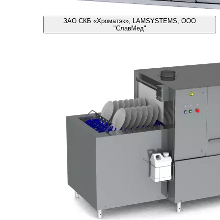
ЗАО СКБ «Хроматэк», LAMSYSTEMS, ООО
"СлавМед"