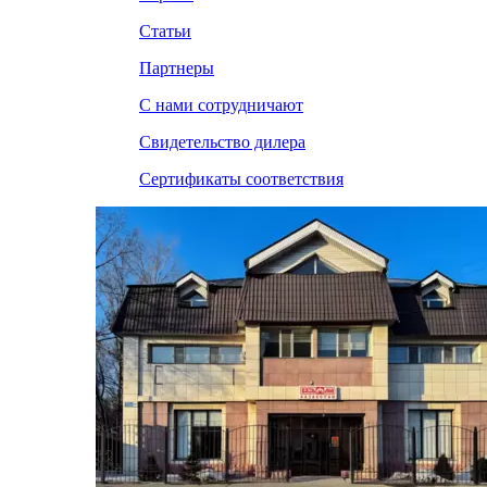
Статьи
Партнеры
С нами сотрудничают
Свидетельство дилера
Сертификаты соответствия