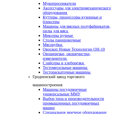
Мукопросеиватели
Аксессуары для электромеханического
оборудования
Куттеры, процессоры кухонные и
бликсеры
Машины для мясных полуфабрикатов,
пилы для мяса
Миксеры ручные
Столы панировочные
Мясорубки
Овоскоп Новые Технологии ОН-10
Овощерезки, овощечистки,
измельчители
Слайсеры и хлеборезки
Тестомесильные машины
Тестораскаточные машины
Гродненский завод торгового
машиностроения
Машины посудомоечные
универсальные ММУ
Выбор типа и производительности
промышленных посудомоечных
машин
Специальное моечное оборудование