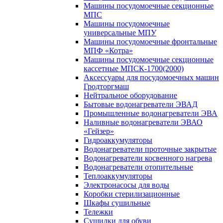
Машины посудомоечные секционные
МПС
Машины посудомоечные
универсальные МПУ
Машины посудомоечные фронтальные
МПФ «Котра»
Машины посудомоечные секционные
кассетные МПСК-1700(2000)
Аксессуары для посудомоечных машин
Гродторгмаш
Нейтральное оборудование
Бытовые водонагреватели ЭВАД
Промышленные водонагреватели ЭВА
Наливные водонагреватели ЭВАО
«Гейзер»
Гидроаккумуляторы
Водонагреватели проточные закрытые
Водонагреватели косвенного нагрева
Водонагреватели отопительные
Теплоаккумуляторы
Электронасосы для воды
Коробки стерилизационные
Шкафы сушильные
Тележки
Сушилки для обуви