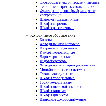
Сковороды электрические и газовые
Тепловые витрины, столы, полки
Фритюрницы, шкафы фритюрные,
чебуречницы
Шавермы-шашлычницы
Шкафы жарочные
Шкафы расстоечные
Холодильное оборудование
Бонеты
Холодильники бытовые
Витрины холодильные
Камеры холодильные
Лари морозильные
Льдогенераторы
Холодильники фармацевтические
Моноблоки, сплит-системы
Столы холодильные
Шкафы холодильные
Горки холодильные
Шкафы шоковой заморозки
Шкафы винные
Шкафы для икры
Выносное холодоснабжение