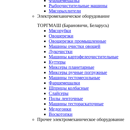
Фаршемешалка
Рыбоочистительные машины
Мясорыхлители
Электромеханическое оборудование
ТОРГМАШ (Барановичи, Беларусь)
Мясорубки
Овощерезки
Овощерезки промышленные
Машины очистки овощей
Лукочистки
Машины картофелеочистительные
Куттеры
Миксеры планетарные
Миксеры ручные погружные
Машины тестомесильные
Фаршемешалки
Шприцы колбасные
Слайсеры
Пилы ленточные
Машины тестораскаточные
Медогонки
Воскотопки
Прочее электромеханическое оборудование